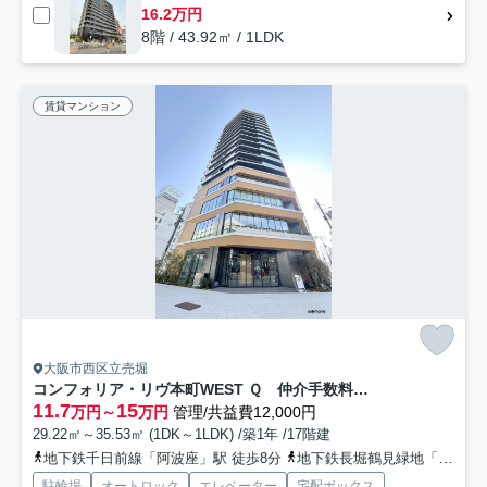
16.2万円
8階 / 43.92㎡ / 1LDK
賃貸マンション
大阪市西区立売堀
コンフォリア・リヴ本町WEST Ｑ 仲介手数料無料
11.7
15
万円～
万円
管理/共益費12,000円
29.22㎡～35.53㎡ (1DK～1LDK) /築1年 /17階建
地下鉄千日前線「阿波座」駅 徒歩8分
地下鉄長堀鶴見緑地「西長堀」駅 徒歩10分
駐輪場
オートロック
エレベーター
宅配ボックス