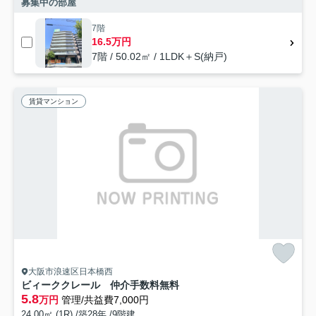
募集中の部屋
7階
16.5万円
7階 / 50.02㎡ / 1LDK＋S(納戸)
賃貸マンション
大阪市浪速区日本橋西
ビィーククレール 仲介手数料無料
5.8
万円
管理/共益費7,000円
24.00㎡ (1R) /築28年 /9階建