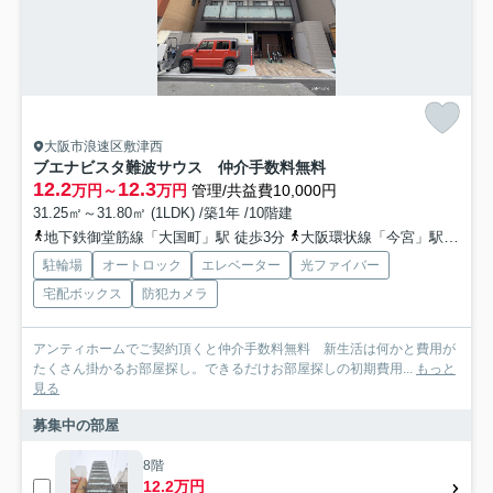
大阪市浪速区敷津西
ブエナビスタ難波サウス 仲介手数料無料
12.2
12.3
万円～
万円
管理/共益費10,000円
31.25㎡～31.80㎡ (1LDK) /築1年 /10階建
地下鉄御堂筋線「大国町」駅 徒歩3分
大阪環状線「今宮」駅 徒歩8分
駐輪場
オートロック
エレベーター
光ファイバー
宅配ボックス
防犯カメラ
アンティホームでご契約頂くと仲介手数料無料 新生活は何かと費用が
たくさん掛かるお部屋探し。できるだけお部屋探しの初期費用...
もっと
見る
募集中の部屋
8階
12.2万円