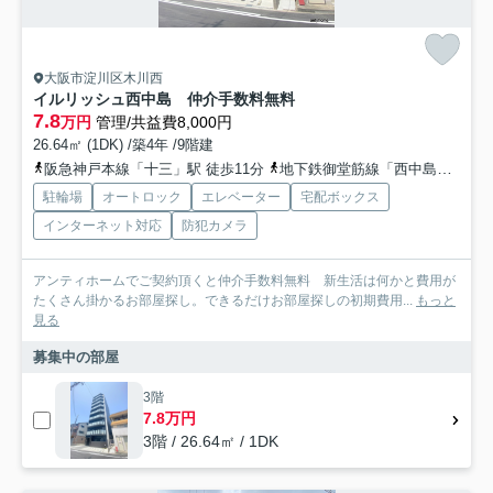
大阪市淀川区木川西
イルリッシュ西中島 仲介手数料無料
7.8
万円
管理/共益費8,000円
26.64㎡ (1DK) /築4年 /9階建
阪急神戸本線「十三」駅 徒歩11分
地下鉄御堂筋線「西中島南方」駅 徒歩15分
駐輪場
オートロック
エレベーター
宅配ボックス
インターネット対応
防犯カメラ
アンティホームでご契約頂くと仲介手数料無料 新生活は何かと費用が
たくさん掛かるお部屋探し。できるだけお部屋探しの初期費用...
もっと
見る
募集中の部屋
3階
7.8万円
3階 / 26.64㎡ / 1DK