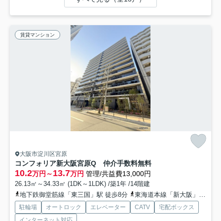
賃貸マンション
大阪市淀川区宮原
コンフォリア新大阪宮原Q 仲介手数料無料
10.2
13.7
万円～
万円
管理/共益費13,000円
26.13㎡～34.33㎡ (1DK～1LDK) /築1年 /14階建
地下鉄御堂筋線「東三国」駅 徒歩8分
東海道本線「新大阪」駅 徒歩16分
駐輪場
オートロック
エレベーター
CATV
宅配ボックス
インターネット対応