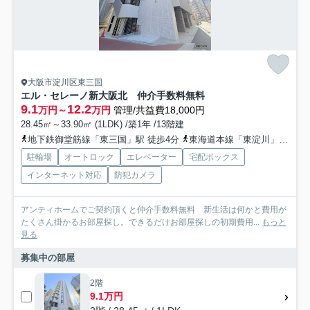
大阪市淀川区東三国
エル・セレーノ新大阪北 仲介手数料無料
9.1
12.2
万円～
万円
管理/共益費18,000円
28.45㎡～33.90㎡ (1LDK) /築1年 /13階建
地下鉄御堂筋線「東三国」駅 徒歩4分
東海道本線「東淀川」駅 徒歩14分
駐輪場
オートロック
エレベーター
宅配ボックス
インターネット対応
防犯カメラ
アンティホームでご契約頂くと仲介手数料無料 新生活は何かと費用が
たくさん掛かるお部屋探し。できるだけお部屋探しの初期費用...
もっと
見る
募集中の部屋
2階
9.1万円