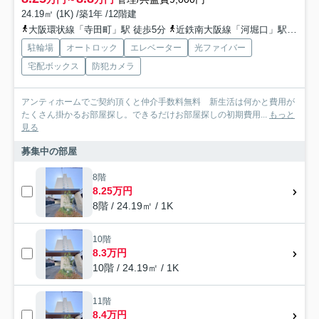
24.19㎡ (1K) /築1年 /12階建
大阪環状線「寺田町」駅 徒歩5分
近鉄南大阪線「河堀口」駅 徒歩9分
駐輪場
オートロック
エレベーター
光ファイバー
宅配ボックス
防犯カメラ
アンティホームでご契約頂くと仲介手数料無料 新生活は何かと費用が
たくさん掛かるお部屋探し。できるだけお部屋探しの初期費用...
もっと
見る
募集中の部屋
8階
8.25万円
8階 / 24.19㎡ / 1K
10階
8.3万円
10階 / 24.19㎡ / 1K
11階
8.4万円