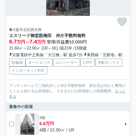
大阪市北区西天満
エスリード御堂筋梅田 仲介手数料無料
6.7
7.4
万円～
万円
管理/共益費10,000円
21.60㎡～22.00㎡ (1R～1K) /築21年 /15階建
京阪電鉄中之島線「大江橋」駅 徒歩7分
東西線「北新地」駅 徒歩8分
駐輪場
オートロック
エレベーター
CATV
宅配ボックス
インターネット対応
アンティホームでご契約頂くと仲介手数料無料 新生活は何かと費用が
たくさん掛かるお部屋探し。できるだけお部屋探しの初期費用...
もっと
見る
募集中の部屋
4階
6.8万円
4階 / 22.00㎡ / 1R