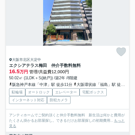
大阪市北区大淀中
エクシアテラス梅田 仲介手数料無料
16.5
万円
管理/共益費12,000円
50.02㎡ (1LDK＋S(納戸)) /築2年 /8階建
阪急神戸本線「中津」駅 徒歩11分
大阪環状線「福島」駅 徒歩13分
駐輪場
オートロック
エレベーター
宅配ボックス
インターネット対応
防犯カメラ
アンティホームでご契約頂くと仲介手数料無料 新生活は何かと費用が
たくさん掛かるお部屋探し。できるだけお部屋探しの初期費用...
もっと
見る