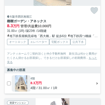
大阪市西区南堀江
樹樹ガーデン・アネックス
8.3
万円
管理/共益費10,000円
31.00㎡ (1R) /築23年 /14階建
地下鉄長堀鶴見緑地「西大橋」駅 徒歩6分
地下鉄四つ橋線「四ツ橋」駅 徒歩8分
オートロック
エレベーター
宅配ボックス
公共下水
アンティホームでご契約頂くと仲介手数料無料 新生活は何かと費用が
たくさん掛かるお部屋探し。できるだけお部屋探しの初期費用...
もっと
見る
募集中の部屋
4階
8.3万円
4階 / 31.00㎡ / 1R
賃貸マンション