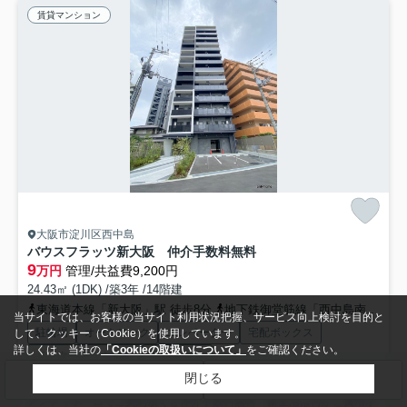
賃貸マンション
大阪市淀川区西中島
バウスフラッツ新大阪 仲介手数料無料
9
万円
管理/共益費9,200円
24.43㎡ (1DK) /築3年 /14階建
東海道本線「新大阪」駅 徒歩8分
地下鉄御堂筋線「西中島南方」駅 徒歩10分
当サイトでは、お客様の当サイト利用状況把握、サービス向上検討を目的と
駐輪場
オートロック
エレベーター
宅配ボックス
して、クッキー（Cookie）を使用しています。
詳しくは、当社の
「Cookieの取扱いについて」
をご確認ください。
インターネット対応
防犯カメラ
閉じる
検索条件を変更
まとめてお問い合わせ
アンティホームでご契約頂くと仲介手数料無料 新生活は何かと費用が