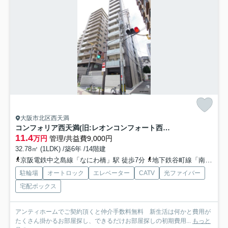
大阪市北区西天満
コンフォリア西天満(旧:レオンコンフォート西天満) 仲介手数料無料
11.4
万円
管理/共益費9,000円
32.78㎡ (1LDK) /築6年 /14階建
京阪電鉄中之島線「なにわ橋」駅 徒歩7分
地下鉄谷町線「南森町」駅 徒歩8分
駐輪場
オートロック
エレベーター
CATV
光ファイバー
宅配ボックス
アンティホームでご契約頂くと仲介手数料無料 新生活は何かと費用が
たくさん掛かるお部屋探し、できるだけお部屋探しの初期費用...
もっと