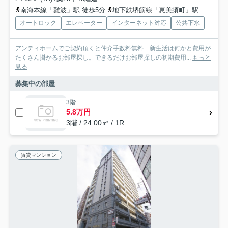
南海本線「難波」駅 徒歩5分
地下鉄堺筋線「恵美須町」駅 徒歩9分
オートロック
エレベーター
インターネット対応
公共下水
アンティホームでご契約頂くと仲介手数料無料 新生活は何かと費用が
たくさん掛かるお部屋探し。できるだけお部屋探しの初期費用...
もっと
見る
募集中の部屋
3階
5.8万円
3階 / 24.00㎡ / 1R
賃貸マンション