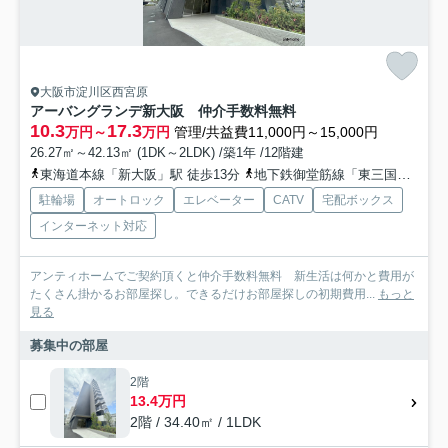
大阪市淀川区西宮原
アーバングランデ新大阪 仲介手数料無料
10.3
17.3
万円～
万円
管理/共益費11,000円～15,000円
26.27㎡～42.13㎡ (1DK～2LDK) /築1年 /12階建
東海道本線「新大阪」駅 徒歩13分
地下鉄御堂筋線「東三国」駅 徒歩14分
駐輪場
オートロック
エレベーター
CATV
宅配ボックス
インターネット対応
アンティホームでご契約頂くと仲介手数料無料 新生活は何かと費用が
たくさん掛かるお部屋探し。できるだけお部屋探しの初期費用...
もっと
見る
募集中の部屋
2階
13.4万円
2階 / 34.40㎡ / 1LDK