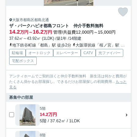
大阪市都島区都島北通
ザ・パークハビオ都島フロント 仲介手数料無料
14.2
16.2
万円～
万円
管理/共益費12,000円～15,000円
37.62㎡～43.92㎡ (1LDK) /築1年 /14階建
地下鉄谷町線「都島」駅 徒歩2分
大阪環状線「桜ノ宮」駅 徒歩13分
駐輪場
オートロック
エレベーター
CATV
光ファイバー
宅配ボックス
アンティホームでご契約頂くと仲介手数料無料 新生活は何かと費用が
たくさん掛かるお部屋探し。できるだけお部屋探しの初期費用...
もっと
見る
募集中の部屋
5階
14.2万円
5階 / 37.62㎡ / 1LDK
8階