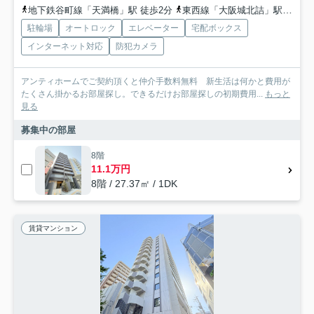
地下鉄谷町線「天満橋」駅 徒歩2分
東西線「大阪城北詰」駅 徒歩12分
駐輪場
オートロック
エレベーター
宅配ボックス
インターネット対応
防犯カメラ
アンティホームでご契約頂くと仲介手数料無料 新生活は何かと費用が
たくさん掛かるお部屋探し。できるだけお部屋探しの初期費用...
もっと
見る
募集中の部屋
8階
11.1万円
8階 / 27.37㎡ / 1DK
賃貸マンション