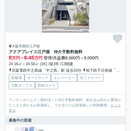
大阪市西区江戸堀
アクアプレイス江戸堀 仲介手数料無料
8
8.45
万円～
万円
管理/共益費8,000円～9,000円
24.16㎡～24.56㎡ (1K) /築3年 /13階建
京阪電鉄中之島線「中之島」駅 徒歩10分
地下鉄千日前線「阿波座」駅 徒歩13分
駐輪場
オートロック
エレベーター
光ファイバー
宅配ボックス
防犯カメラ
アンティホームでご契約頂くと仲介手数料無料 新生活は何かと費用が
たくさん掛かるお部屋探し、できるだけお部屋探しの初期費用...
もっと
見る
募集中の部屋