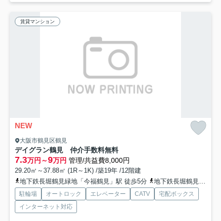
賃貸マンション
NEW
大阪市鶴見区鶴見
デイグラン鶴見 仲介手数料無料
7.3
9
万円～
万円
管理/共益費8,000円
29.20㎡～37.88㎡ (1R～1K) /築19年 /12階建
地下鉄長堀鶴見緑地「今福鶴見」駅 徒歩5分
地下鉄長堀鶴見緑地「横堤」駅 徒歩18分
駐輪場
オートロック
エレベーター
CATV
宅配ボックス
インターネット対応