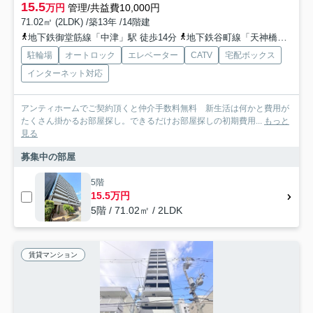
15.5
万円
管理/共益費10,000円
71.02㎡ (2LDK) /築13年 /14階建
地下鉄御堂筋線「中津」駅 徒歩14分
地下鉄谷町線「天神橋筋六丁目」駅 徒歩11分
駐輪場
オートロック
エレベーター
CATV
宅配ボックス
インターネット対応
アンティホームでご契約頂くと仲介手数料無料 新生活は何かと費用が
たくさん掛かるお部屋探し。できるだけお部屋探しの初期費用...
もっと
見る
募集中の部屋
5階
15.5万円
5階 / 71.02㎡ / 2LDK
賃貸マンション