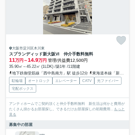
大阪市淀川区木川東
スプランディッド新大阪VI 仲介手数料無料
11
14.9
万円～
万円
管理/共益費12,500円
35.90㎡～45.22㎡ (1LDK) /築1年 /11階建
地下鉄御堂筋線「西中島南方」駅 徒歩12分
東海道本線「新大阪」駅 徒歩15分
駐輪場
オートロック
エレベーター
CATV
光ファイバー
宅配ボックス
アンティホームでご契約頂くと仲介手数料無料 新生活は何かと費用が
たくさん掛かるお部屋探し。できるだけお部屋探しの初期費用...
もっと
見る
募集中の部屋