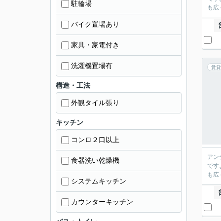
駐輪場
も広
バイク置場あり
家具・家電付き
洗濯機置場有
賃貸
構造・工法
外観タイル張り
キッチン
コンロ２口以上
アン
食器洗い乾燥機
です
も広
システムキッチン
カウンターキッチン