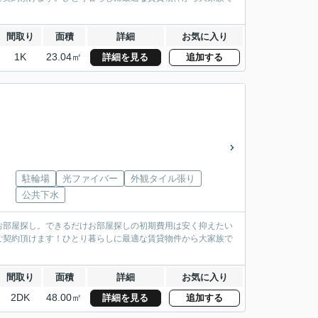
間取り
面積
詳細
お気に入り
1K
23.04㎡
詳細を見る
追加する
駐輪場
光ファイバー
外観タイル張り
公共下水
お部屋探し。できるだけお部屋探しの初期費用は安く抑えたい
ご契約頂けます！ひとり暮らしに最適な賃貸物件から大家族で
間取り
面積
詳細
お気に入り
2DK
48.00㎡
詳細を見る
追加する