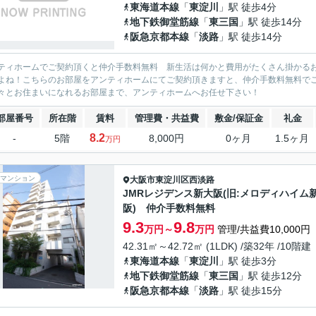
東海道本線
「
東淀川
」駅 徒歩4分
地下鉄御堂筋線
「
東三国
」駅 徒歩14分
阪急京都本線
「
淡路
」駅 徒歩14分
ティホームでご契約頂くと仲介手数料無料 新生活は何かと費用がたくさん掛かる
よね！こちらのお部屋をアンティホームにてご契約頂きますと、仲介手数料無料で
々とお住まいになれるお部屋まで、アンティホームへお任せ下さい！
部屋番号
所在階
賃料
管理費・共益費
敷金/保証金
礼金
8.2
-
5階
8,000円
0ヶ月
1.5ヶ月
万円
マンション
大阪市東淀川区
西淡路
JMRレジデンス新大阪(旧:メロディハイム
阪) 仲介手数料無料
9.3
9.8
万円～
万円
管理/共益費10,000円
42.31㎡～42.72㎡ (1LDK) /築32年 /10階建
東海道本線
「
東淀川
」駅 徒歩3分
地下鉄御堂筋線
「
東三国
」駅 徒歩12分
阪急京都本線
「
淡路
」駅 徒歩15分