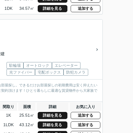
1DK
34.57㎡
詳細を見る
追加する
階建
駐輪場
オートロック
エレベーター
光ファイバー
宅配ボックス
防犯カメラ
お部屋探し。できるだけお部屋探しの初期費用は安く抑えたい
ご契約頂けます！ひとり暮らしに最適な賃貸物件から大家族で
間取り
面積
詳細
お気に入り
1K
25.51㎡
詳細を見る
追加する
1LDK
43.12㎡
詳細を見る
追加する