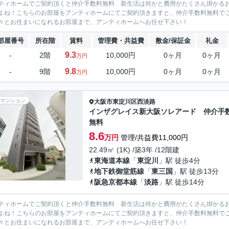
ティホームでご契約頂くと仲介手数料無料 新生活は何かと費用がたくさん掛かる
よね！こちらのお部屋をアンティホームにてご契約頂きますと、仲介手数料無料で
々とお住まいになれるお部屋まで、アンティホームへお任せ下さい！
部屋番号
所在階
賃料
管理費・共益費
敷金/保証金
礼金
9.3
-
2階
10,000円
0ヶ月
0ヶ月
万円
9.8
-
9階
10,000円
0ヶ月
0ヶ月
万円
マンション
大阪市東淀川区
西淡路
インザグレイス新大阪ソレアード 仲介手
無料
8.6
万円
管理/共益費11,000円
22.49㎡ (1K) /築3年 /12階建
東海道本線
「
東淀川
」駅 徒歩4分
地下鉄御堂筋線
「
東三国
」駅 徒歩13分
阪急京都本線
「
淡路
」駅 徒歩14分
ティホームでご契約頂くと仲介手数料無料 新生活は何かと費用がたくさん掛かる
よね！こちらのお部屋をアンティホームにてご契約頂きますと、仲介手数料無料で
々とお住まいになれるお部屋まで、アンティホームへお任せ下さい！