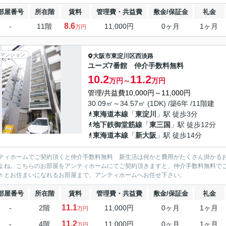
部屋番号
所在階
賃料
管理費・共益費
敷金/保証金
礼金
8.6
-
11階
11,000円
0ヶ月
1ヶ月
万円
マンション
大阪市東淀川区
西淡路
ユーズ7番館 仲介手数料無料
10.2
11.2
万円～
万円
管理/共益費10,000円～11,000円
30.09㎡～34.57㎡ (1DK) /築6年 /11階建
東海道本線
「
東淀川
」駅 徒歩3分
地下鉄御堂筋線
「
東三国
」駅 徒歩12分
東海道本線
「
新大阪
」駅 徒歩14分
ティホームでご契約頂くと仲介手数料無料 新生活は何かと費用がたくさん掛かる
よね。こちらのお部屋をアンティホームにてご契約頂きますと、仲介手数料無料で
々とお住まいになれるお部屋まで、アンティホームへお任せ下さい。
部屋番号
所在階
賃料
管理費・共益費
敷金/保証金
礼金
11.1
-
2階
11,000円
0ヶ月
1ヶ月
万円
11.2
-
4階
11,000円
0ヶ月
1ヶ月
万円