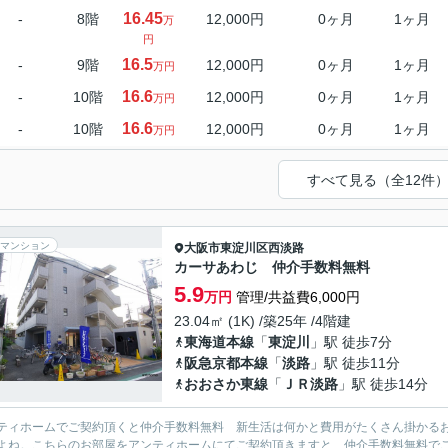
16.45
-
8階
12,000円
0ヶ月
1ヶ月
万
円
16.5
-
9階
12,000円
0ヶ月
1ヶ月
万円
16.6
-
10階
12,000円
0ヶ月
1ヶ月
万円
16.6
-
10階
12,000円
0ヶ月
1ヶ月
万円
すべて見る（全12件
マンション
大阪市東淀川区
西淡路
カーサあわじ 仲介手数料無料
5.9
万円
管理/共益費6,000円
23.04㎡ (1K) /築25年 /4階建
東海道本線
「
東淀川
」駅 徒歩7分
阪急京都本線
「
淡路
」駅 徒歩11分
おおさか東線
「
ＪＲ淡路
」駅 徒歩14分
ティホームでご契約頂くと仲介手数料無料 新生活は何かと費用がたくさん掛かる
よね。こちらのお部屋をアンティホームにてご契約頂きますと、仲介手数料無料で