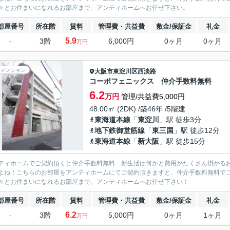
々とお住まいになれるお部屋まで、アンティホームへお任せ下さい。
部屋番号
所在階
賃料
管理費・共益費
敷金/保証金
礼金
5.9
-
3階
6,000円
0ヶ月
0ヶ月
万円
マンション
大阪市東淀川区
西淡路
コーポフェニックス 仲介手数料無料
6.2
万円
管理/共益費5,000円
48.00㎡ (2DK) /築46年 /5階建
東海道本線
「
東淀川
」駅 徒歩3分
地下鉄御堂筋線
「
東三国
」駅 徒歩12分
東海道本線
「
新大阪
」駅 徒歩15分
ティホームでご契約頂くと仲介手数料無料 新生活は何かと費用がたくさん掛かる
よね！こちらのお部屋をアンティホームにてご契約頂きますと、仲介手数料無料で
々とお住まいになれるお部屋まで、アンティホームへお任せ下さい！
部屋番号
所在階
賃料
管理費・共益費
敷金/保証金
礼金
6.2
-
3階
5,000円
0ヶ月
1ヶ月
万円