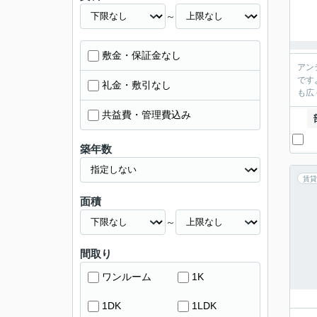
～
敷金・保証金なし
アン
です
礼金・敷引なし
も広
共益費・管理費込み
築年数
賃貸
面積
～
間取り
ワンルーム
1K
1DK
1LDK