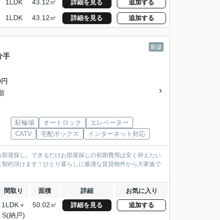
1LDK
43.12㎡
詳細を見る
追加する
1LDK
43.12㎡
詳細を見る
追加する
新築
介手
0円
3階
駐輪場
オートロック
エレベーター
CATV
宅配ボックス
インターネット対応
お部屋探し。できるだけお部屋探しの初期費用は安く抑えたい
ご契約頂けます！ひとり暮らしに最適な賃貸物件から大家族で
間取り
面積
詳細
お気に入り
1LDK＋
50.02㎡
詳細を見る
追加する
S(納戸)