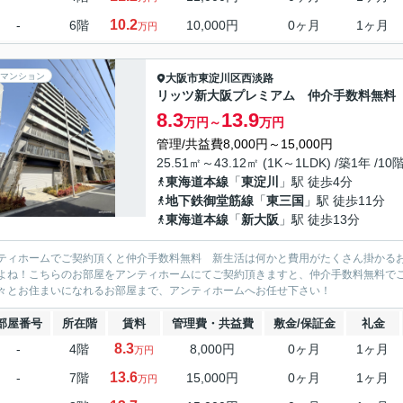
10.2
-
6階
10,000円
0ヶ月
1ヶ月
万円
マンション
大阪市東淀川区
西淡路
リッツ新大阪プレミアム 仲介手数料無料
8.3
13.9
万円～
万円
管理/共益費8,000円～15,000円
25.51㎡～43.12㎡ (1K～1LDK) /築1年 /10
東海道本線
「
東淀川
」駅 徒歩4分
地下鉄御堂筋線
「
東三国
」駅 徒歩11分
東海道本線
「
新大阪
」駅 徒歩13分
ティホームでご契約頂くと仲介手数料無料 新生活は何かと費用がたくさん掛かる
よね！こちらのお部屋をアンティホームにてご契約頂きますと、仲介手数料無料で
々とお住まいになれるお部屋まで、アンティホームへお任せ下さい！
部屋番号
所在階
賃料
管理費・共益費
敷金/保証金
礼金
8.3
-
4階
8,000円
0ヶ月
1ヶ月
万円
13.6
-
7階
15,000円
0ヶ月
1ヶ月
万円