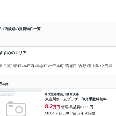
西淡路の賃貸物件一覧
E
すすめのエリア
原
/
谷町
/
新町
/
本庄西
/
垂水町
/
十三本町
/
海老江
/
吉野
/
東中島
/
立売堀
54
件
マンション
大阪市東淀川区
西淡路
東淀川ホームプラザ 仲介手数料無料
8.2
万円
管理/共益費8,000円
58.04㎡ (2LDK) /築52年 /8階建