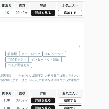
間取り
面積
詳細
お気に入り
1K
22.49㎡
詳細を見る
追加する
駐輪場
オートロック
エレベーター
宅配ボックス
インターネット対応
バイク置場あり
お部屋探し、できるだけお部屋探しの初期費用は安く抑えたい
ご契約頂けます。ひとり暮らしに最適な賃貸物件から大家族で
間取り
面積
詳細
お気に入り
1DK
30.09㎡
詳細を見る
追加する
1DK
34.57㎡
詳細を見る
追加する