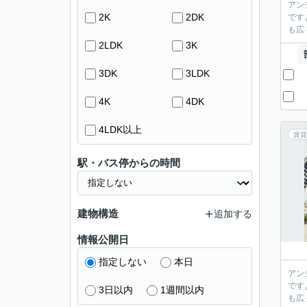
アン
2K
2DK
です
も広
2LDK
3K
3DK
3LDK
4K
4DK
4LDK以上
賃貸
駅・バス停からの時間
建物構造
追加する
情報公開日
指定しない
本日
アン
です
3日以内
1週間以内
も広