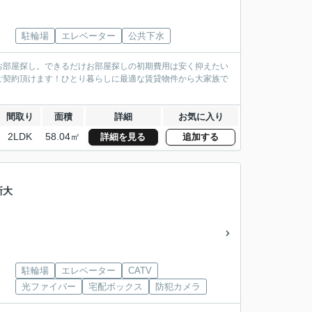
駐輪場
エレベーター
公共下水
お部屋探し。できるだけお部屋探しの初期費用は安く抑えたい
ご契約頂けます！ひとり暮らしに最適な賃貸物件から大家族で
間取り
面積
詳細
お気に入り
2LDK
58.04㎡
詳細を見る
追加する
新大
駐輪場
エレベーター
CATV
光ファイバー
宅配ボックス
防犯カメラ