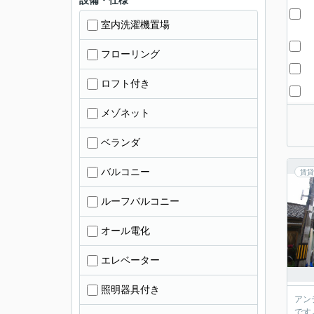
設備・仕様
室内洗濯機置場
フローリング
ロフト付き
メゾネット
ベランダ
バルコニー
賃貸
ルーフバルコニー
オール電化
エレベーター
照明器具付き
アン
です