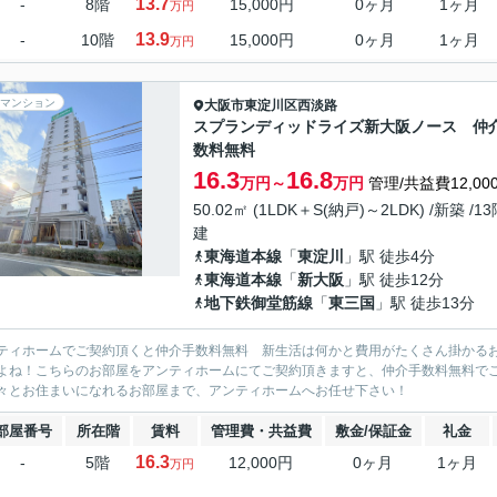
13.7
-
8階
15,000円
0ヶ月
1ヶ月
万円
13.9
-
10階
15,000円
0ヶ月
1ヶ月
万円
マンション
大阪市東淀川区
西淡路
スプランディッドライズ新大阪ノース 仲
数料無料
16.3
16.8
万円～
万円
管理/共益費12,00
50.02㎡ (1LDK＋S(納戸)～2LDK) /新築 /1
建
東海道本線
「
東淀川
」駅 徒歩4分
東海道本線
「
新大阪
」駅 徒歩12分
地下鉄御堂筋線
「
東三国
」駅 徒歩13分
ティホームでご契約頂くと仲介手数料無料 新生活は何かと費用がたくさん掛かる
よね！こちらのお部屋をアンティホームにてご契約頂きますと、仲介手数料無料で
々とお住まいになれるお部屋まで、アンティホームへお任せ下さい！
部屋番号
所在階
賃料
管理費・共益費
敷金/保証金
礼金
16.3
-
5階
12,000円
0ヶ月
1ヶ月
万円