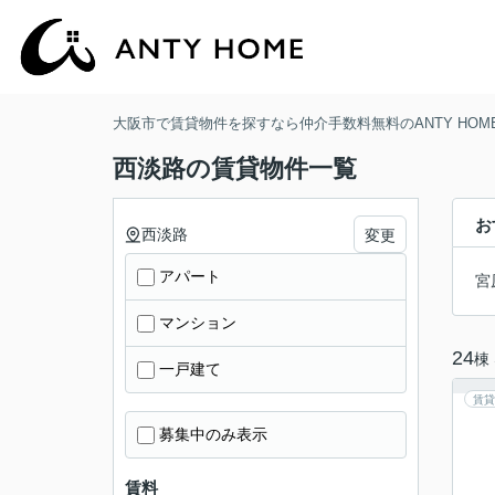
大阪市で賃貸物件を探すなら仲介手数料無料のANTY HOM
西淡路の賃貸物件一覧
お
西淡路
変更
アパート
宮
マンション
24
棟
一戸建て
賃貸
募集中のみ表示
賃料