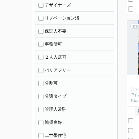
デザイナーズ
リノベーション済
賃貸
保証人不要
事務所可
２人入居可
バリアフリー
分割可
アン
です
分譲タイプ
も広
管理人常駐
眺望良好
二世帯住宅