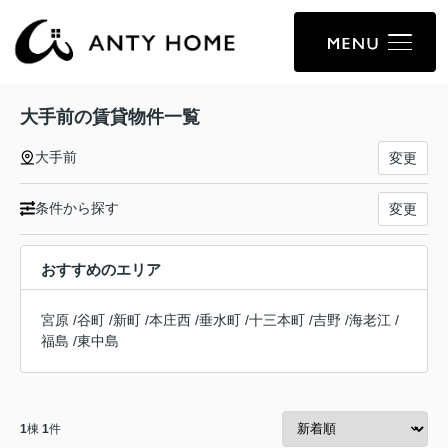
大手前の賃貸物件一覧
大手前
変更
条件から探す
変更
おすすめのエリア
宮原
/
谷町
/
新町
/
本庄西
/
垂水町
/
十三本町
/
吉野
/
海老江
/
福島
/
東中島
1
棟
1
件