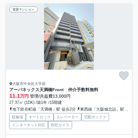
賃貸マンション
大阪市中央区大手前
アーバネックス天満橋Front 仲介手数料無料
11.1
万円
管理/共益費13,000円
27.37㎡ (1DK) /築1年 /15階建
地下鉄谷町線「天満橋」駅 徒歩2分
東西線「大阪城北詰」駅 徒歩12分
駐輪場
オートロック
エレベーター
宅配ボックス
インターネット対応
防犯カメラ