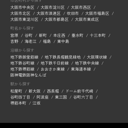
市区町村から探す
大阪市中央区
大阪市淀川区
大阪市西区
大阪市北区
大阪市浪速区
吹田市
大阪市福島区
大阪市東淀川区
大阪市都島区
大阪市東成区
町名から探す
宮原
谷町
新町
本庄西
垂水町
十三本町
吉野
海老江
福島
東中島
沿線から探す
地下鉄御堂筋線
地下鉄長堀鶴見緑地
大阪環状線
地下鉄谷町線
地下鉄千日前線
地下鉄中央線
地下鉄堺筋線
おおさか東線
東海道本線
阪神電鉄阪神なんば
駅から探す
松屋町
新大阪
西長堀
ドーム前千代崎
谷町四丁目
阿波座
東三国
谷町六丁目
堺筋本町
江坂