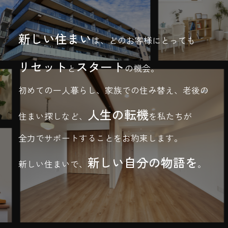
新しい住まい
は、どのお客様にとっても
リセット
スタート
と
の機会。
初めての一人暮らし、家族での住み替え、老後の
人生の転機
住まい探しなど、
を私たちが
全力でサポートすることをお約束します。
新しい自分の物語を
新しい住まいで、
。