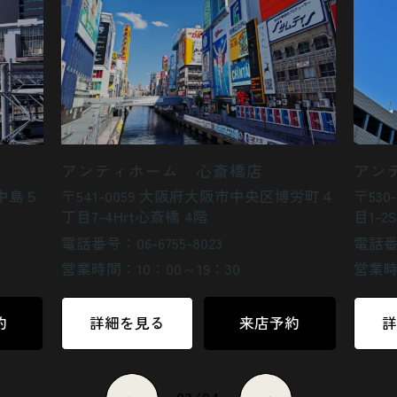
アンティホーム 心斎橋店
アン
西中島５
〒541-0059 大阪府大阪市中央区博労町４
〒53
丁目7-4Hrt心斎橋 4階
目1-2S
電話番号：06-6755-8023
電話番号
営業時間：10：00～19：30
営業時
約
詳細を見る
来店予約