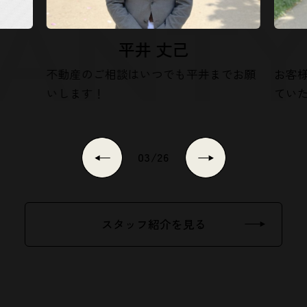
平井 丈己
不動産のご相談はいつでも平井までお願
お客
いします！
てい
03
/
26
スタッフ紹介を見る