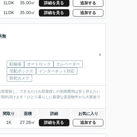
1LDK
35.00㎡
詳細を見る
追加する
1LDK
35.00㎡
詳細を見る
追加する
料無
駐輪場
オートロック
エレベーター
宅配ボックス
インターネット対応
防犯カメラ
お部屋探し。できるだけお部屋探しの初期費用は安く抑えたい
ご契約頂けます！ひとり暮らしに最適な賃貸物件から大家族で
間取り
面積
詳細
お気に入り
1K
27.28㎡
詳細を見る
追加する