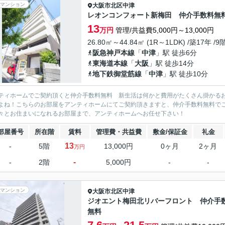
マンション
大阪市北区
中津
レオンコンフォート新梅田 仲介手数料無
13
万円
管理/共益費5,000円～13,000円
26.80㎡～44.84㎡ (1R～1LDK) /築17年 /9
阪急神戸本線
「
中津
」駅 徒歩6分
東海道本線
「
大阪
」駅 徒歩14分
地下鉄御堂筋線
「
中津
」駅 徒歩10分
ティホームでご契約頂くと仲介手数料無料 新生活は何かと費用がたくさん掛かる
よね！こちらのお部屋をアンティホームにてご契約頂きますと、仲介手数料無料で
々とお住まいになれるお部屋まで、アンティホームへお任せ下さい！
部屋番号
所在階
賃料
管理費・共益費
敷金/保証金
礼金
13
-
5階
13,000円
0ヶ月
2ヶ月
万円
-
-
2階
5,000円
-
-
マンション
大阪市北区
中津
ジオエント梅田北リバーフロント 仲介手
無料