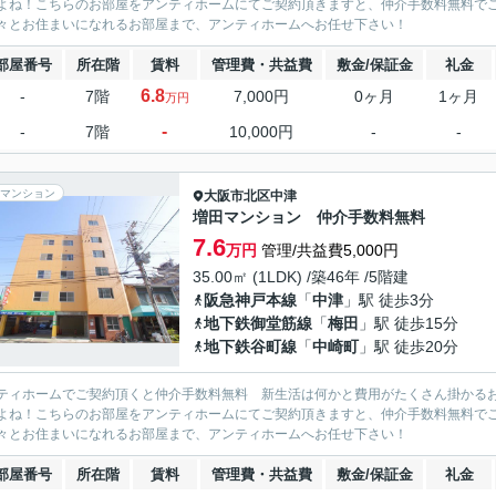
よね！こちらのお部屋をアンティホームにてご契約頂きますと、仲介手数料無料で
々とお住まいになれるお部屋まで、アンティホームへお任せ下さい！
部屋番号
所在階
賃料
管理費・共益費
敷金/保証金
礼金
6.8
-
7階
7,000円
0ヶ月
1ヶ月
万円
-
-
7階
10,000円
-
-
マンション
大阪市北区
中津
増田マンション 仲介手数料無料
7.6
万円
管理/共益費5,000円
35.00㎡ (1LDK) /築46年 /5階建
阪急神戸本線
「
中津
」駅 徒歩3分
地下鉄御堂筋線
「
梅田
」駅 徒歩15分
地下鉄谷町線
「
中崎町
」駅 徒歩20分
ティホームでご契約頂くと仲介手数料無料 新生活は何かと費用がたくさん掛かる
よね！こちらのお部屋をアンティホームにてご契約頂きますと、仲介手数料無料で
々とお住まいになれるお部屋まで、アンティホームへお任せ下さい！
部屋番号
所在階
賃料
管理費・共益費
敷金/保証金
礼金