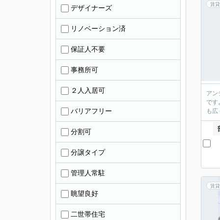
賃貸
デザイナーズ
リノベーション済
保証人不要
事務所可
２人入居可
アン
です
バリアフリー
も広
分割可
分譲タイプ
管理人常駐
賃貸
眺望良好
二世帯住宅