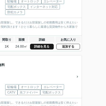
駐輪場
オートロック
エレベーター
宅配ボックス
インターネット対応
防犯カメラ
お部屋探し。できるだけお部屋探しの初期費用は安く抑えたい
ご契約頂けます！ひとり暮らしに最適な賃貸物件から大家族で
間取り
面積
詳細
お気に入り
1K
24.00㎡
詳細を見る
追加する
無料
駐輪場
オートロック
エレベーター
CATV
光ファイバー
宅配ボックス
お部屋探し。できるだけお部屋探しの初期費用は安く抑えたい