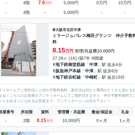
7.6
-
4階
5,000円
0万円
15万円
万円
-
-
4階
5,000円
-
-
マンション
大阪市北区
中津
ミラージュパレス梅田グランツ 仲介手数
料
8.15
万円
管理/共益費10,000円
27.28㎡ (1K) /築7年 /8階建
地下鉄御堂筋線
「
中津
」駅 徒歩4分
阪急神戸本線
「
中津
」駅 徒歩6分
地下鉄谷町線
「
中崎町
」駅 徒歩19分
ティホームでご契約頂くと仲介手数料無料 新生活は何かと費用がたくさん掛かる
よね！こちらのお部屋をアンティホームにてご契約頂きますと、仲介手数料無料で
々とお住まいになれるお部屋まで、アンティホームへお任せ下さい！
部屋番号
所在階
賃料
管理費・共益費
敷金/保証金
礼金
8.15
-
2階
10,000円
0ヶ月
1ヶ月
万円