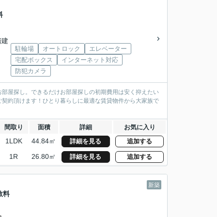
料
階建
駐輪場
オートロック
エレベーター
宅配ボックス
インターネット対応
防犯カメラ
お部屋探し。できるだけお部屋探しの初期費用は安く抑えたい
ご契約頂けます！ひとり暮らしに最適な賃貸物件から大家族で
間取り
面積
詳細
お気に入り
1LDK
44.84㎡
詳細を見る
追加する
1R
26.80㎡
詳細を見る
追加する
新築
数料