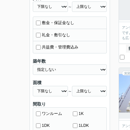
～
敷金・保証金なし
アン
です
礼金・敷引なし
も広
共益費・管理費込み
築年数
賃貸
面積
～
間取り
ワンルーム
1K
1DK
1LDK
アン