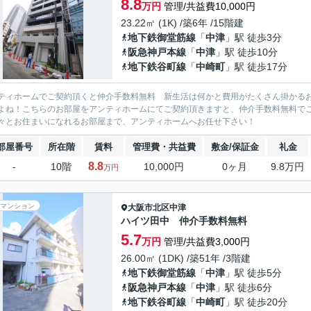
8.8
万円
管理/共益費10,000円
23.22㎡ (1K) /築6年 /15階建
地下鉄御堂筋線
「
中津
」駅 徒歩3分
阪急神戸本線
「
中津
」駅 徒歩10分
地下鉄谷町線
「
中崎町
」駅 徒歩17分
ティホームでご契約頂くと仲介手数料無料 新生活は何かと費用がたくさん掛かる
よね！こちらのお部屋をアンティホームにてご契約頂きますと、仲介手数料無料で
々とお住まいになれるお部屋まで、アンティホームへお任せ下さい！
部屋番号
所在階
賃料
管理費・共益費
敷金/保証金
礼金
8.8
-
10階
10,000円
0ヶ月
9.8万円
万円
マンション
大阪市北区
中津
ハイツ田中 仲介手数料無料
5.7
万円
管理/共益費3,000円
26.00㎡ (1DK) /築51年 /3階建
地下鉄御堂筋線
「
中津
」駅 徒歩5分
阪急神戸本線
「
中津
」駅 徒歩6分
地下鉄谷町線
「
中崎町
」駅 徒歩20分