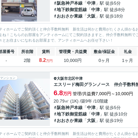
阪急神戸本線
「
中津
」駅 徒歩5分
地下鉄御堂筋線
「
中津
」駅 徒歩8分
おおさか東線
「
大阪
」駅 徒歩18分
ティホームでご契約頂くと仲介手数料無料 新生活は何かと費用がたくさん掛かる
よね！こちらのお部屋をアンティホームにてご契約頂きますと、仲介手数料無料で
々とお住まいになれるお部屋まで、アンティホームへお任せ下さい！
部屋番号
所在階
賃料
管理費・共益費
敷金/保証金
礼金
8.2
-
2階
10,000円
0ヶ月
1ヶ月
万円
マンション
大阪市北区
中津
エスリード梅田グランノース 仲介手数料
6.8
万円
管理/共益費7,000円～10,000円
20.79㎡ (1K) /築9年 /10階建
阪急神戸本線
「
中津
」駅 徒歩5分
地下鉄御堂筋線
「
中津
」駅 徒歩10分
おおさか東線
「
大阪
」駅 徒歩19分
ティホームでご契約頂くと仲介手数料無料 新生活は何かと費用がたくさん掛かる