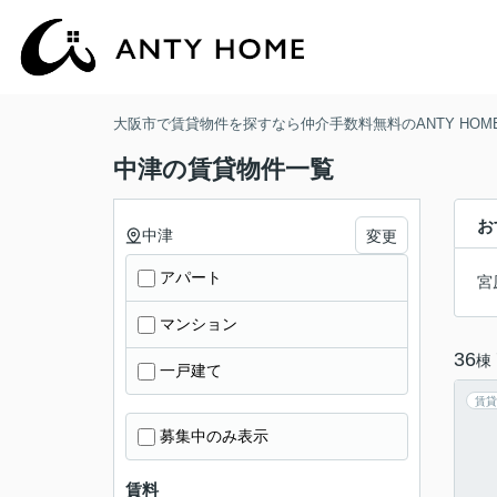
大阪市で賃貸物件を探すなら仲介手数料無料のANTY HOM
中津の賃貸物件一覧
お
中津
変更
アパート
宮
マンション
36
棟
一戸建て
賃貸
募集中のみ表示
賃料