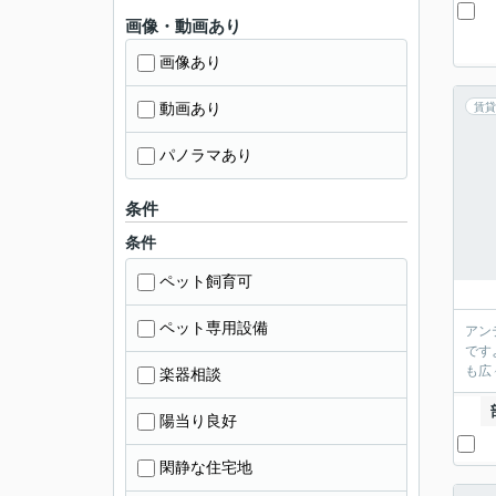
画像・動画あり
画像あり
動画あり
賃貸
パノラマあり
条件
条件
ペット飼育可
ペット専用設備
アン
です
も広
楽器相談
陽当り良好
閑静な住宅地