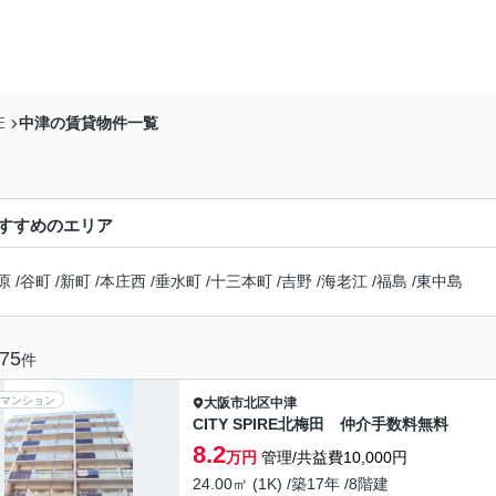
中津の賃貸物件一覧
E
すすめのエリア
原
/
谷町
/
新町
/
本庄西
/
垂水町
/
十三本町
/
吉野
/
海老江
/
福島
/
東中島
75
件
マンション
大阪市北区
中津
CITY SPIRE北梅田 仲介手数料無料
8.2
万円
管理/共益費10,000円
24.00㎡ (1K) /築17年 /8階建