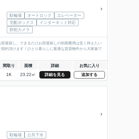
駐輪場
オートロック
エレベーター
宅配ボックス
インターネット対応
防犯カメラ
お部屋探し。できるだけお部屋探しの初期費用は安く抑えたい
ご契約頂けます！ひとり暮らしに最適な賃貸物件から大家族で
間取り
面積
詳細
お気に入り
1K
23.22㎡
詳細を見る
追加する
駐輪場
公共下水