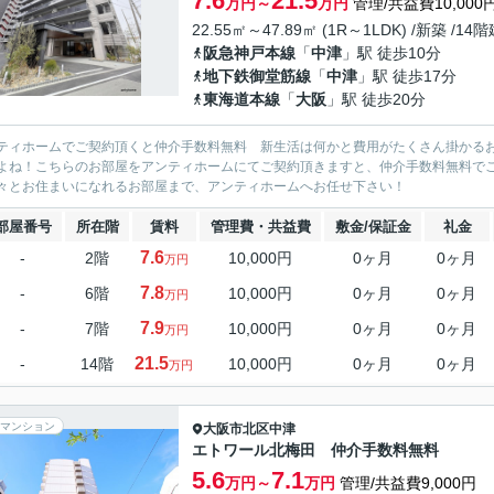
7.6
21.5
万円～
万円
管理/共益費10,000
22.55㎡～47.89㎡ (1R～1LDK) /新築 /14
阪急神戸本線
「
中津
」駅 徒歩10分
地下鉄御堂筋線
「
中津
」駅 徒歩17分
東海道本線
「
大阪
」駅 徒歩20分
ティホームでご契約頂くと仲介手数料無料 新生活は何かと費用がたくさん掛かる
よね！こちらのお部屋をアンティホームにてご契約頂きますと、仲介手数料無料で
々とお住まいになれるお部屋まで、アンティホームへお任せ下さい！
部屋番号
所在階
賃料
管理費・共益費
敷金/保証金
礼金
7.6
-
2階
10,000円
0ヶ月
0ヶ月
万円
7.8
-
6階
10,000円
0ヶ月
0ヶ月
万円
7.9
-
7階
10,000円
0ヶ月
0ヶ月
万円
21.5
-
14階
10,000円
0ヶ月
0ヶ月
万円
マンション
大阪市北区
中津
エトワール北梅田 仲介手数料無料
5.6
7.1
万円～
万円
管理/共益費9,000円