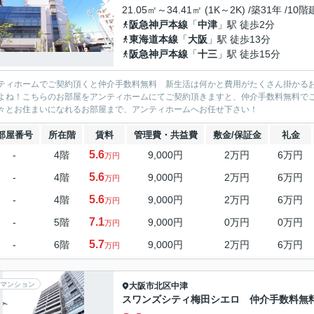
21.05㎡～34.41㎡ (1K～2K) /築31年 /10階
阪急神戸本線
「
中津
」駅 徒歩2分
東海道本線
「
大阪
」駅 徒歩13分
阪急神戸本線
「
十三
」駅 徒歩15分
ティホームでご契約頂くと仲介手数料無料 新生活は何かと費用がたくさん掛かる
よね！こちらのお部屋をアンティホームにてご契約頂きますと、仲介手数料無料で
々とお住まいになれるお部屋まで、アンティホームへお任せ下さい！
部屋番号
所在階
賃料
管理費・共益費
敷金/保証金
礼金
5.6
-
4階
9,000円
2万円
6万円
万円
5.6
-
4階
9,000円
2万円
6万円
万円
5.6
-
4階
9,000円
2万円
6万円
万円
7.1
-
5階
9,000円
0万円
0万円
万円
5.7
-
6階
9,000円
2万円
6万円
万円
マンション
大阪市北区
中津
スワンズシティ梅田シエロ 仲介手数料無