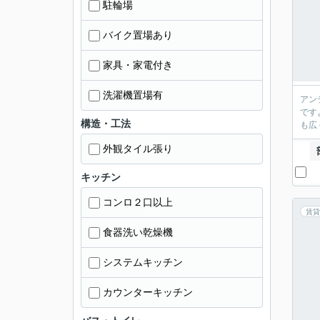
駐輪場
バイク置場あり
家具・家電付き
洗濯機置場有
アン
です
構造・工法
も広
外観タイル張り
キッチン
コンロ２口以上
賃貸
食器洗い乾燥機
システムキッチン
カウンターキッチン