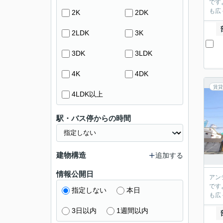
です
も広
2K
2DK
2LDK
3K
3DK
3LDK
4K
4DK
賃貸
4LDK以上
駅・バス停からの時間
建物構造
追加する
情報公開日
アン
です
指定しない
本日
も広
3日以内
1週間以内