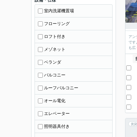
設備・仕様
室内洗濯機置場
フローリング
ロフト付き
アン
です
も広
メゾネット
ベランダ
バルコニー
ルーフバルコニー
オール電化
エレベーター
賃貸
照明器具付き