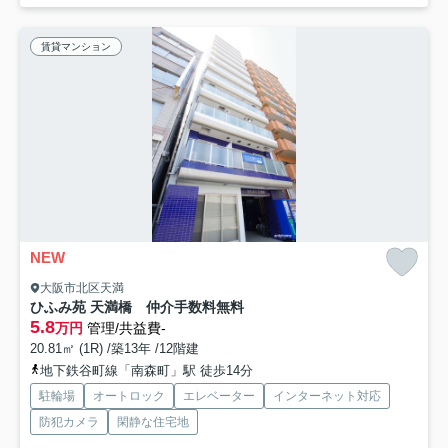
賃貸マンション
NEW
大阪市北区天満
ひふみ苑 天満橋 仲介手数料無料
5.8
万円
管理/共益費-
20.81㎡ (1R) /築13年 /12階建
地下鉄谷町線「南森町」駅 徒歩14分
駐輪場
オートロック
エレベーター
インターネット対応
防犯カメラ
閑静な住宅地