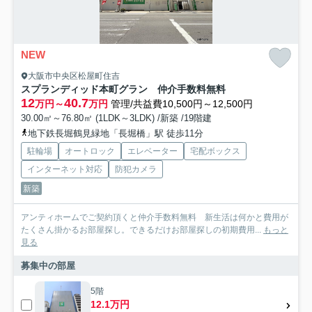
NEW
大阪市中央区松屋町住吉
スプランディッド本町グラン 仲介手数料無料
12
40.7
万円～
万円
管理/共益費10,500円～12,500円
30.00㎡～76.80㎡ (1LDK～3LDK) /新築 /19階建
地下鉄長堀鶴見緑地「長堀橋」駅 徒歩11分
駐輪場
オートロック
エレベーター
宅配ボックス
インターネット対応
防犯カメラ
新築
アンティホームでご契約頂くと仲介手数料無料 新生活は何かと費用が
たくさん掛かるお部屋探し。できるだけお部屋探しの初期費用...
もっと
見る
募集中の部屋
5階
12.1万円