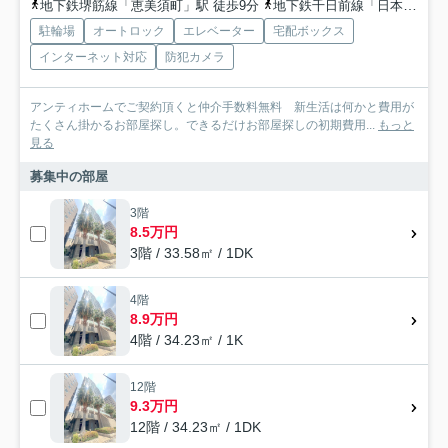
地下鉄堺筋線「恵美須町」駅 徒歩9分
地下鉄千日前線「日本橋」駅 徒歩9分
駐輪場
オートロック
エレベーター
宅配ボックス
インターネット対応
防犯カメラ
アンティホームでご契約頂くと仲介手数料無料 新生活は何かと費用が
たくさん掛かるお部屋探し。できるだけお部屋探しの初期費用...
もっと
見る
募集中の部屋
3階
8.5万円
3階 / 33.58㎡ / 1DK
4階
8.9万円
4階 / 34.23㎡ / 1K
12階
9.3万円
12階 / 34.23㎡ / 1DK