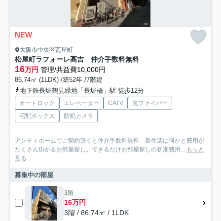
NEW
大阪市中央区瓦屋町
松屋町ラフォーレ高吉 仲介手数料無料
16
万円
管理/共益費10,000円
86.74㎡ (1LDK) /築52年 /7階建
地下鉄長堀鶴見緑地「長堀橋」駅 徒歩12分
オートロック
エレベーター
CATV
光ファイバー
宅配ボックス
防犯カメラ
アンティホームでご契約頂くと仲介手数料無料 新生活は何かと費用が
たくさん掛かるお部屋探し。できるだけお部屋探しの初期費用...
もっと
見る
募集中の部屋
3階
16万円
3階 / 86.74㎡ / 1LDK