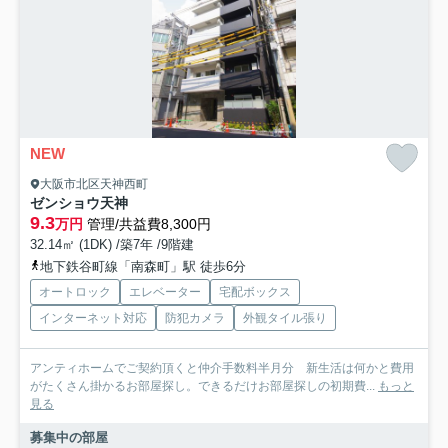
NEW
大阪市北区天神西町
ゼンショウ天神
9.3
万円
管理/共益費8,300円
32.14㎡ (1DK) /築7年 /9階建
地下鉄谷町線「南森町」駅 徒歩6分
オートロック
エレベーター
宅配ボックス
インターネット対応
防犯カメラ
外観タイル張り
アンティホームでご契約頂くと仲介手数料半月分 新生活は何かと費用
がたくさん掛かるお部屋探し。できるだけお部屋探しの初期費...
もっと
見る
募集中の部屋