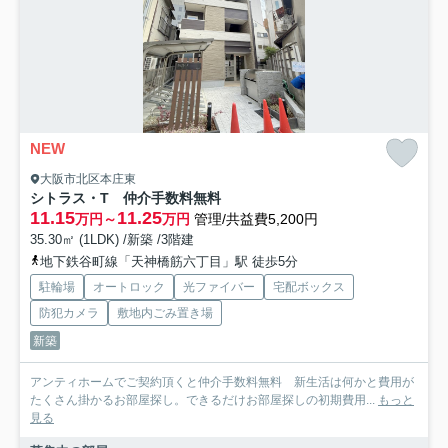
NEW
大阪市北区本庄東
シトラス・T 仲介手数料無料
11.15
11.25
万円～
万円
管理/共益費5,200円
35.30㎡ (1LDK) /新築 /3階建
地下鉄谷町線「天神橋筋六丁目」駅 徒歩5分
駐輪場
オートロック
光ファイバー
宅配ボックス
防犯カメラ
敷地内ごみ置き場
新築
アンティホームでご契約頂くと仲介手数料無料 新生活は何かと費用が
たくさん掛かるお部屋探し。できるだけお部屋探しの初期費用...
もっと
見る