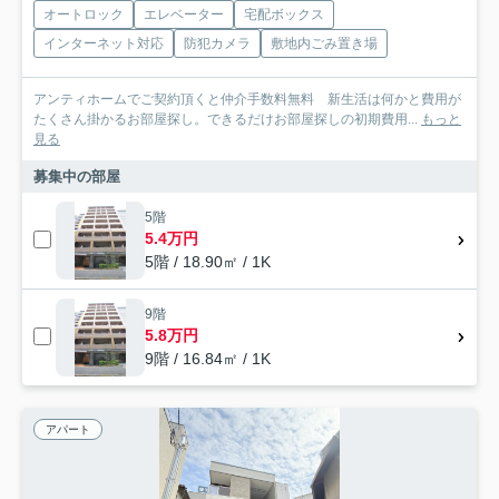
オートロック
エレベーター
宅配ボックス
インターネット対応
防犯カメラ
敷地内ごみ置き場
アンティホームでご契約頂くと仲介手数料無料 新生活は何かと費用が
たくさん掛かるお部屋探し。できるだけお部屋探しの初期費用...
もっと
見る
募集中の部屋
5階
5.4万円
5階 / 18.90㎡ / 1K
9階
5.8万円
9階 / 16.84㎡ / 1K
アパート