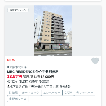
賃貸マンション
NEW
大阪市北区浮田
MBC RESIDENCE 仲介手数料無料
13.5
万円
管理/共益費12,000円
43.32㎡ (1LDK) /築5年 /10階建
地下鉄谷町線「天神橋筋六丁目」駅 徒歩5分
駐輪場
オートロック
エレベーター
CATV
光ファイバー
宅配ボックス