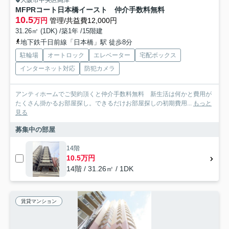
MFPRコート日本橋イースト 仲介手数料無料
10.5
万円
管理/共益費12,000円
31.26㎡ (1DK) /築1年 /15階建
地下鉄千日前線「日本橋」駅 徒歩8分
駐輪場
オートロック
エレベーター
宅配ボックス
インターネット対応
防犯カメラ
アンティホームでご契約頂くと仲介手数料無料 新生活は何かと費用が
たくさん掛かるお部屋探し。できるだけお部屋探しの初期費用...
もっと
見る
募集中の部屋
14階
10.5万円
14階 / 31.26㎡ / 1DK
賃貸マンション