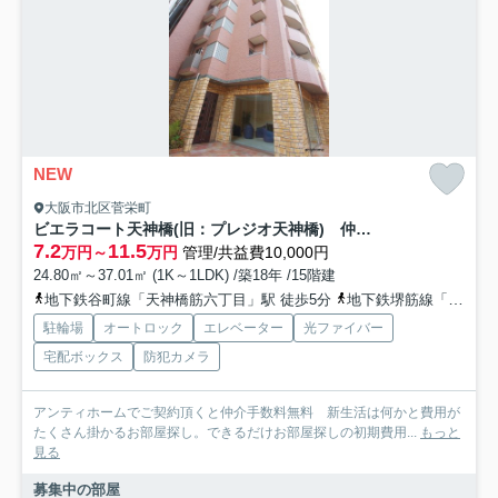
NEW
大阪市北区菅栄町
ビエラコート天神橋(旧：プレジオ天神橋) 仲介手数料無料
7.2
11.5
万円～
万円
管理/共益費10,000円
24.80㎡～37.01㎡ (1K～1LDK) /築18年 /15階建
地下鉄谷町線「天神橋筋六丁目」駅 徒歩5分
地下鉄堺筋線「扇町」駅 徒歩10分
駐輪場
オートロック
エレベーター
光ファイバー
宅配ボックス
防犯カメラ
アンティホームでご契約頂くと仲介手数料無料 新生活は何かと費用が
たくさん掛かるお部屋探し。できるだけお部屋探しの初期費用...
もっと
見る
募集中の部屋