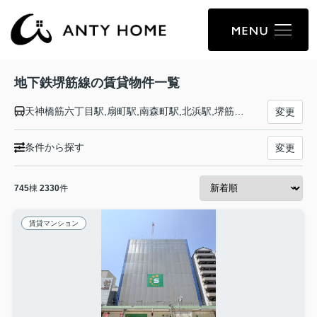
地下鉄堺筋線の賃貸物件一覧
天神橋筋六丁目駅,扇町駅,南森町駅,北浜駅,堺筋本町駅,長堀橋駅,日本橋駅,恵美須町駅,動物園前駅,天下茶屋駅
変更
条件から探す
変更
745
棟
2330
件
賃貸マンション