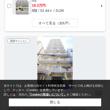
8階
18.3万円
8階 / 52.44㎡ / 2LDK
すべて見る（全6戸）
賃貸マンション
当サイトでは、お客様の当サイト利用状況把握、サービス向上検討を目的と
して、クッキー（Cookie）を使用しています。
NEW
詳しくは、当社の
「Cookieの取扱いについて」
をご確認ください。
大阪市北区浮田
閉じる
検索条件を変更
まとめてお問い合わせ
ロータリー天神橋 仲介手数料無料
4.5
5.5