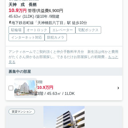
天神 戎 長柄
10.9
万円
管理/共益費6,900円
45.63㎡ (1LDK) /築10年 /9階建
地下鉄谷町線「天神橋筋六丁目」駅 徒歩10分
駐輪場
オートロック
エレベーター
宅配ボックス
インターネット対応
防犯カメラ
アンティホームでご契約頂くと仲介手数料半月分 新生活は何かと費用
がたくさん掛かるお部屋探し。できるだけお部屋探しの初期費...
もっと
見る
募集中の部屋
3階
10.9万円
3階 / 45.63㎡ / 1LDK
賃貸マンション