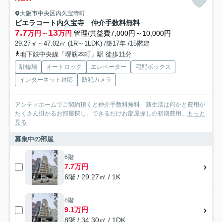
大阪市中央区内久宝寺町
ビエラコート内久宝寺 仲介手数料無料
7.7
13
万円～
万円
管理/共益費7,000円～10,000円
29.27㎡～47.02㎡ (1R～1LDK) /築17年 /15階建
地下鉄中央線「堺筋本町」駅 徒歩11分
駐輪場
オートロック
エレベーター
宅配ボックス
インターネット対応
防犯カメラ
アンティホームでご契約頂くと仲介手数料無料 新生活は何かと費用が
たくさん掛かるお部屋探し。できるだけお部屋探しの初期費用...
もっと
見る
募集中の部屋
6階
7.7万円
6階 / 29.27㎡ / 1K
8階
9.1万円
8階 / 34.30㎡ / 1DK