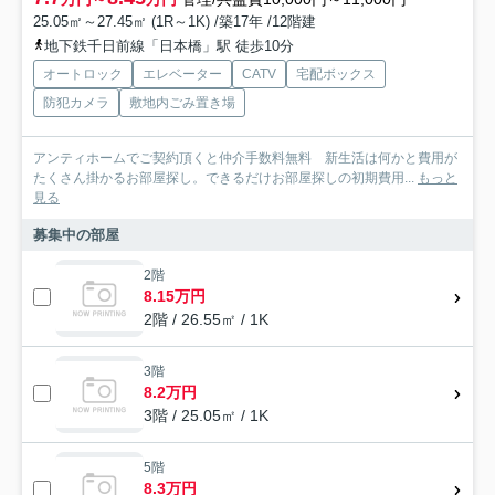
25.05㎡～27.45㎡ (1R～1K) /築17年 /12階建
地下鉄千日前線「日本橋」駅 徒歩10分
オートロック
エレベーター
CATV
宅配ボックス
防犯カメラ
敷地内ごみ置き場
アンティホームでご契約頂くと仲介手数料無料 新生活は何かと費用が
たくさん掛かるお部屋探し。できるだけお部屋探しの初期費用...
もっと
見る
募集中の部屋
2階
8.15万円
2階 / 26.55㎡ / 1K
3階
8.2万円
3階 / 25.05㎡ / 1K
5階
8.3万円