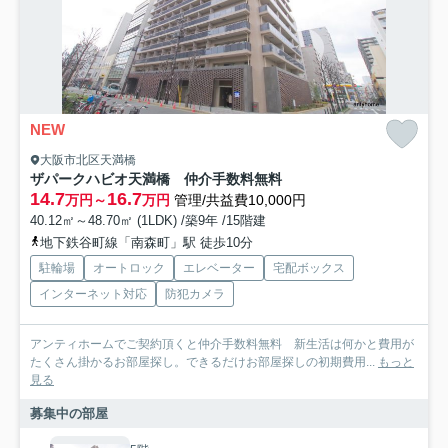
NEW
大阪市北区天満橋
ザパークハビオ天満橋 仲介手数料無料
14.7
16.7
万円～
万円
管理/共益費10,000円
40.12㎡～48.70㎡ (1LDK) /築9年 /15階建
地下鉄谷町線「南森町」駅 徒歩10分
駐輪場
オートロック
エレベーター
宅配ボックス
インターネット対応
防犯カメラ
アンティホームでご契約頂くと仲介手数料無料 新生活は何かと費用が
たくさん掛かるお部屋探し。できるだけお部屋探しの初期費用...
もっと
見る
募集中の部屋