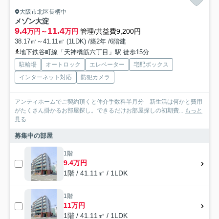
大阪市北区長柄中
メゾン大淀
9.4
11.4
万円～
万円
管理/共益費9,200円
38.17㎡～41.11㎡ (1LDK) /築2年 /6階建
地下鉄谷町線「天神橋筋六丁目」駅 徒歩15分
駐輪場
オートロック
エレベーター
宅配ボックス
インターネット対応
防犯カメラ
アンティホームでご契約頂くと仲介手数料半月分 新生活は何かと費用
がたくさん掛かるお部屋探し。できるだけお部屋探しの初期費...
もっと
見る
募集中の部屋
1階
9.4万円
1階 / 41.11㎡ / 1LDK
1階
11万円
1階 / 41.11㎡ / 1LDK