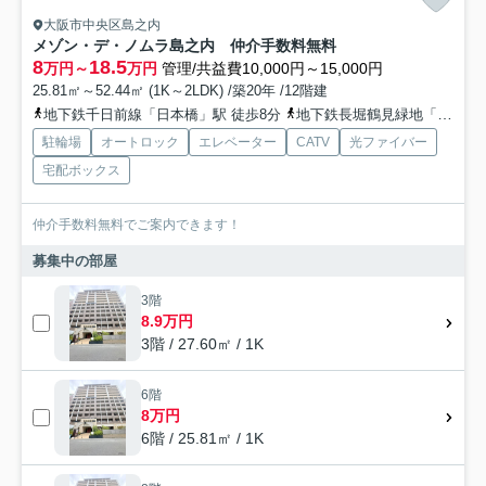
大阪市中央区島之内
メゾン・デ・ノムラ島之内 仲介手数料無料
8
18.5
万円～
万円
管理/共益費10,000円～15,000円
25.81㎡～52.44㎡ (1K～2LDK) /築20年 /12階建
地下鉄千日前線「日本橋」駅 徒歩8分
地下鉄長堀鶴見緑地「長堀橋」駅 徒歩12分
駐輪場
オートロック
エレベーター
CATV
光ファイバー
宅配ボックス
仲介手数料無料でご案内できます！
募集中の部屋
3階
8.9万円
3階 / 27.60㎡ / 1K
6階
8万円
6階 / 25.81㎡ / 1K