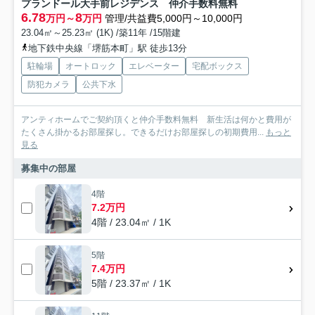
プランドール大手前レジデンス 仲介手数料無料
6.78
8
万円～
万円
管理/共益費5,000円～10,000円
23.04㎡～25.23㎡ (1K) /築11年 /15階建
地下鉄中央線「堺筋本町」駅 徒歩13分
駐輪場
オートロック
エレベーター
宅配ボックス
防犯カメラ
公共下水
アンティホームでご契約頂くと仲介手数料無料 新生活は何かと費用が
たくさん掛かるお部屋探し。できるだけお部屋探しの初期費用...
もっと
見る
募集中の部屋
4階
7.2万円
4階 / 23.04㎡ / 1K
5階
7.4万円
5階 / 23.37㎡ / 1K