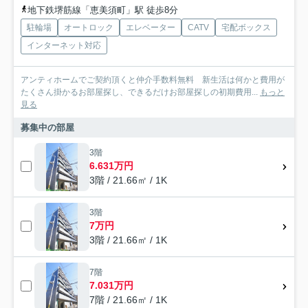
地下鉄堺筋線「恵美須町」駅 徒歩8分
駐輪場
オートロック
エレベーター
CATV
宅配ボックス
インターネット対応
アンティホームでご契約頂くと仲介手数料無料 新生活は何かと費用が
たくさん掛かるお部屋探し、できるだけお部屋探しの初期費用...
もっと
見る
募集中の部屋
3階
6.631万円
3階 / 21.66㎡ / 1K
3階
7万円
3階 / 21.66㎡ / 1K
7階
7.031万円
7階 / 21.66㎡ / 1K