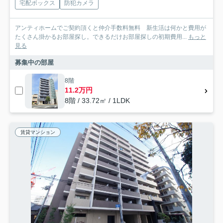
宅配ボックス
防犯カメラ
アンティホームでご契約頂くと仲介手数料無料 新生活は何かと費用が
たくさん掛かるお部屋探し。できるだけお部屋探しの初期費用...
もっと
見る
募集中の部屋
8階
11.2万円
8階 / 33.72㎡ / 1LDK
賃貸マンション