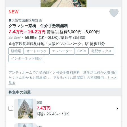
NEW
大阪市城東区鴫野西
グラマシー京橋 仲介手数料無料
7.4
16.2
万円～
万円
管理/共益費6,000円～8,000円
25.35㎡～56.99㎡ (1K～2LDK) /築18年 /15階建
地下鉄長堀鶴見緑地「大阪ビジネスパーク」駅 徒歩11分
駐輪場
オートロック
エレベーター
CATV
宅配ボックス
インターネット対応
アンティホームでご契約頂くと仲介手数料無料 新生活は何かと費用が
たくさん掛かるお部屋探し。できるだけお部屋探しの初期費用...
もっと
見る
募集中の部屋
6階
7.4万円
6階 / 26.46㎡ / 1K