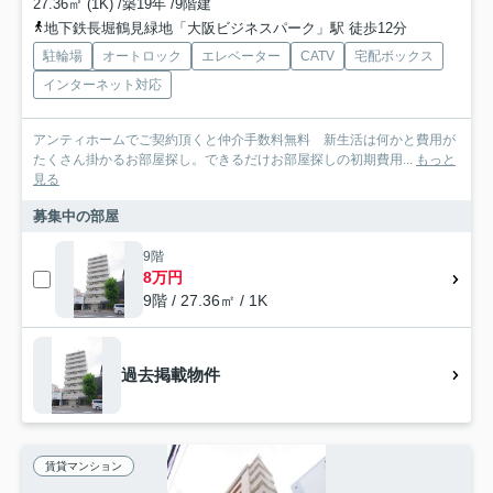
27.36㎡ (1K) /築19年 /9階建
地下鉄長堀鶴見緑地「大阪ビジネスパーク」駅 徒歩12分
駐輪場
オートロック
エレベーター
CATV
宅配ボックス
インターネット対応
アンティホームでご契約頂くと仲介手数料無料 新生活は何かと費用が
たくさん掛かるお部屋探し。できるだけお部屋探しの初期費用...
もっと
見る
募集中の部屋
9階
8万円
9階 / 27.36㎡ / 1K
過去掲載物件
賃貸マンション