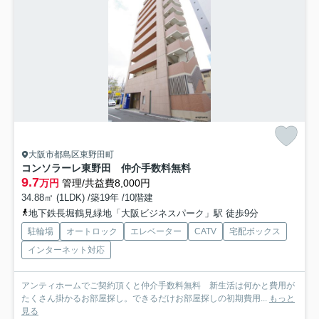
大阪市都島区東野田町
コンソラーレ東野田 仲介手数料無料
9.7
万円
管理/共益費8,000円
34.88㎡ (1LDK) /築19年 /10階建
地下鉄長堀鶴見緑地「大阪ビジネスパーク」駅 徒歩9分
駐輪場
オートロック
エレベーター
CATV
宅配ボックス
インターネット対応
アンティホームでご契約頂くと仲介手数料無料 新生活は何かと費用が
たくさん掛かるお部屋探し。できるだけお部屋探しの初期費用...
もっと
見る