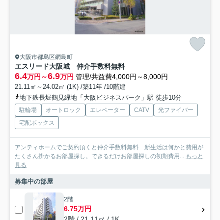
大阪市都島区網島町
エスリード大阪城 仲介手数料無料
6.4
6.9
万円～
万円
管理/共益費4,000円～8,000円
21.11㎡～24.02㎡ (1K) /築11年 /10階建
地下鉄長堀鶴見緑地「大阪ビジネスパーク」駅 徒歩10分
駐輪場
オートロック
エレベーター
CATV
光ファイバー
宅配ボックス
アンティホームでご契約頂くと仲介手数料無料 新生活は何かと費用が
たくさん掛かるお部屋探し。できるだけお部屋探しの初期費用...
もっと
見る
募集中の部屋
2階
6.75万円
2階 / 21.11㎡ / 1K