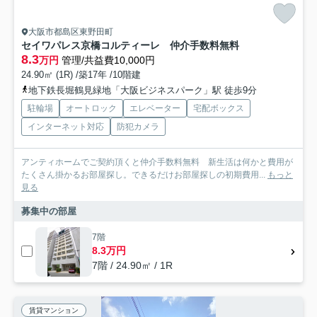
大阪市都島区東野田町
セイワパレス京橋コルティーレ 仲介手数料無料
8.3
万円
管理/共益費10,000円
24.90㎡ (1R) /築17年 /10階建
地下鉄長堀鶴見緑地「大阪ビジネスパーク」駅 徒歩9分
駐輪場
オートロック
エレベーター
宅配ボックス
インターネット対応
防犯カメラ
アンティホームでご契約頂くと仲介手数料無料 新生活は何かと費用が
たくさん掛かるお部屋探し。できるだけお部屋探しの初期費用...
もっと
見る
募集中の部屋
7階
8.3万円
7階 / 24.90㎡ / 1R
賃貸マンション