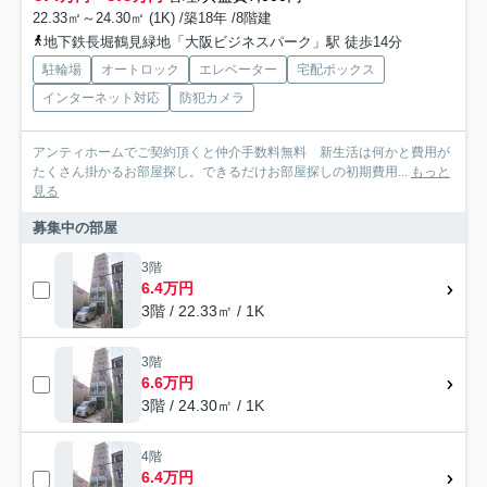
22.33㎡～24.30㎡ (1K) /築18年 /8階建
地下鉄長堀鶴見緑地「大阪ビジネスパーク」駅 徒歩14分
駐輪場
オートロック
エレベーター
宅配ボックス
インターネット対応
防犯カメラ
アンティホームでご契約頂くと仲介手数料無料 新生活は何かと費用が
たくさん掛かるお部屋探し。できるだけお部屋探しの初期費用...
もっと
見る
募集中の部屋
3階
6.4万円
3階 / 22.33㎡ / 1K
3階
6.6万円
3階 / 24.30㎡ / 1K
4階
6.4万円