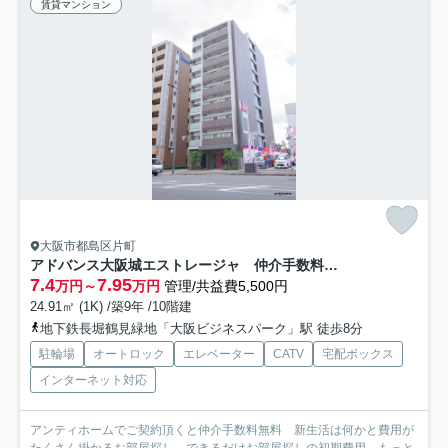
賃貸マンション
大阪市都島区片町
アドバンス大阪城エストレージャ 仲介手数料無料
7.4
7.95
万円～
万円
管理/共益費5,500円
24.91㎡ (1K) /築9年 /10階建
地下鉄長堀鶴見緑地「大阪ビジネスパーク」駅 徒歩8分
駐輪場
オートロック
エレベーター
CATV
宅配ボックス
インターネット対応
アンティホームでご契約頂くと仲介手数料無料 新生活は何かと費用が
たくさん掛かるお部屋探し。できるだけお部屋探しの初期費用...
もっと