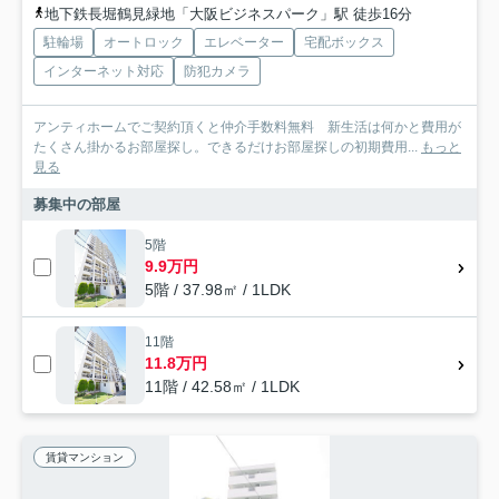
地下鉄長堀鶴見緑地「大阪ビジネスパーク」駅 徒歩16分
駐輪場
オートロック
エレベーター
宅配ボックス
インターネット対応
防犯カメラ
アンティホームでご契約頂くと仲介手数料無料 新生活は何かと費用が
たくさん掛かるお部屋探し。できるだけお部屋探しの初期費用...
もっと
見る
募集中の部屋
5階
9.9万円
5階 / 37.98㎡ / 1LDK
11階
11.8万円
11階 / 42.58㎡ / 1LDK
賃貸マンション