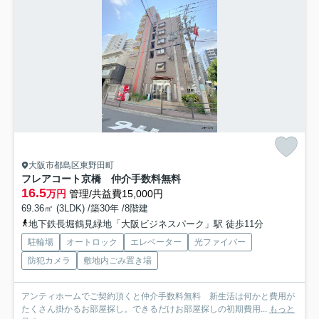
大阪市都島区東野田町
フレアコート京橋 仲介手数料無料
16.5
万円
管理/共益費15,000円
69.36㎡ (3LDK) /築30年 /8階建
地下鉄長堀鶴見緑地「大阪ビジネスパーク」駅 徒歩11分
駐輪場
オートロック
エレベーター
光ファイバー
防犯カメラ
敷地内ごみ置き場
アンティホームでご契約頂くと仲介手数料無料 新生活は何かと費用が
たくさん掛かるお部屋探し。できるだけお部屋探しの初期費用...
もっと