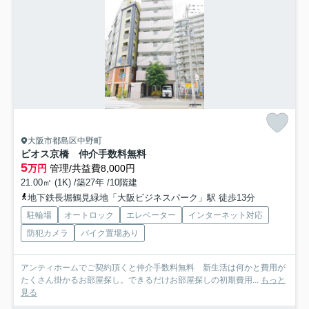
大阪市都島区中野町
ビオス京橋 仲介手数料無料
5
万円
管理/共益費8,000円
21.00㎡ (1K) /築27年 /10階建
地下鉄長堀鶴見緑地「大阪ビジネスパーク」駅 徒歩13分
駐輪場
オートロック
エレベーター
インターネット対応
防犯カメラ
バイク置場あり
アンティホームでご契約頂くと仲介手数料無料 新生活は何かと費用が
たくさん掛かるお部屋探し。できるだけお部屋探しの初期費用...
もっと
見る