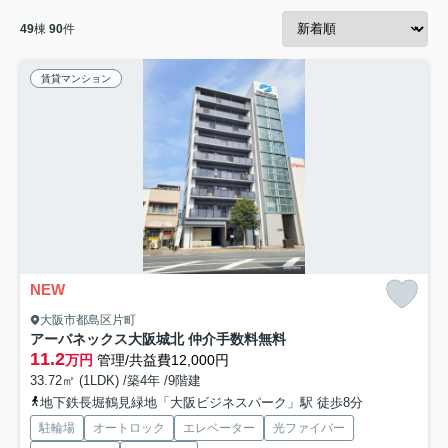
49
棟
90
件
賃貸マンション
NEW
大阪市都島区片町
アーバネックス大阪城北 仲介手数料無料
11.2
万円
管理/共益費12,000円
33.72㎡ (1LDK) /築4年 /9階建
地下鉄長堀鶴見緑地「大阪ビジネスパーク」駅 徒歩8分
駐輪場
オートロック
エレベーター
光ファイバー