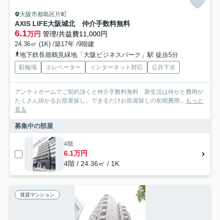
大阪市都島区片町
AXIS LIFE大阪城北 仲介手数料無料
6.1
万円
管理/共益費11,000円
24.36㎡ (1K) /築17年 /9階建
地下鉄長堀鶴見緑地「大阪ビジネスパーク」駅 徒歩5分
駐輪場
エレベーター
インターネット対応
公共下水
アンティホームでご契約頂くと仲介手数料無料 新生活は何かと費用が
たくさん掛かるお部屋探し。できるだけお部屋探しの初期費用...
もっと
見る
募集中の部屋
4階
6.1万円
4階 / 24.36㎡ / 1K
賃貸マンション