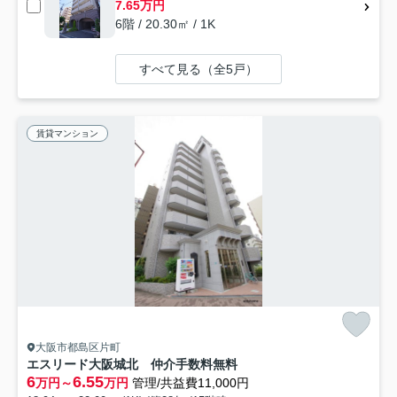
7.65万円
6階 / 20.30㎡ / 1K
すべて見る（全5戸）
賃貸マンション
大阪市都島区片町
エスリード大阪城北 仲介手数料無料
6
6.55
万円～
万円
管理/共益費11,000円