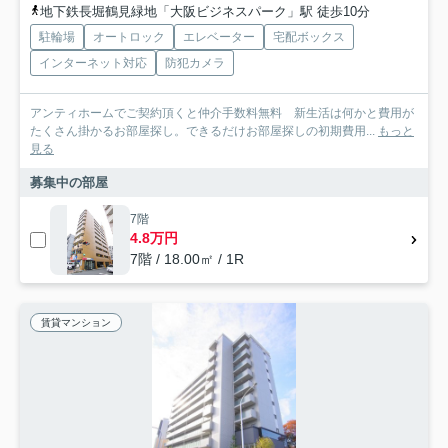
地下鉄長堀鶴見緑地「大阪ビジネスパーク」駅 徒歩10分
駐輪場
オートロック
エレベーター
宅配ボックス
インターネット対応
防犯カメラ
アンティホームでご契約頂くと仲介手数料無料 新生活は何かと費用が
たくさん掛かるお部屋探し。できるだけお部屋探しの初期費用...
もっと
見る
募集中の部屋
7階
4.8万円
7階 / 18.00㎡ / 1R
賃貸マンション