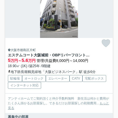
大阪市都島区片町
エステムコート大阪城前・OBPリバーフロント 仲介手数料無料
5
5.6
万円～
万円
管理/共益費8,000円～14,000円
18.90㎡ (1K) /築25年 /9階建
地下鉄長堀鶴見緑地「大阪ビジネスパーク」駅 徒歩6分
駐輪場
オートロック
エレベーター
CATV
宅配ボックス
インターネット対応
アンティホームでご契約頂くと仲介手数料無料 新生活は何かと費用が
たくさん掛かるお部屋探し。できるだけお部屋探しの初期費用...
もっと
見る
募集中の部屋