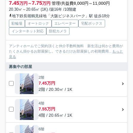
7.45
7.75
万円～
万円
管理/共益費8,000円～11,000円
20.30㎡～20.65㎡ (1K) /築16年 /10階建
地下鉄長堀鶴見緑地「大阪ビジネスパーク」駅 徒歩18分
駐輪場
オートロック
エレベーター
宅配ボックス
インターネット対応
防犯カメラ
アンティホームでご契約頂くと仲介手数料無料 新生活は何かと費用が
たくさん掛かるお部屋探し。できるだけお部屋探しの初期費用...
もっと
見る
募集中の部屋
2階
7.45万円
2階 / 20.30㎡ / 1K
4階
7.55万円
4階 / 20.65㎡ / 1K
6階