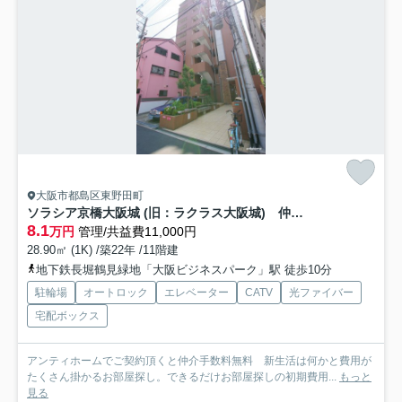
大阪市都島区東野田町
ソラシア京橋大阪城 (旧：ラクラス大阪城) 仲介手数料無料
8.1
万円
管理/共益費11,000円
28.90㎡ (1K) /築22年 /11階建
地下鉄長堀鶴見緑地「大阪ビジネスパーク」駅 徒歩10分
駐輪場
オートロック
エレベーター
CATV
光ファイバー
宅配ボックス
アンティホームでご契約頂くと仲介手数料無料 新生活は何かと費用が
たくさん掛かるお部屋探し。できるだけお部屋探しの初期費用...
もっと
見る