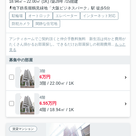
18.94㎡～22.00㎡ (1K) /築28年 /15階建
地下鉄長堀鶴見緑地「大阪ビジネスパーク」駅 徒歩5分
駐輪場
オートロック
エレベーター
インターネット対応
防犯カメラ
閑静な住宅地
アンティホームでご契約頂くと仲介手数料無料 新生活は何かと費用が
たくさん掛かるお部屋探し。できるだけお部屋探しの初期費用...
もっと
見る
募集中の部屋
3階
6万円
3階 / 22.00㎡ / 1K
4階
6.55万円
4階 / 18.94㎡ / 1K
賃貸マンション