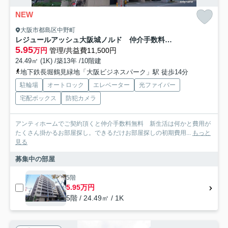
NEW
大阪市都島区中野町
レジュールアッシュ大阪城ノルド 仲介手数料無料
5.95
万円
管理/共益費11,500円
24.49㎡ (1K) /築13年 /10階建
地下鉄長堀鶴見緑地「大阪ビジネスパーク」駅 徒歩14分
駐輪場
オートロック
エレベーター
光ファイバー
宅配ボックス
防犯カメラ
アンティホームでご契約頂くと仲介手数料無料 新生活は何かと費用が
たくさん掛かるお部屋探し。できるだけお部屋探しの初期費用...
もっと
見る
募集中の部屋
5階
5.95万円
5階 / 24.49㎡ / 1K