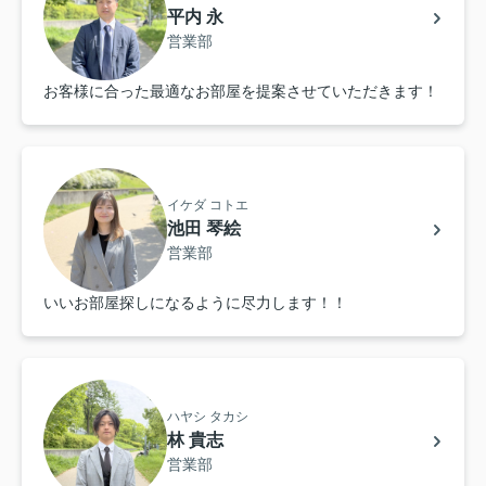
平内 永
営業部
お客様に合った最適なお部屋を提案させていただきます！
イケダ コトエ
池田 琴絵
営業部
いいお部屋探しになるように尽力します！！
ハヤシ タカシ
林 貴志
営業部