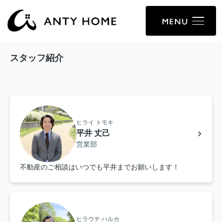
スタッフ紹介
ヒライ トモキ
平井 丈己
営業部
不動産のご相談はいつでも平井までお願いします！
ヒラウチ ハルカ