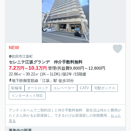
NEW
吹田市江坂町
セレニテ江坂グランデ 仲介手数料無料
7.2
10.1
万円～
万円
管理/共益費9,800円～12,800円
22.86㎡～30.22㎡ (1K～1LDK) /築2年 /15階建
地下鉄御堂筋線「江坂」駅 徒歩10分
駐輪場
オートロック
エレベーター
CATV
宅配ボックス
インターネット対応
アンティホームでご契約頂くと仲介手数料無料 新生活は何かと費用が
たくさん掛かるお部屋探し。できるだけお部屋探しの初期費用...
もっと
見る
募集中の部屋