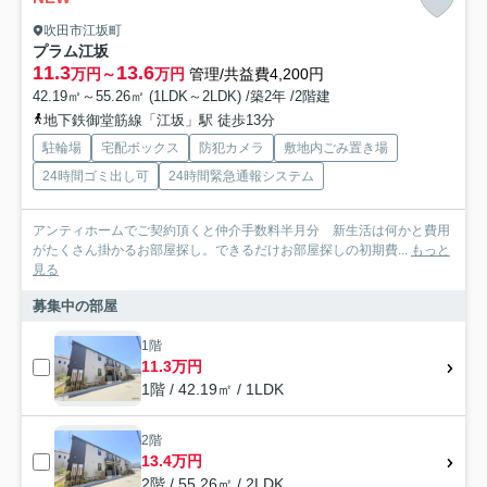
吹田市江坂町
プラム江坂
11.3
13.6
万円～
万円
管理/共益費4,200円
42.19㎡～55.26㎡ (1LDK～2LDK) /築2年 /2階建
地下鉄御堂筋線「江坂」駅 徒歩13分
駐輪場
宅配ボックス
防犯カメラ
敷地内ごみ置き場
24時間ゴミ出し可
24時間緊急通報システム
アンティホームでご契約頂くと仲介手数料半月分 新生活は何かと費用
がたくさん掛かるお部屋探し。できるだけお部屋探しの初期費...
もっと
見る
募集中の部屋
1階
11.3万円
1階 / 42.19㎡ / 1LDK
2階
13.4万円
2階 / 55.26㎡ / 2LDK