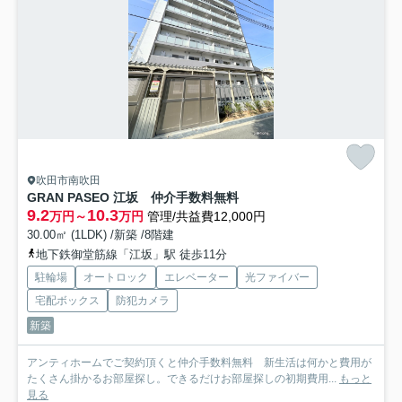
吹田市南吹田
GRAN PASEO 江坂 仲介手数料無料
9.2
10.3
万円～
万円
管理/共益費12,000円
30.00㎡ (1LDK) /新築 /8階建
地下鉄御堂筋線「江坂」駅 徒歩11分
駐輪場
オートロック
エレベーター
光ファイバー
宅配ボックス
防犯カメラ
新築
アンティホームでご契約頂くと仲介手数料無料 新生活は何かと費用が
たくさん掛かるお部屋探し。できるだけお部屋探しの初期費用...
もっと
見る