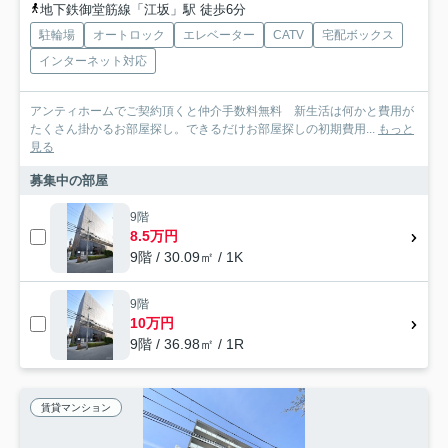
地下鉄御堂筋線「江坂」駅 徒歩6分
駐輪場
オートロック
エレベーター
CATV
宅配ボックス
インターネット対応
アンティホームでご契約頂くと仲介手数料無料 新生活は何かと費用が
たくさん掛かるお部屋探し。できるだけお部屋探しの初期費用...
もっと
見る
募集中の部屋
9階
8.5万円
9階 / 30.09㎡ / 1K
9階
10万円
9階 / 36.98㎡ / 1R
賃貸マンション