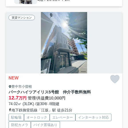
賃貸マンション
NEW
豊中市小曽根
パークハイツアイリス5号館 仲介手数料無料
12.7
万円
管理/共益費10,000円
74.02㎡ (3LDK) /築30年 /8階建
地下鉄御堂筋線「江坂」駅 徒歩21分
駐輪場
オートロック
エレベーター
インターネット対応
防犯カメラ
バイク置場あり