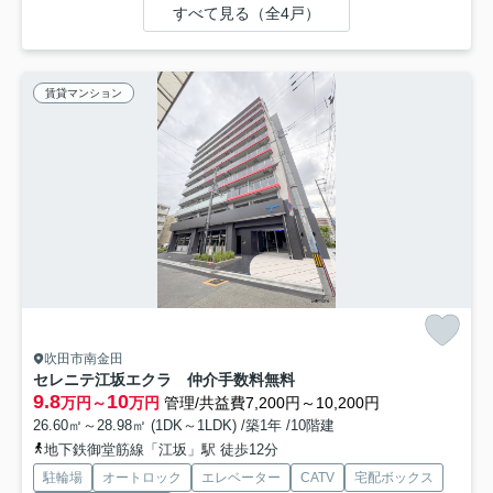
すべて見る（全4戸）
賃貸マンション
吹田市南金田
セレニテ江坂エクラ 仲介手数料無料
9.8
10
万円～
万円
管理/共益費7,200円～10,200円
26.60㎡～28.98㎡ (1DK～1LDK) /築1年 /10階建
地下鉄御堂筋線「江坂」駅 徒歩12分
駐輪場
オートロック
エレベーター
CATV
宅配ボックス