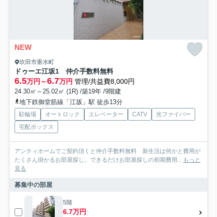
NEW
吹田市垂水町
ドゥーエ江坂1 仲介手数料無料
6.5
6.7
万円～
万円
管理/共益費8,000円
24.30㎡～25.02㎡ (1R) /築19年 /9階建
地下鉄御堂筋線「江坂」駅 徒歩13分
駐輪場
オートロック
エレベーター
CATV
光ファイバー
宅配ボックス
アンティホームでご契約頂くと仲介手数料無料 新生活は何かと費用が
たくさん掛かるお部屋探し。できるだけお部屋探しの初期費用...
もっと
見る
募集中の部屋
5階
6.7万円