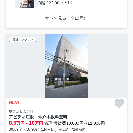
8階 / 23.90㎡ / 1K
すべて見る（全10戸）
賃貸マンション
NEW
吹田市広芝町
アビティ江坂 仲介手数料無料
8.5
10
万円～
万円
管理/共益費10,000円～12,000円
30.09㎡～36.98㎡ (1R～1K) /築16年 /14階建