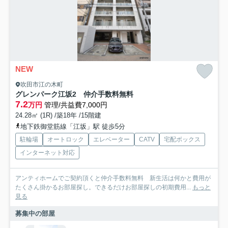
NEW
吹田市江の木町
グレンパーク江坂2 仲介手数料無料
7.2
万円
管理/共益費7,000円
24.28㎡ (1R) /築18年 /15階建
地下鉄御堂筋線「江坂」駅 徒歩5分
駐輪場
オートロック
エレベーター
CATV
宅配ボックス
インターネット対応
アンティホームでご契約頂くと仲介手数料無料 新生活は何かと費用が
たくさん掛かるお部屋探し。できるだけお部屋探しの初期費用...
もっと
見る
募集中の部屋