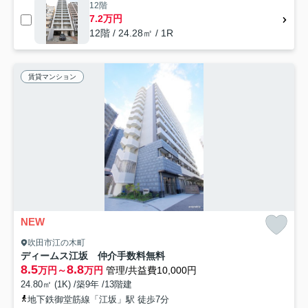
12階
7.2万円
12階 / 24.28㎡ / 1R
賃貸マンション
NEW
吹田市江の木町
ディームス江坂 仲介手数料無料
8.5
8.8
万円～
万円
管理/共益費10,000円
24.80㎡ (1K) /築9年 /13階建
地下鉄御堂筋線「江坂」駅 徒歩7分