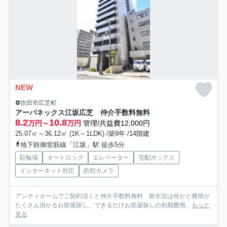
NEW
吹田市広芝町
アーバネックス江坂広芝 仲介手数料無料
8.2
10.8
万円～
万円
管理/共益費12,000円
25.07㎡～36.12㎡ (1K～1LDK) /築9年 /14階建
地下鉄御堂筋線「江坂」駅 徒歩5分
駐輪場
オートロック
エレベーター
宅配ボックス
インターネット対応
防犯カメラ
アンティホームでご契約頂くと仲介手数料無料 新生活は何かと費用が
たくさん掛かるお部屋探し。できるだけお部屋探しの初期費用...
もっと
見る