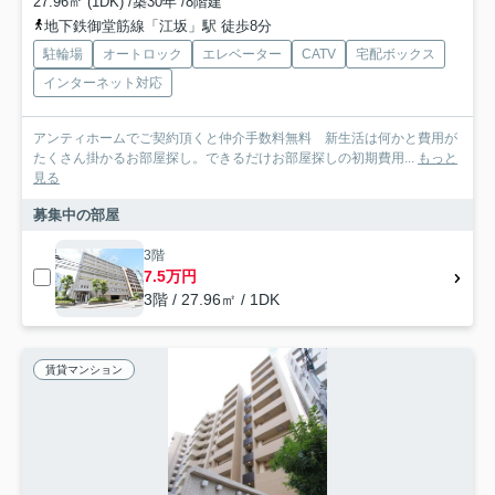
27.96㎡ (1DK) /築30年 /8階建
地下鉄御堂筋線「江坂」駅 徒歩8分
駐輪場
オートロック
エレベーター
CATV
宅配ボックス
インターネット対応
アンティホームでご契約頂くと仲介手数料無料 新生活は何かと費用が
たくさん掛かるお部屋探し。できるだけお部屋探しの初期費用...
もっと
見る
募集中の部屋
3階
7.5万円
3階 / 27.96㎡ / 1DK
賃貸マンション