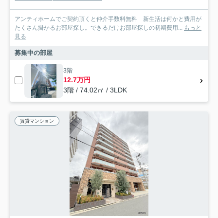
アンティホームでご契約頂くと仲介手数料無料 新生活は何かと費用が
たくさん掛かるお部屋探し。できるだけお部屋探しの初期費用...
もっと
見る
募集中の部屋
3階
12.7万円
3階 / 74.02㎡ / 3LDK
賃貸マンション