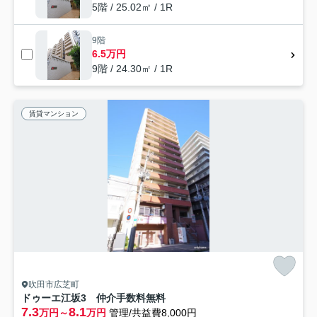
5階 / 25.02㎡ / 1R
9階
6.5万円
9階 / 24.30㎡ / 1R
賃貸マンション
吹田市広芝町
ドゥーエ江坂3 仲介手数料無料
7.3
8.1
万円～
万円
管理/共益費8,000円