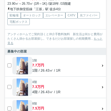
23.90㎡～26.70㎡ (1R～1K) /築18年 /15階建
地下鉄御堂筋線「江坂」駅 徒歩4分
駐輪場
オートロック
エレベーター
CATV
光ファイバー
宅配ボックス
アンティホームでご契約頂くと仲介手数料無料 新生活は何かと費用が
たくさん掛かるお部屋探し。できるだけお部屋探しの初期費用...
もっと
見る
募集中の部屋
1階
7.7万円
1階 / 26.43㎡ / 1R
4階
7.3万円
4階 / 26.43㎡ / 1R
8階
7.5万円