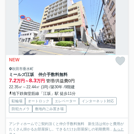
NEW
吹田市垂水町
ミールズ江坂 仲介手数料無料
7.2
8.3
万円～
万円
管理/共益費0円
22.35㎡～22.44㎡ (1R) /築30年 /9階建
地下鉄御堂筋線「江坂」駅 徒歩11分
駐輪場
オートロック
エレベーター
インターネット対応
防犯カメラ
敷地内ごみ置き場
アンティホームでご契約頂くと仲介手数料無料 新生活は何かと費用が
たくさん掛かるお部屋探し。できるだけお部屋探しの初期費用...
もっと