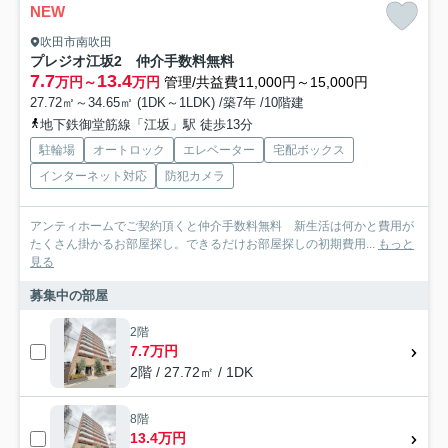
NEW
吹田市南吹田
プレジオ江坂2 仲介手数料無料
7.7
13.4
万円～
万円
管理/共益費11,000円～15,000円
27.72㎡～34.65㎡ (1DK～1LDK) /築7年 /10階建
地下鉄御堂筋線「江坂」駅 徒歩13分
駐輪場
オートロック
エレベーター
宅配ボックス
インターネット対応
防犯カメラ
アンティホームでご契約頂くと仲介手数料無料 新生活は何かと費用が
たくさん掛かるお部屋探し。できるだけお部屋探しの初期費用...
もっと
見る
募集中の部屋
2階
7.7万円
2階 / 27.72㎡ / 1DK
8階
13.4万円