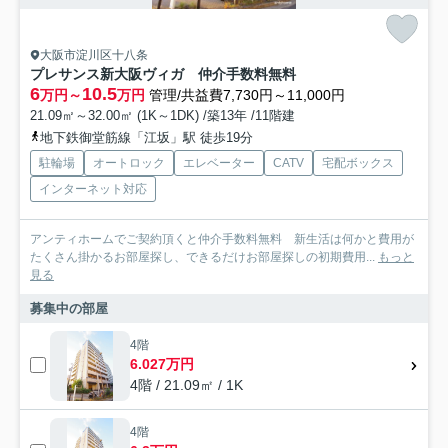
大阪市淀川区十八条
プレサンス新大阪ヴィガ 仲介手数料無料
6
10.5
万円～
万円
管理/共益費7,730円～11,000円
21.09㎡～32.00㎡ (1K～1DK) /築13年 /11階建
地下鉄御堂筋線「江坂」駅 徒歩19分
駐輪場
オートロック
エレベーター
CATV
宅配ボックス
インターネット対応
アンティホームでご契約頂くと仲介手数料無料 新生活は何かと費用が
たくさん掛かるお部屋探し、できるだけお部屋探しの初期費用...
もっと
見る
募集中の部屋
4階
6.027万円
4階 / 21.09㎡ / 1K
4階