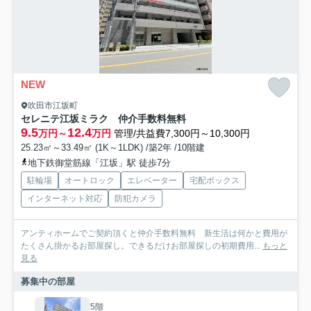
NEW
吹田市江坂町
セレニテ江坂ミラク 仲介手数料無料
9.5
12.4
万円～
万円
管理/共益費7,300円～10,300円
25.23㎡～33.49㎡ (1K～1LDK) /築2年 /10階建
地下鉄御堂筋線「江坂」駅 徒歩7分
駐輪場
オートロック
エレベーター
宅配ボックス
インターネット対応
防犯カメラ
アンティホームでご契約頂くと仲介手数料無料 新生活は何かと費用が
たくさん掛かるお部屋探し。できるだけお部屋探しの初期費用...
もっと
見る
募集中の部屋
5階