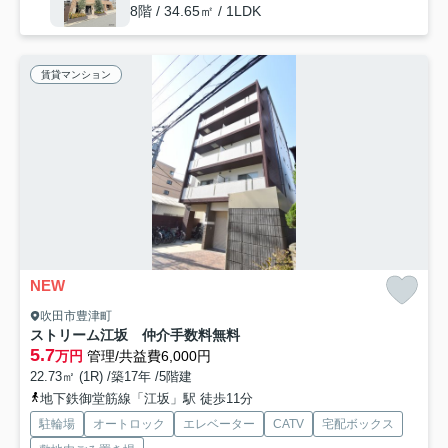
8階 / 34.65㎡ / 1LDK
賃貸マンション
NEW
吹田市豊津町
ストリーム江坂 仲介手数料無料
5.7
万円
管理/共益費6,000円
22.73㎡ (1R) /築17年 /5階建
地下鉄御堂筋線「江坂」駅 徒歩11分
駐輪場
オートロック
エレベーター
CATV
宅配ボックス