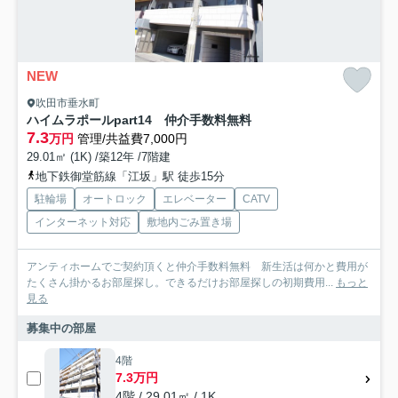
NEW
吹田市垂水町
ハイムラポールpart14 仲介手数料無料
7.3
万円
管理/共益費7,000円
29.01㎡ (1K) /築12年 /7階建
地下鉄御堂筋線「江坂」駅 徒歩15分
駐輪場
オートロック
エレベーター
CATV
インターネット対応
敷地内ごみ置き場
アンティホームでご契約頂くと仲介手数料無料 新生活は何かと費用が
たくさん掛かるお部屋探し。できるだけお部屋探しの初期費用...
もっと
見る
募集中の部屋
4階
7.3万円
4階 / 29.01㎡ / 1K