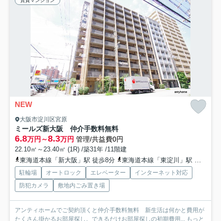
賃貸マンション
NEW
大阪市淀川区宮原
ミールズ新大阪 仲介手数料無料
6.8
8.3
万円～
万円
管理/共益費0円
22.10㎡～23.40㎡ (1R) /築31年 /11階建
東海道本線「新大阪」駅 徒歩8分
東海道本線「東淀川」駅 徒歩8分
駐輪場
オートロック
エレベーター
インターネット対応
防犯カメラ
敷地内ごみ置き場
アンティホームでご契約頂くと仲介手数料無料 新生活は何かと費用が
たくさん掛かるお部屋探し。できるだけお部屋探しの初期費用...
もっと