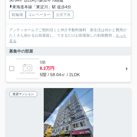
58.04㎡ (2LDK) /築52年 /8階建
東海道本線「東淀川」駅 徒歩4分
駐輪場
エレベーター
公共下水
アンティホームでご契約頂くと仲介手数料無料 新生活は何かと費用が
たくさん掛かるお部屋探し。できるだけお部屋探しの初期費用...
もっと
見る
募集中の部屋
5階
8.2万円
5階 / 58.04㎡ / 2LDK
賃貸マンション