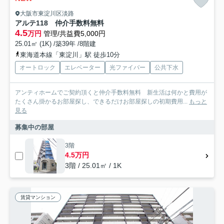
大阪市東淀川区淡路
アルテ118 仲介手数料無料
4.5
万円
管理/共益費5,000円
25.01㎡ (1K) /築39年 /8階建
東海道本線「東淀川」駅 徒歩10分
オートロック
エレベーター
光ファイバー
公共下水
アンティホームでご契約頂くと仲介手数料無料 新生活は何かと費用が
たくさん掛かるお部屋探し、できるだけお部屋探しの初期費用...
もっと
見る
募集中の部屋
3階
4.5万円
3階 / 25.01㎡ / 1K
賃貸マンション