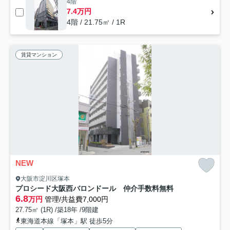
4階
7.4万円
4階 / 21.75㎡ / 1R
賃貸マンション
NEW
大阪市淀川区塚本
プロシード大阪西バロンドール 仲介手数料無料
6.8
万円
管理/共益費7,000円
27.75㎡ (1R) /築18年 /9階建
東海道本線「塚本」駅 徒歩5分