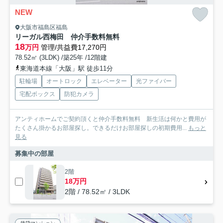
NEW
大阪市福島区福島
リーガル西梅田 仲介手数料無料
18
万円
管理/共益費17,270円
78.52㎡ (3LDK) /築25年 /12階建
東海道本線「大阪」駅 徒歩11分
駐輪場
オートロック
エレベーター
光ファイバー
宅配ボックス
防犯カメラ
アンティホームでご契約頂くと仲介手数料無料 新生活は何かと費用が
たくさん掛かるお部屋探し。できるだけお部屋探しの初期費用...
もっと
見る
募集中の部屋
2階
18万円
2階 / 78.52㎡ / 3LDK