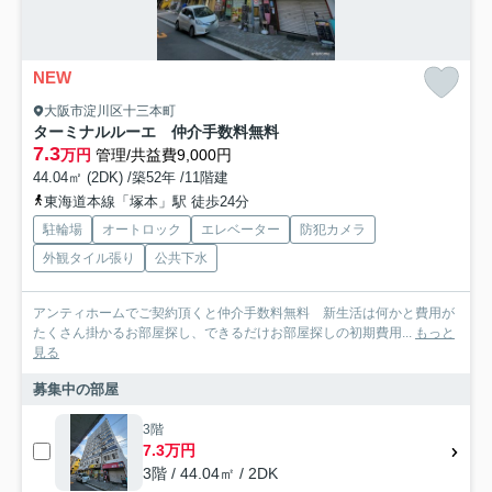
NEW
大阪市淀川区十三本町
ターミナルルーエ 仲介手数料無料
7.3
万円
管理/共益費9,000円
44.04㎡ (2DK) /築52年 /11階建
東海道本線「塚本」駅 徒歩24分
駐輪場
オートロック
エレベーター
防犯カメラ
外観タイル張り
公共下水
アンティホームでご契約頂くと仲介手数料無料 新生活は何かと費用が
たくさん掛かるお部屋探し、できるだけお部屋探しの初期費用...
もっと
見る
募集中の部屋
3階
7.3万円
3階 / 44.04㎡ / 2DK