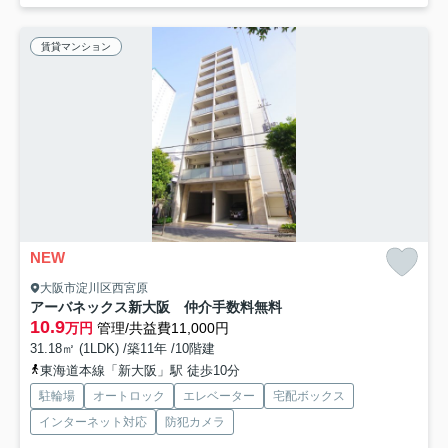
賃貸マンション
NEW
大阪市淀川区西宮原
アーバネックス新大阪 仲介手数料無料
10.9
万円
管理/共益費11,000円
31.18㎡ (1LDK) /築11年 /10階建
東海道本線「新大阪」駅 徒歩10分
駐輪場
オートロック
エレベーター
宅配ボックス
インターネット対応
防犯カメラ