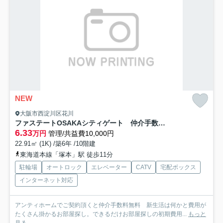
NEW
大阪市西淀川区花川
ファステートOSAKAシティゲート 仲介手数料無料
6.33
万円
管理/共益費10,000円
22.91㎡ (1K) /築6年 /10階建
東海道本線「塚本」駅 徒歩11分
駐輪場
オートロック
エレベーター
CATV
宅配ボックス
インターネット対応
アンティホームでご契約頂くと仲介手数料無料 新生活は何かと費用が
たくさん掛かるお部屋探し。できるだけお部屋探しの初期費用...
もっと
見る