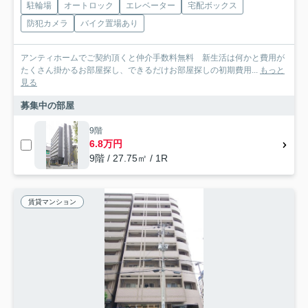
駐輪場
オートロック
エレベーター
宅配ボックス
防犯カメラ
バイク置場あり
アンティホームでご契約頂くと仲介手数料無料 新生活は何かと費用が
たくさん掛かるお部屋探し、できるだけお部屋探しの初期費用...
もっと
見る
募集中の部屋
9階
6.8万円
9階 / 27.75㎡ / 1R
賃貸マンション