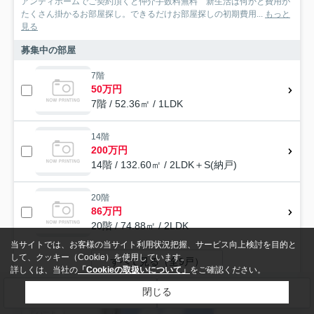
アンティホームでご契約頂くと仲介手数料無料 新生活は何かと費用が
たくさん掛かるお部屋探し。できるだけお部屋探しの初期費用...
もっと
見る
募集中の部屋
7階
50万円
7階 / 52.36㎡ / 1LDK
14階
200万円
14階 / 132.60㎡ / 2LDK＋S(納戸)
20階
86万円
20階 / 74.88㎡ / 2LDK
当サイトでは、お客様の当サイト利用状況把握、サービス向上検討を目的と
して、クッキー（Cookie）を使用しています。
すべて見る（全9戸）
詳しくは、当社の
「Cookieの取扱いについて」
をご確認ください。
閉じる
検索条件を変更
まとめてお問い合わせ
アパート