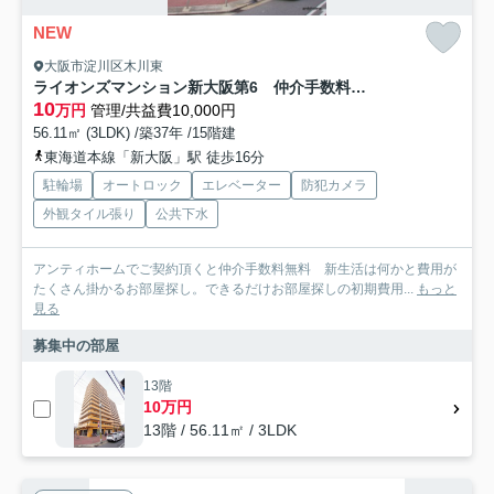
NEW
大阪市淀川区木川東
ライオンズマンション新大阪第6 仲介手数料無料
10
万円
管理/共益費10,000円
56.11㎡ (3LDK) /築37年 /15階建
東海道本線「新大阪」駅 徒歩16分
駐輪場
オートロック
エレベーター
防犯カメラ
外観タイル張り
公共下水
アンティホームでご契約頂くと仲介手数料無料 新生活は何かと費用が
たくさん掛かるお部屋探し。できるだけお部屋探しの初期費用...
もっと
見る
募集中の部屋
13階
10万円
13階 / 56.11㎡ / 3LDK