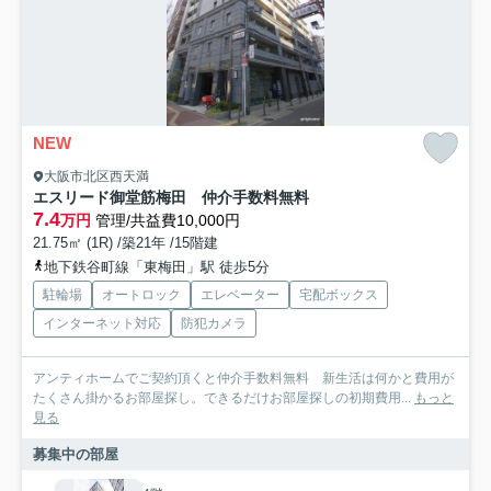
NEW
大阪市北区西天満
エスリード御堂筋梅田 仲介手数料無料
7.4
万円
管理/共益費10,000円
21.75㎡ (1R) /築21年 /15階建
地下鉄谷町線「東梅田」駅 徒歩5分
駐輪場
オートロック
エレベーター
宅配ボックス
インターネット対応
防犯カメラ
アンティホームでご契約頂くと仲介手数料無料 新生活は何かと費用が
たくさん掛かるお部屋探し。できるだけお部屋探しの初期費用...
もっと
見る
募集中の部屋