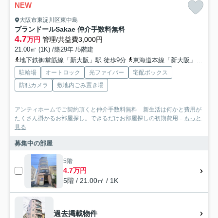
NEW
大阪市東淀川区東中島
プランドールSakae 仲介手数料無料
4.7
万円
管理/共益費3,000円
21.00㎡ (1K) /築29年 /5階建
地下鉄御堂筋線「新大阪」駅 徒歩9分
東海道本線「新大阪」駅 徒歩9分
駐輪場
オートロック
光ファイバー
宅配ボックス
防犯カメラ
敷地内ごみ置き場
アンティホームでご契約頂くと仲介手数料無料 新生活は何かと費用が
たくさん掛かるお部屋探し。できるだけお部屋探しの初期費用...
もっと
見る
募集中の部屋
5階
4.7万円
5階 / 21.00㎡ / 1K
過去掲載物件