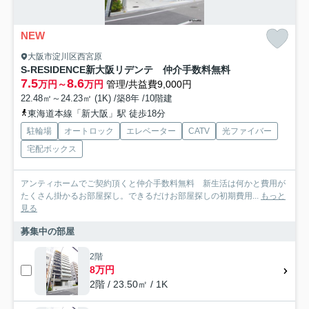
NEW
大阪市淀川区西宮原
S-RESIDENCE新大阪リデンテ 仲介手数料無料
7.5
8.6
万円～
万円
管理/共益費9,000円
22.48㎡～24.23㎡ (1K) /築8年 /10階建
東海道本線「新大阪」駅 徒歩18分
駐輪場
オートロック
エレベーター
CATV
光ファイバー
宅配ボックス
アンティホームでご契約頂くと仲介手数料無料 新生活は何かと費用が
たくさん掛かるお部屋探し。できるだけお部屋探しの初期費用...
もっと
見る
募集中の部屋
2階
8万円
2階 / 23.50㎡ / 1K