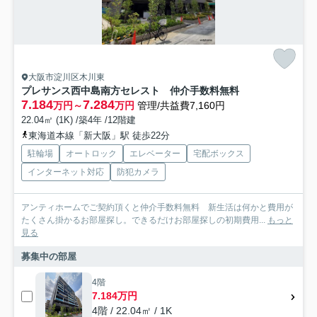
大阪市淀川区木川東
プレサンス西中島南方セレスト 仲介手数料無料
7.184
7.284
万円～
万円
管理/共益費7,160円
22.04㎡ (1K) /築4年 /12階建
東海道本線「新大阪」駅 徒歩22分
駐輪場
オートロック
エレベーター
宅配ボックス
インターネット対応
防犯カメラ
アンティホームでご契約頂くと仲介手数料無料 新生活は何かと費用が
たくさん掛かるお部屋探し。できるだけお部屋探しの初期費用...
もっと
見る
募集中の部屋
4階
7.184万円
4階 / 22.04㎡ / 1K