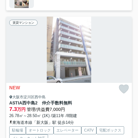
賃貸マンション
NEW
大阪市淀川区西中島
ASTIA西中島2 仲介手数料無料
7.3
万円
管理/共益費7,000円
26.78㎡～28.50㎡ (1K) /築11年 /8階建
東海道本線「新大阪」駅 徒歩14分
駐輪場
オートロック
エレベーター
CATV
宅配ボックス