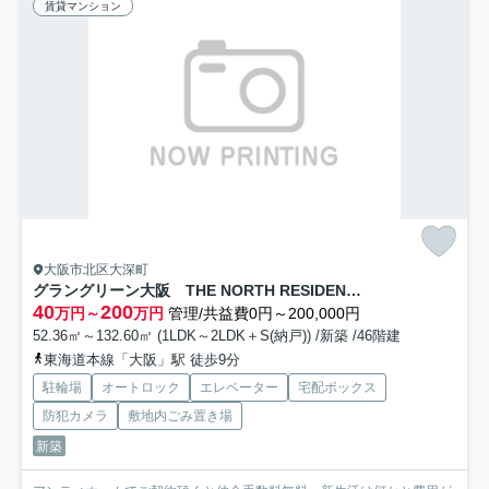
賃貸マンション
大阪市北区大深町
グラングリーン大阪 THE NORTH RESIDENCE 仲介手数料無料
40
200
万円～
万円
管理/共益費0円～200,000円
52.36㎡～132.60㎡ (1LDK～2LDK＋S(納戸)) /新築 /46階建
東海道本線「大阪」駅 徒歩9分
駐輪場
オートロック
エレベーター
宅配ボックス
防犯カメラ
敷地内ごみ置き場
新築