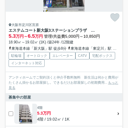
大阪市淀川区宮原
エステムコート新大阪3ステーションプラザ 仲介手数料無料
5.3
6.5
万円～
万円
管理/共益費5,000円～10,850円
18.90㎡～19.02㎡ (1K) /築24年 /12階建
東海道本線「新大阪」駅 徒歩8分
東海道本線「東淀川」駅 徒歩11分
駐輪場
オートロック
エレベーター
CATV
宅配ボックス
インターネット対応
アンティホームでご契約頂くと仲介手数料無料 新生活は何かと費用が
たくさん掛かるお部屋探し。できるだけお部屋探しの初期費用...
もっと
見る
募集中の部屋
4階
5.3万円
4階 / 19.02㎡ / 1K