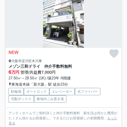
NEW
大阪市淀川区木川東
メゾン三和ドライ 仲介手数料無料
6
万円
管理/共益費7,000円
27.50㎡～28.50㎡ (1K) /築23年 /6階建
東海道本線「新大阪」駅 徒歩23分
駐輪場
オートロック
エレベーター
光ファイバー
宅配ボックス
敷地内ごみ置き場
アンティホームでご契約頂くと仲介手数料無料 新生活は何かと費用が
たくさん掛かるお部屋探し。できるだけお部屋探しの初期費用...
もっと
見る