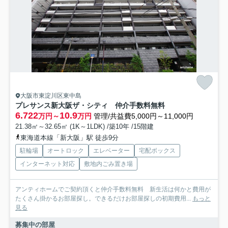
大阪市東淀川区東中島
プレサンス新大阪ザ・シティ 仲介手数料無料
6.722
10.9
万円～
万円
管理/共益費5,000円～11,000円
21.38㎡～32.65㎡ (1K～1LDK) /築10年 /15階建
東海道本線「新大阪」駅 徒歩9分
駐輪場
オートロック
エレベーター
宅配ボックス
インターネット対応
敷地内ごみ置き場
アンティホームでご契約頂くと仲介手数料無料 新生活は何かと費用が
たくさん掛かるお部屋探し。できるだけお部屋探しの初期費用...
もっと
見る
募集中の部屋