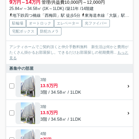
9
14
万円～
万円
管理/共益費10,000円～12,000円
25.84㎡～34.58㎡ (1K～1LDK) /築11年 /14階建
地下鉄四つ橋線「西梅田」駅 徒歩5分
東海道本線「大阪」駅 徒歩8分
駐輪場
オートロック
エレベーター
光ファイバー
宅配ボックス
防犯カメラ
アンティホームでご契約頂くと仲介手数料無料 新生活は何かと費用が
たくさん掛かるお部屋探し。できるだけお部屋探しの初期費用...
もっと
見る
募集中の部屋
3階
13.5万円
3階 / 34.58㎡ / 1LDK
3階
13.5万円
3階 / 34.58㎡ / 1LDK
4階