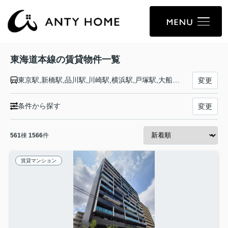
東海道本線の賃貸物件一覧
東京駅,新橋駅,品川駅,川崎駅,横浜駅,戸塚駅,大船駅,藤沢駅,辻堂駅,茅ケ崎駅,平塚駅,大磯駅,二宮駅,国府津駅,鴨宮駅,小田原駅,早川駅,根府川駅,真鶴駅,湯河原駅,熱海駅,函南駅,三島駅,沼津駅,片浜駅,原駅,東田子の浦駅,吉原駅,富士駅,富士川駅,新蒲原駅,蒲原駅,由比駅,興津駅,清水駅,草薙駅,東静岡駅,静岡駅,安倍川駅,用宗駅,焼津駅,西焼津駅,藤枝駅,六合駅,島田駅,金谷駅,菊川駅,掛川駅,愛野駅,袋井駅,御厨駅,磐田駅,豊田町駅,天竜川駅,浜松駅,高塚駅,舞阪駅,弁天島駅,新居町駅,鷲津駅,新所原駅,二川駅,豊橋駅,西小坂井駅,愛知御津駅,三河大塚駅,三河三谷駅,蒲郡駅,三河塩津駅,三ケ根駅,幸田駅,相見駅,岡崎駅,西岡崎駅,安城駅,三河安城駅,東刈谷駅,野田新町駅,刈谷駅,逢妻駅,大府駅,共和駅,南大高駅,大高駅,笠寺駅,熱田駅,金山駅,尾頭橋駅,名古屋駅,枇杷島駅,清洲駅,稲沢駅,尾張一宮駅,木曽川駅,岐阜駅,西岐阜駅,穂積駅,大垣駅,荒尾駅,美濃赤坂駅,垂井駅,関ケ原駅,柏原駅,近江長岡駅,醒ケ井駅,米原駅,彦根駅,南彦根駅,河瀬駅,稲枝駅,能登川駅,安土駅,近江八幡駅,篠原駅,野洲駅,守山駅,栗東駅,草津駅,南草津駅,瀬田駅,石山駅,膳所駅,大津駅,山科駅,京都駅,西大路駅,桂川駅,向日町駅,長岡京駅,山崎駅,島本駅,高槻駅,摂津富田駅,ＪＲ総持寺駅,茨木駅,千里丘駅,岸辺駅,吹田駅,東淀川駅,新大阪駅,大阪駅,塚本駅,尼崎駅,立花駅,甲子園口駅,西宮駅,さくら夙川駅,芦屋駅,甲南山手駅,摂津本山駅,住吉駅,六甲道駅,摩耶駅,灘駅,三ノ宮駅,元町駅,神戸駅
変更
条件から探す
変更
561
棟
1566
件
賃貸マンション