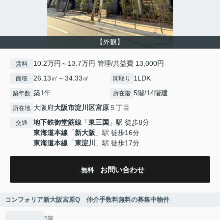
【外観】
10.2万円～13.7万円 管理/共益費 13,000円
賃料
26.13㎡～34.33㎡
1LDK
面積
間取り
築1年
5階/14階建
築年数
所在階
大阪府
大阪市淀川区
宮原
５丁目
所在地
地下鉄御堂筋線
「
東三国
」駅 徒歩8分
交通
東海道本線
「
新大阪
」駅 徒歩16分
東海道本線
「
東淀川
」駅 徒歩17分
お問い合わせ
無料
コンフォリア新大阪宮原Q 仲介手数料無料の募集中物件
5階