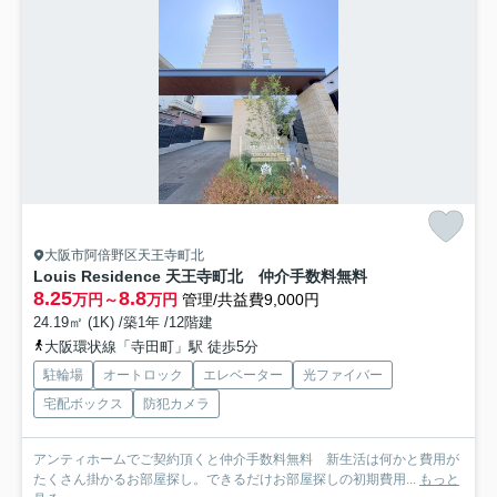
大阪市阿倍野区天王寺町北
Louis Residence 天王寺町北 仲介手数料無料
8.25
8.8
万円～
万円
管理/共益費9,000円
24.19㎡ (1K) /築1年 /12階建
大阪環状線「寺田町」駅 徒歩5分
駐輪場
オートロック
エレベーター
光ファイバー
宅配ボックス
防犯カメラ
アンティホームでご契約頂くと仲介手数料無料 新生活は何かと費用が
たくさん掛かるお部屋探し。できるだけお部屋探しの初期費用...
もっと