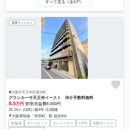
すべて見る（全4戸）
賃貸マンション
大阪市天王寺区国分町
グランカーサ天王寺イースト 仲介手数料無料
8.5
万円
管理/共益費8,000円
26.24㎡ (1DK) /築4年 /11階建
大阪環状線「寺田町」駅 徒歩8分
駐輪場
オートロック
エレベーター
CATV
宅配ボックス