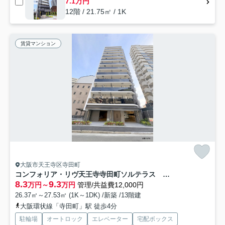
7.1万円
12階 / 21.75㎡ / 1K
賃貸マンション
大阪市天王寺区寺田町
コンフォリア・リヴ天王寺寺田町ソルテラス 仲介手数料無料
8.3
9.3
万円～
万円
管理/共益費12,000円
26.37㎡～27.53㎡ (1K～1DK) /新築 /13階建
大阪環状線「寺田町」駅 徒歩4分
駐輪場
オートロック
エレベーター
宅配ボックス