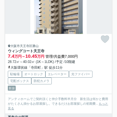
大阪市天王寺区勝山
ウィングコート天王寺
7.4
10.45
万円～
万円
管理/共益費7,000円
28.72㎡～40.02㎡ (1K～1LDK) /予定 /10階建
大阪環状線「寺田町」駅 徒歩11分
駐輪場
オートロック
エレベーター
光ファイバー
宅配ボックス
防犯カメラ
新築
アンティホームでご契約頂くと仲介手数料半月分 新生活は何かと費用
がたくさん掛かるお部屋探し。できるだけお部屋探しの初期費...
もっと
見る