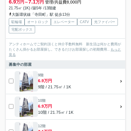
6.9
7.1
万円～
万円
管理/共益費8,000円
21.75㎡ (1K) /築5年 /13階建
大阪環状線「寺田町」駅 徒歩13分
駐輪場
オートロック
エレベーター
CATV
光ファイバー
宅配ボックス
アンティホームでご契約頂くと仲介手数料無料 新生活は何かと費用が
たくさん掛かるお部屋探し。できるだけお部屋探しの初期費用...
もっと
見る
募集中の部屋
9階
6.9万円
9階 / 21.75㎡ / 1K
10階
6.9万円
10階 / 21.75㎡ / 1K
12階