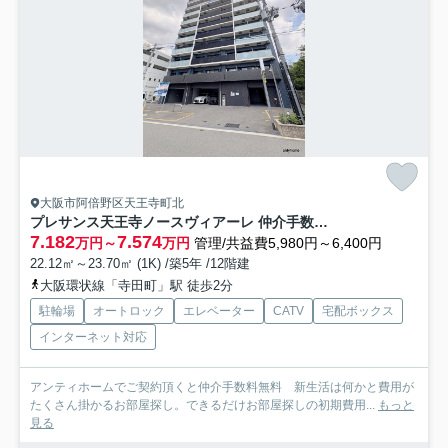
大阪市阿倍野区天王寺町北
プレサンス天王寺ノースヴィアーレ 仲介手数料無料
7.182
7.574
万円～
万円
管理/共益費5,980円～6,400円
22.12㎡～23.70㎡ (1K) /築5年 /12階建
大阪環状線「寺田町」駅 徒歩2分
駐輪場
オートロック
エレベーター
CATV
宅配ボックス
インターネット対応
アンティホームでご契約頂くと仲介手数料無料 新生活は何かと費用が
たくさん掛かるお部屋探し。できるだけお部屋探しの初期費用...
もっと
見る