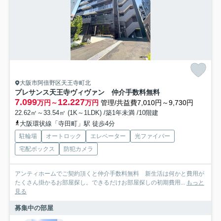
大阪市阿倍野区天王寺町北
プレサンス天王寺ヴィヴァン 仲介手数料無料
7.099
12.227
万円～
万円
管理/共益費7,010円～9,730円
22.62㎡～33.54㎡ (1K～1LDK) /築1年未満 /10階建
大阪環状線「寺田町」駅 徒歩4分
駐輪場
オートロック
エレベーター
光ファイバー
宅配ボックス
防犯カメラ
アンティホームでご契約頂くと仲介手数料無料 新生活は何かと費用が
たくさん掛かるお部屋探し。できるだけお部屋探しの初期費用...
もっと
見る
募集中の部屋