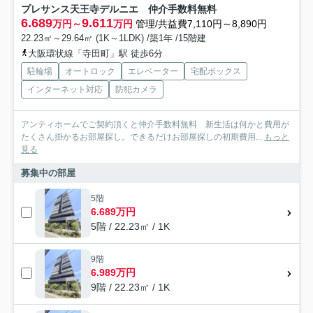
プレサンス天王寺デルニエ 仲介手数料無料
6.689
9.611
万円～
万円
管理/共益費7,110円～8,890円
22.23㎡～29.64㎡ (1K～1LDK) /築1年 /15階建
大阪環状線「寺田町」駅 徒歩6分
駐輪場
オートロック
エレベーター
宅配ボックス
インターネット対応
防犯カメラ
アンティホームでご契約頂くと仲介手数料無料 新生活は何かと費用が
たくさん掛かるお部屋探し。できるだけお部屋探しの初期費用...
もっと
見る
募集中の部屋
5階
6.689万円
5階 / 22.23㎡ / 1K
9階
6.989万円
9階 / 22.23㎡ / 1K