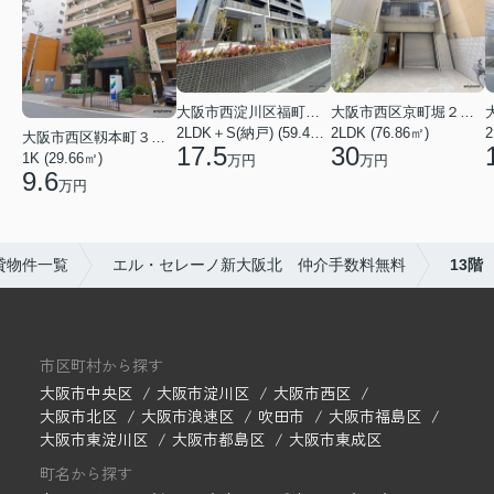
大阪市西淀川区福町２丁目
大阪市西区京町堀２丁目
2LDK＋S(納戸) (59.48㎡)
2LDK (76.86㎡)
2
大阪市西区靱本町３丁目
17.5
30
1K (29.66㎡)
万円
万円
9.6
万円
貸物件一覧
エル・セレーノ新大阪北 仲介手数料無料
13階
市区町村から探す
大阪市中央区
大阪市淀川区
大阪市西区
大阪市北区
大阪市浪速区
吹田市
大阪市福島区
大阪市東淀川区
大阪市都島区
大阪市東成区
町名から探す