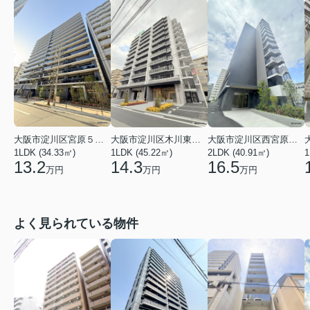
大阪市淀川区木川東４丁目
大阪市淀川区宮原５丁目
大阪市淀川区西宮原２丁目
1LDK (45.22㎡)
1LDK (34.33㎡)
2LDK (40.91㎡)
1
14.3
13.2
16.5
万円
万円
万円
よく見られている物件