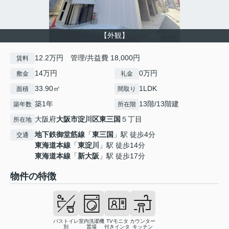
【外観】
12.2万円 管理/共益費 18,000円
賃料
14万円
0万円
敷金
礼金
33.90㎡
1LDK
面積
間取り
築1年
13階/13階建
築年数
所在階
大阪府
大阪市淀川区
東三国
５丁目
所在地
地下鉄御堂筋線
「
東三国
」駅 徒歩4分
交通
東海道本線
「
東淀川
」駅 徒歩14分
東海道本線
「
新大阪
」駅 徒歩17分
物件の特徴
バストイレ
室内洗濯機
TVモニタ
カウンター
別
置場
付きインタ
キッチン