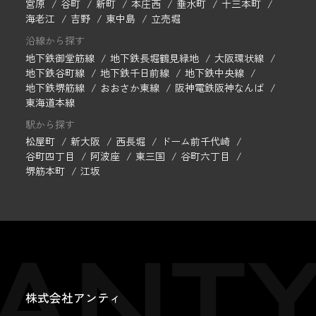
宮原
谷町
新町
本庄西
垂水町
十三本町
海老江
吉野
東中島
立売堀
沿線から探す
地下鉄御堂筋線
地下鉄長堀鶴見緑地
大阪環状線
地下鉄谷町線
地下鉄千日前線
地下鉄中央線
地下鉄堺筋線
おおさか東線
阪神電鉄阪神なんば
東海道本線
駅から探す
松屋町
新大阪
西長堀
ドーム前千代崎
谷町四丁目
阿波座
東三国
谷町六丁目
堺筋本町
江坂
株式会社アンティ