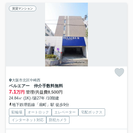
賃貸マンション
大阪市北区中崎西
ベルエアー 仲介手数料無料
7.1
万円
管理/共益費8,500円
24.84㎡ (1K) /築27年 /10階建
地下鉄堺筋線「扇町」駅 徒歩9分
駐輪場
オートロック
エレベーター
宅配ボックス
インターネット対応
防犯カメラ