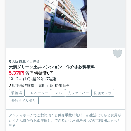
大阪市北区天満橋
天満グリーン土井マンション 仲介手数料無料
5.3
万円
管理/共益費0円
19.12㎡ (1K) /築29年 /7階建
地下鉄堺筋線「扇町」駅 徒歩15分
駐輪場
エレベーター
CATV
光ファイバー
防犯カメラ
外観タイル張り
アンティホームでご契約頂くと仲介手数料無料 新生活は何かと費用が
たくさん掛かるお部屋探し。できるだけお部屋探しの初期費用...
もっと
見る