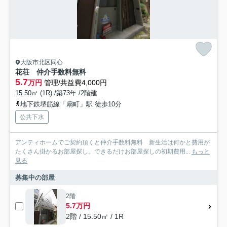
大阪市北区同心
花荘 仲介手数料無料
5.7
万円
管理/共益費4,000円
15.50㎡ (1R) /築73年 /2階建
地下鉄堺筋線「扇町」駅 徒歩10分
公共下水
アンティホームでご契約頂くと仲介手数料無料 新生活は何かと費用が
たくさん掛かるお部屋探し。できるだけお部屋探しの初期費用...
もっと
見る
募集中の部屋
2階
5.7万円
2階 / 15.50㎡ / 1R