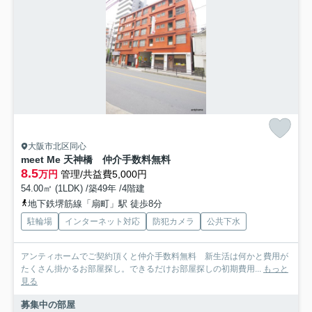
大阪市北区同心
meet Me 天神橋 仲介手数料無料
8.5
万円
管理/共益費5,000円
54.00㎡ (1LDK) /築49年 /4階建
地下鉄堺筋線「扇町」駅 徒歩8分
駐輪場
インターネット対応
防犯カメラ
公共下水
アンティホームでご契約頂くと仲介手数料無料 新生活は何かと費用が
たくさん掛かるお部屋探し。できるだけお部屋探しの初期費用...
もっと
見る
募集中の部屋