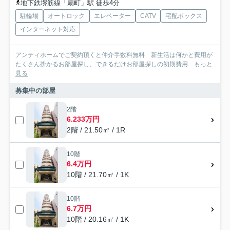
地下鉄堺筋線「扇町」駅 徒歩4分
駐輪場
オートロック
エレベーター
CATV
宅配ボックス
インターネット対応
アンティホームでご契約頂くと仲介手数料無料 新生活は何かと費用が
たくさん掛かるお部屋探し、できるだけお部屋探しの初期費用...
もっと
見る
募集中の部屋
2階
6.233万円
2階 / 21.50㎡ / 1R
10階
6.4万円
10階 / 21.70㎡ / 1K
10階
6.7万円
10階 / 20.16㎡ / 1K