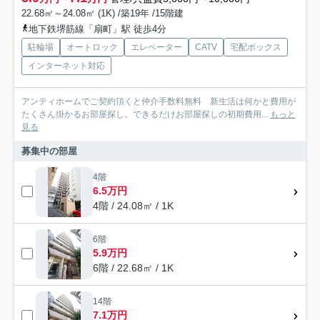
22.68㎡～24.08㎡ (1K) /築19年 /15階建
地下鉄堺筋線「扇町」駅 徒歩4分
駐輪場
オートロック
エレベーター
CATV
宅配ボックス
インターネット対応
アンティホームでご契約頂くと仲介手数料無料 新生活は何かと費用が
たくさん掛かるお部屋探し。できるだけお部屋探しの初期費用...
もっと
見る
募集中の部屋
4階
6.5万円
4階 / 24.08㎡ / 1K
6階
5.9万円
6階 / 22.68㎡ / 1K
14階
7.1万円