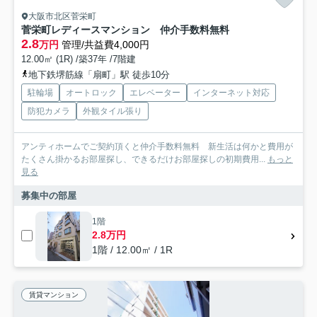
大阪市北区菅栄町
菅栄町レディースマンション 仲介手数料無料
2.8
万円
管理/共益費4,000円
12.00㎡ (1R) /築37年 /7階建
地下鉄堺筋線「扇町」駅 徒歩10分
駐輪場
オートロック
エレベーター
インターネット対応
防犯カメラ
外観タイル張り
アンティホームでご契約頂くと仲介手数料無料 新生活は何かと費用が
たくさん掛かるお部屋探し、できるだけお部屋探しの初期費用...
もっと
見る
募集中の部屋
1階
2.8万円
1階 / 12.00㎡ / 1R
賃貸マンション