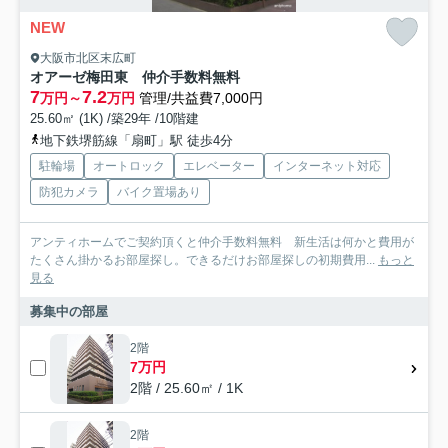
NEW
大阪市北区末広町
オアーゼ梅田東 仲介手数料無料
7
7.2
万円～
万円
管理/共益費7,000円
25.60㎡ (1K) /築29年 /10階建
地下鉄堺筋線「扇町」駅 徒歩4分
駐輪場
オートロック
エレベーター
インターネット対応
防犯カメラ
バイク置場あり
アンティホームでご契約頂くと仲介手数料無料 新生活は何かと費用が
たくさん掛かるお部屋探し。できるだけお部屋探しの初期費用...
もっと
見る
募集中の部屋
2階
7万円
2階 / 25.60㎡ / 1K
2階