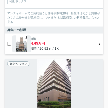
宅配ボックス
アンティホームでご契約頂くと仲介手数料無料 新生活は何かと費用が
たくさん掛かるお部屋探し。できるだけお部屋探しの初期費用...
もっと
見る
募集中の部屋
5階
6.65万円
5階 / 20.52㎡ / 1K
賃貸マンション