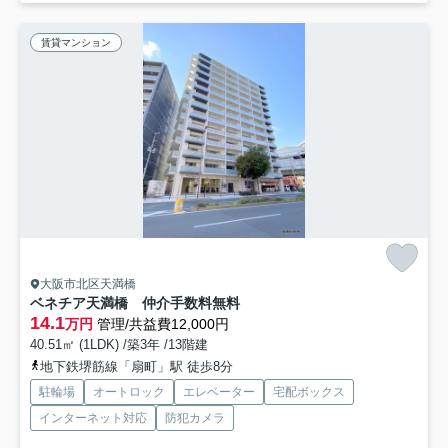
賃貸マンション
大阪市北区天満橋
ベネチア天満橋 仲介手数料無料
14.1
万円
管理/共益費12,000円
40.51㎡ (1LDK) /築3年 /13階建
地下鉄堺筋線「扇町」駅 徒歩8分
駐輪場
オートロック
エレベーター
宅配ボックス
インターネット対応
防犯カメラ