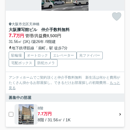
大阪市北区天神橋
大阪謄写館ビル 仲介手数料無料
7.7
万円
管理/共益費8,500円
31.56㎡ (1K) /築26年 /9階建
地下鉄堺筋線「扇町」駅 徒歩7分
駐輪場
オートロック
エレベーター
光ファイバー
宅配ボックス
防犯カメラ
アンティホームでご契約頂くと仲介手数料無料 新生活は何かと費用が
たくさん掛かるお部屋探し。できるだけお部屋探しの初期費用...
もっと
見る
募集中の部屋
8階
7.7万円
8階 / 31.56㎡ / 1K