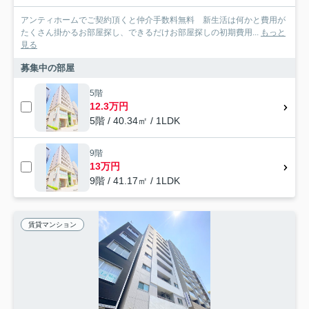
アンティホームでご契約頂くと仲介手数料無料 新生活は何かと費用が
たくさん掛かるお部屋探し、できるだけお部屋探しの初期費用...
もっと
見る
募集中の部屋
5階
12.3万円
5階 / 40.34㎡ / 1LDK
9階
13万円
9階 / 41.17㎡ / 1LDK
賃貸マンション