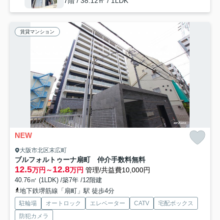
7階 / 38.12㎡ / 1LDK
賃貸マンション
NEW
大阪市北区末広町
ブルフォルトゥーナ扇町 仲介手数料無料
12.5
12.8
万円～
万円
管理/共益費10,000円
40.76㎡ (1LDK) /築7年 /12階建
地下鉄堺筋線「扇町」駅 徒歩4分
駐輪場
オートロック
エレベーター
CATV
宅配ボックス
防犯カメラ