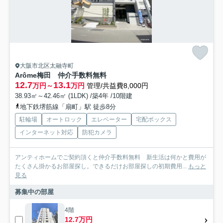
大阪市北区太融寺町
Arôme梅田 仲介手数料無料
12.7
13.1
万円～
万円
管理/共益費8,000円
38.93㎡～42.46㎡ (1LDK) /築4年 /10階建
地下鉄堺筋線「扇町」駅 徒歩8分
駐輪場
オートロック
エレベーター
宅配ボックス
インターネット対応
防犯カメラ
アンティホームでご契約頂くと仲介手数料無料 新生活は何かと費用が
たくさん掛かるお部屋探し。できるだけお部屋探しの初期費用...
もっと
見る
募集中の部屋
4階
12.7万円