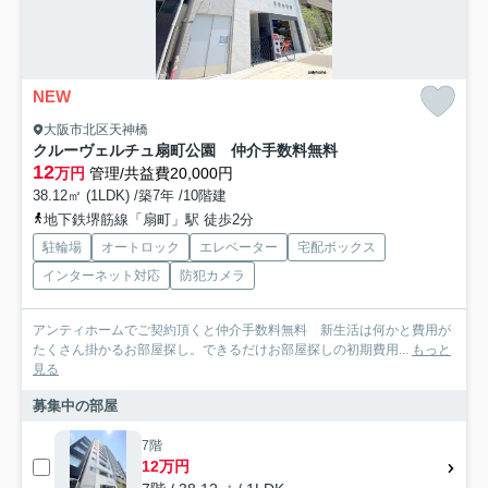
NEW
大阪市北区天神橋
クルーヴェルチュ扇町公園 仲介手数料無料
12
万円
管理/共益費20,000円
38.12㎡ (1LDK) /築7年 /10階建
地下鉄堺筋線「扇町」駅 徒歩2分
駐輪場
オートロック
エレベーター
宅配ボックス
インターネット対応
防犯カメラ
アンティホームでご契約頂くと仲介手数料無料 新生活は何かと費用が
たくさん掛かるお部屋探し。できるだけお部屋探しの初期費用...
もっと
見る
募集中の部屋
7階
12万円