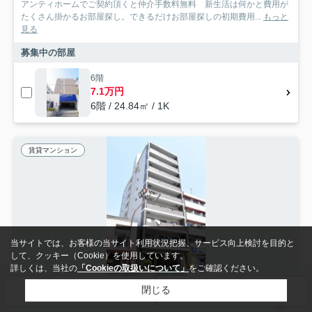
アンティホームでご契約頂くと仲介手数料無料 新生活は何かと費用が
たくさん掛かるお部屋探し。できるだけお部屋探しの初期費用...
もっと
見る
募集中の部屋
6階
7.1万円
6階 / 24.84㎡ / 1K
賃貸マンション
当サイトでは、お客様の当サイト利用状況把握、サービス向上検討を目的と
して、クッキー（Cookie）を使用しています。
詳しくは、当社の
「Cookieの取扱いについて」
をご確認ください。
閉じる
検索条件を変更
まとめてお問い合わせ