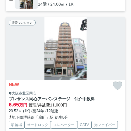
14階 / 24.08㎡ / 1K
賃貸マンション
NEW
大阪市北区同心
プレサンス同心アーバンステージ 仲介手数料無料
6.65
万円
管理/共益費11,000円
20.52㎡ (1K) /築24年 /12階建
地下鉄堺筋線「扇町」駅 徒歩8分
駐輪場
オートロック
エレベーター
CATV
光ファイバー