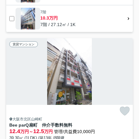
7階
10.3万円
7階 / 27.12㎡ / 1K
賃貸マンション
大阪市北区山崎町
Bee parQ扇町 仲介手数料無料
12.4
12.5
万円～
万円
管理/共益費10,000円
39.30㎡ (1LDK) /築13年 /8階建