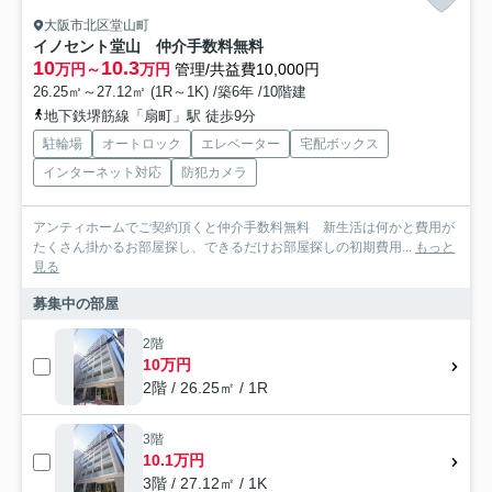
大阪市北区堂山町
イノセント堂山 仲介手数料無料
10
10.3
万円～
万円
管理/共益費10,000円
26.25㎡～27.12㎡ (1R～1K) /築6年 /10階建
地下鉄堺筋線「扇町」駅 徒歩9分
駐輪場
オートロック
エレベーター
宅配ボックス
インターネット対応
防犯カメラ
アンティホームでご契約頂くと仲介手数料無料 新生活は何かと費用が
たくさん掛かるお部屋探し、できるだけお部屋探しの初期費用...
もっと
見る
募集中の部屋
2階
10万円
2階 / 26.25㎡ / 1R
3階
10.1万円
3階 / 27.12㎡ / 1K