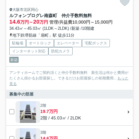
大阪市北区同心
ルフォンプログレ南森町 仲介手数料無料
14.6
20
万円～
万円
管理/共益費10,000円～15,000円
34.43㎡～45.03㎡ (1LDK～2LDK) /新築 /10階建
地下鉄堺筋線「扇町」駅 徒歩11分
駐輪場
オートロック
エレベーター
宅配ボックス
インターネット対応
防犯カメラ
新築
アンティホームでご契約頂くと仲介手数料無料 新生活は何かと費用が
たくさん掛かるお部屋探し。できるだけお部屋探しの初期費用...
もっと
見る
募集中の部屋
2階
19.7万円
2階 / 45.03㎡ / 2LDK
3階
14.6万円