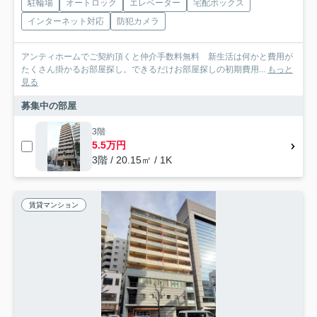
駐輪場
オートロック
エレベーター
宅配ボックス
インターネット対応
防犯カメラ
アンティホームでご契約頂くと仲介手数料無料 新生活は何かと費用が
たくさん掛かるお部屋探し。できるだけお部屋探しの初期費用...
もっと
見る
募集中の部屋
3階
5.5万円
3階 / 20.15㎡ / 1K
賃貸マンション