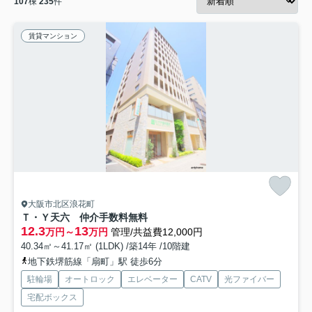
107
棟
235
件
賃貸マンション
大阪市北区浪花町
Ｔ・Ｙ天六 仲介手数料無料
12.3
13
万円～
万円
管理/共益費12,000円
40.34㎡～41.17㎡ (1LDK) /築14年 /10階建
地下鉄堺筋線「扇町」駅 徒歩6分
駐輪場
オートロック
エレベーター
CATV
光ファイバー
宅配ボックス