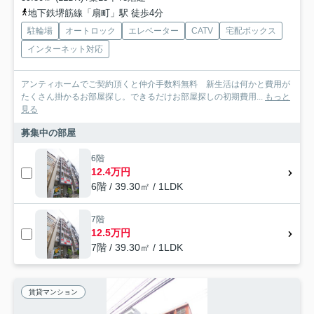
地下鉄堺筋線「扇町」駅 徒歩4分
駐輪場
オートロック
エレベーター
CATV
宅配ボックス
インターネット対応
アンティホームでご契約頂くと仲介手数料無料 新生活は何かと費用が
たくさん掛かるお部屋探し。できるだけお部屋探しの初期費用...
もっと
見る
募集中の部屋
6階
12.4万円
6階 / 39.30㎡ / 1LDK
7階
12.5万円
7階 / 39.30㎡ / 1LDK
賃貸マンション