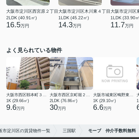
大阪市淀川区木川東４丁目
大阪市淀川区西宮原２丁目
大阪市淀川区
1LDK (45.22㎡)
2LDK (40.91㎡)
1LDK (33.90㎡
14.3
16.5
11.7
万円
万円
万円
よく見られている物件
大阪市西区靱本町３丁目
大阪市西区京町堀２丁目
大阪市城東区鴫野東３丁目
1K (29.66㎡)
2LDK (76.86㎡)
1K (29.10㎡)
1
9.6
30
6.6
万円
万円
万円
阪市淀川区の賃貸物件一覧
三国駅
モーブ 仲介手数料無料