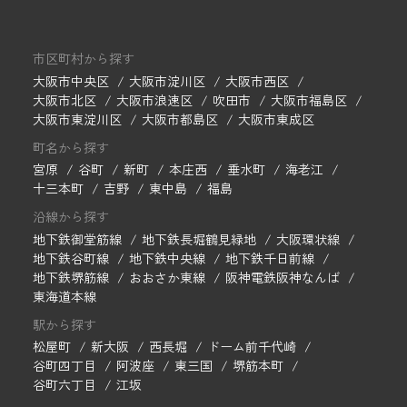
市区町村から探す
大阪市中央区
大阪市淀川区
大阪市西区
大阪市北区
大阪市浪速区
吹田市
大阪市福島区
大阪市東淀川区
大阪市都島区
大阪市東成区
町名から探す
宮原
谷町
新町
本庄西
垂水町
海老江
十三本町
吉野
東中島
福島
沿線から探す
地下鉄御堂筋線
地下鉄長堀鶴見緑地
大阪環状線
地下鉄谷町線
地下鉄中央線
地下鉄千日前線
地下鉄堺筋線
おおさか東線
阪神電鉄阪神なんば
東海道本線
駅から探す
松屋町
新大阪
西長堀
ドーム前千代崎
谷町四丁目
阿波座
東三国
堺筋本町
谷町六丁目
江坂