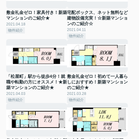
敷金礼金ゼロ！家具付き！新築
宅配ボックス、ネット無料など
マンションのご紹介★
建物設備充実！☆新築マンショ
ンのご紹介☆
2021.04.18
2021.04.11
物件紹介
物件紹介
「松屋町」駅から徒歩4分！就
敷金礼金ゼロ！初めて一人暮ら
職や転勤の方にオススメ！★新
しにおすすめ！新築マンション
築マンションのご紹介★
のご紹介★
2021.04.03
2021.03.28
物件紹介
物件紹介