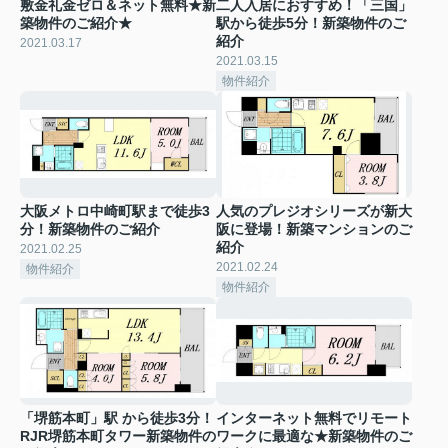
敷金礼金ゼロ＆ネット無料★新
二人入居におすすめ！「三国」
築物件のご紹介★
駅から徒歩5分！新築物件のご
紹介
2021.03.17
2021.03.15
物件紹介
大阪メトロ中崎町駅まで徒歩3
人気のプレジオシリーズが新大
分！新築物件のご紹介
阪に登場！新築マンションのご
紹介
2021.02.25
2021.02.24
物件紹介
物件紹介
「堺筋本町」駅 から徒歩3分！
インターネット無料でリモート
RJR堺筋本町タワー新築物件の
ワークに最適な★新築物件のご