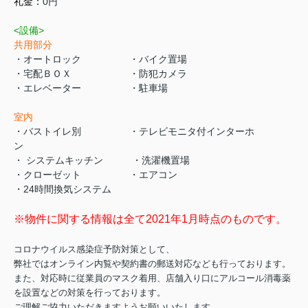
礼金：
0円
<設備>
共用部分
・オートロック ・バイク置場
・宅配ＢＯＸ ・防犯カメラ
・エレベーター ・駐車場
室内
・バストイレ別 ・テレビモニタ付インターホ
ン
・ システムキッチン ・洗濯機置場
・クローゼット ・エアコン
・24時間換気システム
※物件に関する情報は全て2021年1月時点のものです。
コロナウイルス感染症予防対策として、
弊社ではオンライン内覧や契約書の郵送対応なども行っております。
また、対応時に従業員のマスク着用、店舗入り口にアルコール消毒薬
を設置などの対策を行っております。
ご理解ご協力いただきますようお願いいたします。