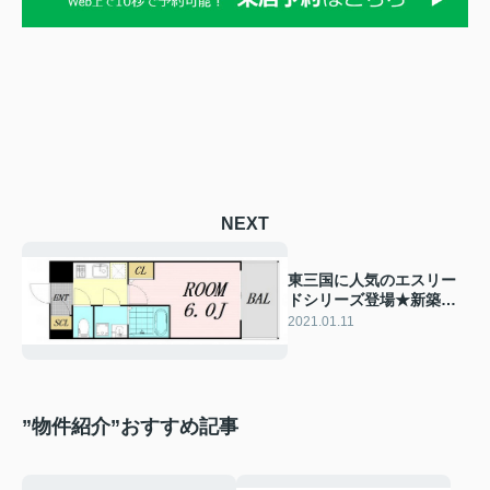
NEXT
東三国に人気のエスリー
ドシリーズ登場★新築物
件のご紹介★
2021.01.11
”物件紹介”おすすめ記事