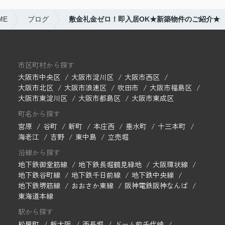
ME
ブログ
敷金礼金ゼロ！即入居OK★新築物件のご紹介★
市区町村から探す
大阪市中央区
大阪市淀川区
大阪市西区
大阪市北区
大阪市浪速区
吹田市
大阪市福島区
大阪市東淀川区
大阪市都島区
大阪市東成区
町名から探す
宮原
谷町
新町
本庄西
垂水町
十三本町
海老江
吉野
東中島
立売堀
沿線から探す
地下鉄御堂筋線
地下鉄長堀鶴見緑地
大阪環状線
地下鉄谷町線
地下鉄千日前線
地下鉄中央線
地下鉄堺筋線
おおさか東線
阪神電鉄阪神なんば
東海道本線
駅から探す
松屋町
新大阪
西長堀
ドーム前千代崎