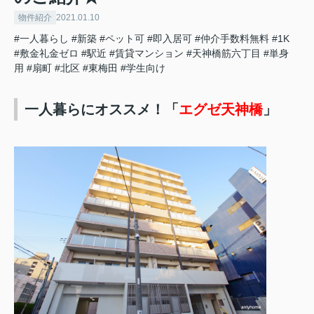
物件紹介
2021.01.10
#一人暮らし
#新築
#ペット可
#即入居可
#仲介手数料無料
#1K
#敷金礼金ゼロ
#駅近
#賃貸マンション
#天神橋筋六丁目
#単身
用
#扇町
#北区
#東梅田
#学生向け
一人暮らにオススメ！「
エグゼ天神橋
」