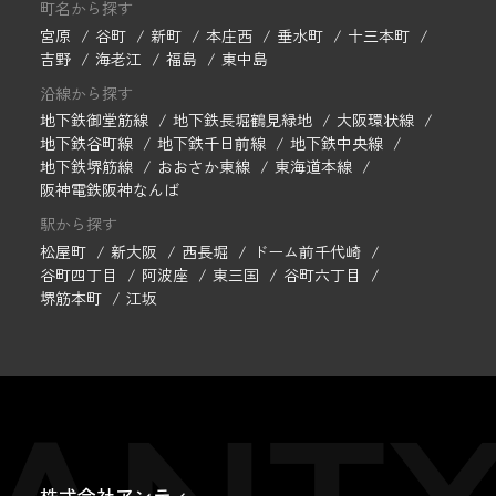
町名から探す
宮原
谷町
新町
本庄西
垂水町
十三本町
吉野
海老江
福島
東中島
沿線から探す
地下鉄御堂筋線
地下鉄長堀鶴見緑地
大阪環状線
地下鉄谷町線
地下鉄千日前線
地下鉄中央線
地下鉄堺筋線
おおさか東線
東海道本線
阪神電鉄阪神なんば
駅から探す
松屋町
新大阪
西長堀
ドーム前千代崎
谷町四丁目
阿波座
東三国
谷町六丁目
堺筋本町
江坂