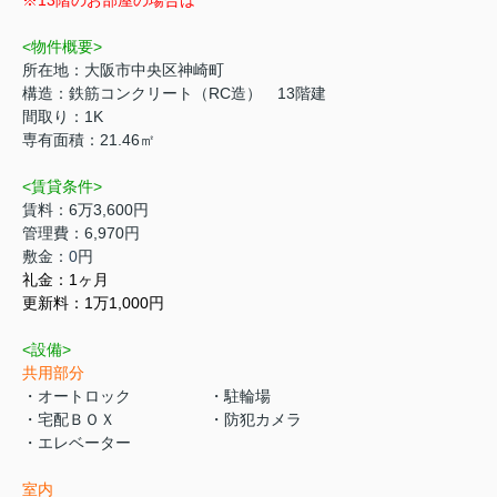
<物件概要>
所在地：大阪市中央区神崎町
構造：鉄筋コンクリート（RC造） 13階建
間取り：1K
専有面積：21.46㎡
<賃貸条件>
賃料：6万3,600円
管理費：6,970円
敷金：
0
円
礼金：1
ヶ月
更新料：1万1,000円
<設備>
共用部分
・オートロック ・駐輪場
・宅配ＢＯＸ ・防犯カメラ
・エレベーター
室内