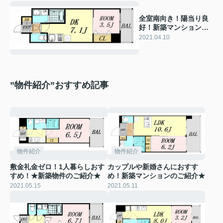
全室南向き！陽当り良
好！新築マンションの
ご紹介★
2021.04.10
”物件紹介”おすすめ記事
物件紹介
物件紹介
敷金礼金ゼロ！1人暮らしおす
カップルや新婚さんにおすす
すめ！★新築物件のご紹介★
め！新築マンションのご紹介★
2021.05.15
2021.05.11