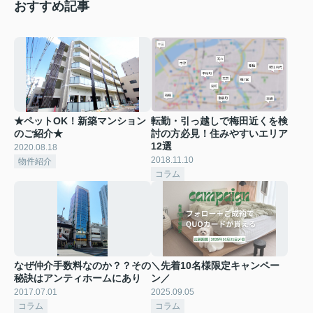
おすすめ記事
★ペットOK！新築マンション
転勤・引っ越しで梅田近くを検
のご紹介★
討の方必見！住みやすいエリア
12選
2020.08.18
2018.11.10
物件紹介
コラム
なぜ仲介手数料なのか？？その
＼先着10名様限定キャンペー
秘訣はアンティホームにあり
ン／
2017.07.01
2025.09.05
コラム
コラム