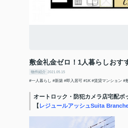
敷金礼金ゼロ！1人暮らしおす
物件紹介
2021.05.15
#一人暮らし
#新築
#即入居可
#1K
#賃貸マンション
#
オートロック・防犯カメラ店宅配ボ
【
レジュールアッシュSuita Branch