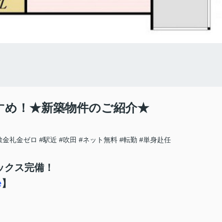
すめ！★新築物件のご紹介★
敷金礼金ゼロ
#駅近
#吹田
#ネット無料
#転勤
#単身赴任
ックス完備！
e
】