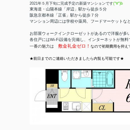
2021年５月下旬に完成予定の新築マンションです
(°∀°)b
東海道・山陽本線「岸辺」駅から徒歩５分
阪急京都本線「正雀」駅から徒歩７分
マンション周辺には学校や薬局、フードマーケットな
お部屋ウォークインクローゼットがあるので洋服が多
各住戸にはWi-Fi設備を完備し、インターネットが無
敷金礼金ゼロ！
一番の魅力は
なので初期費用を抑え
★前日までのご連絡いただきましたら内覧も可能です★