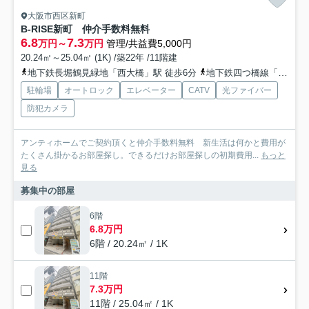
大阪市西区新町
B-RISE新町 仲介手数料無料
6.8
7.3
万円～
万円
管理/共益費5,000円
20.24㎡～25.04㎡ (1K) /築22年 /11階建
地下鉄長堀鶴見緑地「西大橋」駅 徒歩6分
地下鉄四つ橋線「四ツ橋」駅 徒歩7分
駐輪場
オートロック
エレベーター
CATV
光ファイバー
防犯カメラ
アンティホームでご契約頂くと仲介手数料無料 新生活は何かと費用が
たくさん掛かるお部屋探し。できるだけお部屋探しの初期費用...
もっと
見る
募集中の部屋
6階
6.8万円
6階 / 20.24㎡ / 1K
11階
7.3万円
11階 / 25.04㎡ / 1K