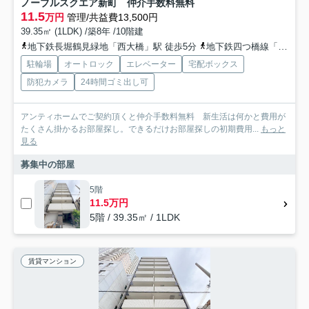
ノーブルスクエア新町 仲介手数料無料
11.5
万円
管理/共益費13,500円
39.35㎡ (1LDK) /築8年 /10階建
地下鉄長堀鶴見緑地「西大橋」駅 徒歩5分
地下鉄四つ橋線「四ツ橋」駅 徒歩11分
駐輪場
オートロック
エレベーター
宅配ボックス
防犯カメラ
24時間ゴミ出し可
アンティホームでご契約頂くと仲介手数料無料 新生活は何かと費用が
たくさん掛かるお部屋探し。できるだけお部屋探しの初期費用...
もっと
見る
募集中の部屋
5階
11.5万円
5階 / 39.35㎡ / 1LDK
賃貸マンション