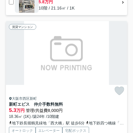
5.8万円
10階 / 21.16㎡ / 1K
賃貸マンション
大阪市西区新町
新町エビス 仲介手数料無料
5.3
万円
管理/共益費8,000円
18.36㎡ (1K) /築24年 /10階建
地下鉄長堀鶴見緑地「西大橋」駅 徒歩6分
地下鉄四つ橋線「四ツ橋」駅 徒歩7分
オートロック
エレベーター
宅配ボックス