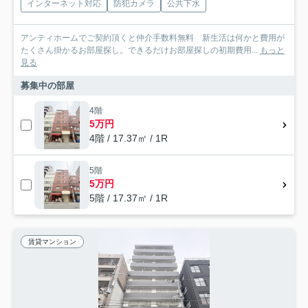
インターネット対応
防犯カメラ
公共下水
アンティホームでご契約頂くと仲介手数料無料 新生活は何かと費用が
たくさん掛かるお部屋探し。できるだけお部屋探しの初期費用...
もっと
見る
募集中の部屋
4階
5万円
4階 / 17.37㎡ / 1R
5階
5万円
5階 / 17.37㎡ / 1R
賃貸マンション