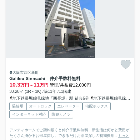
大阪市西区新町
Galileo Sinmachi 仲介手数料無料
10.3
11
万円～
万円
管理/共益費12,000円
30.28㎡ (1R～1K) /築11年 /11階建
地下鉄長堀鶴見緑地「西長堀」駅 徒歩6分
地下鉄長堀鶴見緑地「西大橋」駅 徒歩6分
駐輪場
オートロック
エレベーター
宅配ボックス
インターネット対応
防犯カメラ
アンティホームでご契約頂くと仲介手数料無料 新生活は何かと費用が
たくさん掛かるお部屋探し。できるだけお部屋探しの初期費用...
もっと