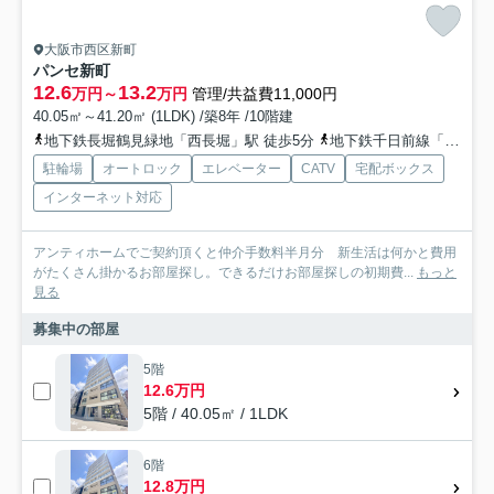
大阪市西区新町
パンセ新町
12.6
13.2
万円～
万円
管理/共益費11,000円
40.05㎡～41.20㎡ (1LDK) /築8年 /10階建
地下鉄長堀鶴見緑地「西長堀」駅 徒歩5分
地下鉄千日前線「阿波座」駅 徒歩10分
駐輪場
オートロック
エレベーター
CATV
宅配ボックス
インターネット対応
アンティホームでご契約頂くと仲介手数料半月分 新生活は何かと費用
がたくさん掛かるお部屋探し。できるだけお部屋探しの初期費...
もっと
見る
募集中の部屋
5階
12.6万円
5階 / 40.05㎡ / 1LDK
6階
12.8万円