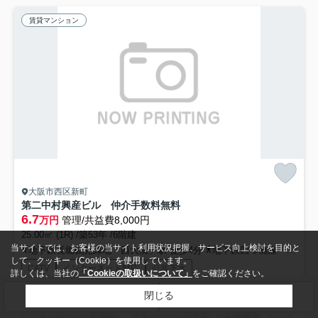
賃貸マンション
大阪市西区新町
第二中村興産ビル 仲介手数料無料
6.7
万円
管理/共益費8,000円
25.00㎡ (1R) /築53年 /6階建
当サイトでは、お客様の当サイト利用状況把握、サービス向上検討を目的と
地下鉄長堀鶴見緑地「西大橋」駅 徒歩4分
地下鉄四つ橋線「四ツ橋」駅 徒歩7分
して、クッキー（Cookie）を使用しています。
CATV
インターネット対応
公共下水
詳しくは、当社の
「Cookieの取扱いについて」
をご確認ください。
閉じる
検索条件を変更
まとめてお問い合わせ
アンティホームでご契約頂くと仲介手数料無料 新生活は何かと費用が
たくさん掛かるお部屋探し。できるだけお部屋探しの初期費用...
もっと