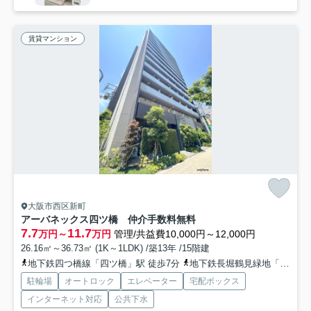
賃貸マンション
大阪市西区新町
アーバネックス四ツ橋 仲介手数料無料
7.7
11.7
万円～
万円
管理/共益費10,000円～12,000円
26.16㎡～36.73㎡ (1K～1LDK) /築13年 /15階建
地下鉄四つ橋線「四ツ橋」駅 徒歩7分
地下鉄長堀鶴見緑地「西大橋」駅 徒歩8分
駐輪場
オートロック
エレベーター
宅配ボックス
インターネット対応
公共下水