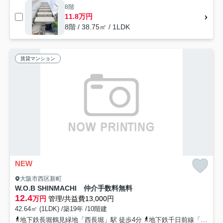
8階
11.8万円
8階 / 38.75㎡ / 1LDK
賃貸マンション
NEW
大阪市西区新町
W.O.B SHINMACHI 仲介手数料無料
12.4
万円
管理/共益費13,000円
42.64㎡ (1LDK) /築19年 /10階建
地下鉄長堀鶴見緑地「西長堀」駅 徒歩4分
地下鉄千日前線「阿波座」駅 徒歩8分