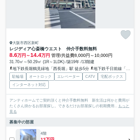
大阪市西区新町
レジディア心斎橋ウエスト 仲介手数料無料
8.6
14.4
万円～
万円
管理/共益費8,000円～10,000円
31.70㎡～50.29㎡ (1R～1LDK) /築19年 /13階建
地下鉄長堀鶴見緑地「西長堀」駅 徒歩5分
地下鉄千日前線「阿波座」駅 徒歩9分
駐輪場
オートロック
エレベーター
CATV
宅配ボックス
インターネット対応
アンティホームでご契約頂くと仲介手数料無料 新生活は何かと費用が
たくさん掛かるお部屋探し。できるだけお部屋探しの初期費用...
もっと
見る
募集中の部屋
4階
13万円