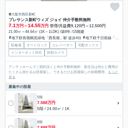
大阪市西区新町
プレサンス新町ウィズ ジョイ 仲介手数料無料
7.1
14.55
万円～
万円
管理/共益費9,120円～12,500円
21.00㎡～44.64㎡ (1K～1LDK) /築8年 /15階建
地下鉄長堀鶴見緑地「西長堀」駅 徒歩4分
地下鉄千日前線「阿波座」駅 徒歩10分
駐輪場
オートロック
エレベーター
宅配ボックス
インターネット対応
防犯カメラ
アンティホームでご契約頂くと仲介手数料無料 新生活は何かと費用が
たくさん掛かるお部屋探し。できるだけお部屋探しの初期費用...
もっと
見る
募集中の部屋
5階
7.588万円
5階 / 24.00㎡ / 1K
8階
7.888万円