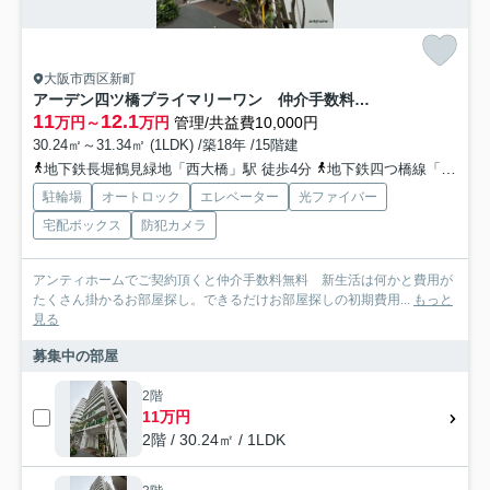
大阪市西区新町
アーデン四ツ橋プライマリーワン 仲介手数料無料
11
12.1
万円～
万円
管理/共益費10,000円
30.24㎡～31.34㎡ (1LDK) /築18年 /15階建
地下鉄長堀鶴見緑地「西大橋」駅 徒歩4分
地下鉄四つ橋線「四ツ橋」駅 徒歩4分
駐輪場
オートロック
エレベーター
光ファイバー
宅配ボックス
防犯カメラ
アンティホームでご契約頂くと仲介手数料無料 新生活は何かと費用が
たくさん掛かるお部屋探し。できるだけお部屋探しの初期費用...
もっと
見る
募集中の部屋
2階
11万円
2階 / 30.24㎡ / 1LDK