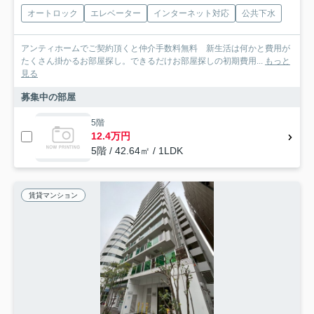
オートロック
エレベーター
インターネット対応
公共下水
アンティホームでご契約頂くと仲介手数料無料 新生活は何かと費用が
たくさん掛かるお部屋探し。できるだけお部屋探しの初期費用...
もっと
見る
募集中の部屋
5階
12.4万円
5階 / 42.64㎡ / 1LDK
賃貸マンション