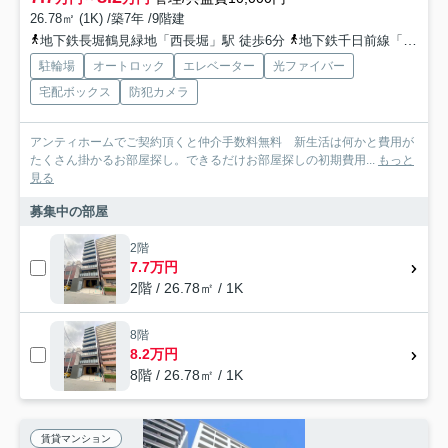
26.78㎡ (1K) /築7年 /9階建
地下鉄長堀鶴見緑地「西長堀」駅 徒歩6分
地下鉄千日前線「阿波座」駅 徒歩9分
駐輪場
オートロック
エレベーター
光ファイバー
宅配ボックス
防犯カメラ
アンティホームでご契約頂くと仲介手数料無料 新生活は何かと費用が
たくさん掛かるお部屋探し。できるだけお部屋探しの初期費用...
もっと
見る
募集中の部屋
2階
7.7万円
2階 / 26.78㎡ / 1K
8階
8.2万円
8階 / 26.78㎡ / 1K
賃貸マンション