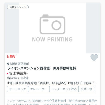
賃貸マンション
NEW
大阪市西区新町
ライオンズマンション西長堀 仲介手数料無料
-
管理/共益費-
/築35年 /11階建
地下鉄長堀鶴見緑地「西長堀」駅 徒歩5分
地下鉄千日前線「阿波座」駅 徒歩10分
オートロック
エレベーター
インターネット対応
公共下水
アンティホームでご契約頂くと仲介手数料無料 新生活は何かと費用が
たくさん掛かるお部屋探し。できるだけお部屋探しの初期費用...
もっと