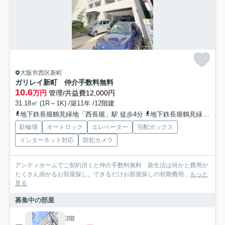
大阪市西区新町
ガリレイ新町 仲介手数料無料
10.6
万円
管理/共益費12,000円
31.18㎡ (1R～1K) /築11年 /12階建
地下鉄長堀鶴見緑地「西長堀」駅 徒歩4分
地下鉄長堀鶴見緑地「西大橋」駅 徒歩7分
駐輪場
オートロック
エレベーター
宅配ボックス
インターネット対応
防犯カメラ
アンティホームでご契約頂くと仲介手数料無料 新生活は何かと費用が
たくさん掛かるお部屋探し。できるだけお部屋探しの初期費用...
もっと
見る
募集中の部屋
3階