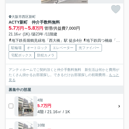
大阪市西区新町
ACTY新町 仲介手数料無料
5.7
5.8
万円～
万円
管理/共益費7,000円
21.16㎡ (1K) /築23年 /11階建
地下鉄長堀鶴見緑地「西大橋」駅 徒歩4分
地下鉄四つ橋線「四ツ橋」駅 徒歩7分
駐輪場
オートロック
エレベーター
光ファイバー
宅配ボックス
防犯カメラ
アンティホームでご契約頂くと仲介手数料無料 新生活は何かと費用が
たくさん掛かるお部屋探し。できるだけお部屋探しの初期費用...
もっと
見る
募集中の部屋
4階
5.7万円
4階 / 21.16㎡ / 1K
10階