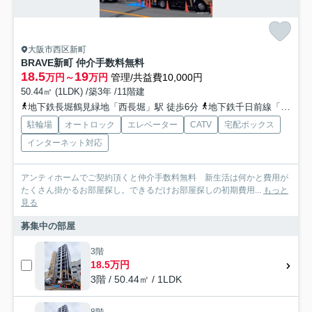
大阪市西区新町
BRAVE新町 仲介手数料無料
18.5
19
万円～
万円
管理/共益費10,000円
50.44㎡ (1LDK) /築3年 /11階建
地下鉄長堀鶴見緑地「西長堀」駅 徒歩6分
地下鉄千日前線「阿波座」駅 徒歩11分
駐輪場
オートロック
エレベーター
CATV
宅配ボックス
インターネット対応
アンティホームでご契約頂くと仲介手数料無料 新生活は何かと費用が
たくさん掛かるお部屋探し。できるだけお部屋探しの初期費用...
もっと
見る
募集中の部屋
3階
18.5万円
3階 / 50.44㎡ / 1LDK
8階