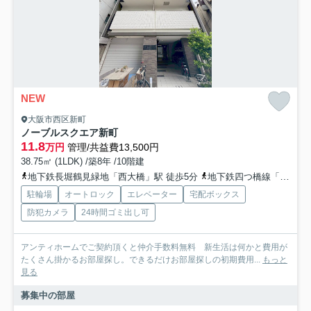
NEW
大阪市西区新町
ノーブルスクエア新町
11.8
万円
管理/共益費13,500円
38.75㎡ (1LDK) /築8年 /10階建
地下鉄長堀鶴見緑地「西大橋」駅 徒歩5分
地下鉄四つ橋線「四ツ橋」駅 徒歩11分
駐輪場
オートロック
エレベーター
宅配ボックス
防犯カメラ
24時間ゴミ出し可
アンティホームでご契約頂くと仲介手数料無料 新生活は何かと費用が
たくさん掛かるお部屋探し。できるだけお部屋探しの初期費用...
もっと
見る
募集中の部屋