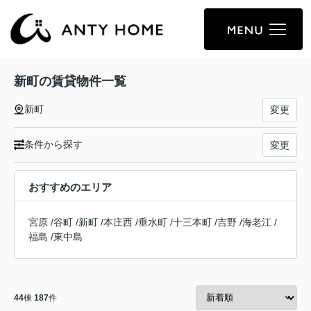
新町の賃貸物件一覧
新町
変更
条件から探す
変更
おすすめのエリア
宮原
/
谷町
/
新町
/
本庄西
/
垂水町
/
十三本町
/
吉野
/
海老江
/
福島
/
東中島
44
棟
187
件