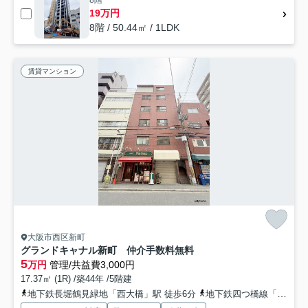
19万円
8階 / 50.44㎡ / 1LDK
賃貸マンション
大阪市西区新町
グランドキャナル新町 仲介手数料無料
5
万円
管理/共益費3,000円
17.37㎡ (1R) /築44年 /5階建
地下鉄長堀鶴見緑地「西大橋」駅 徒歩6分
地下鉄四つ橋線「四ツ橋」駅 徒歩6分