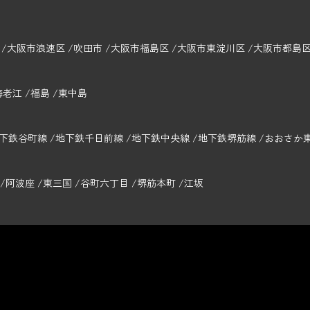
大阪市浪速区
吹田市
大阪市福島区
大阪市東淀川区
大阪市都島
海老江
福島
東中島
下鉄谷町線
地下鉄千日前線
地下鉄中央線
地下鉄堺筋線
おおさか
阿波座
東三国
谷町六丁目
堺筋本町
江坂