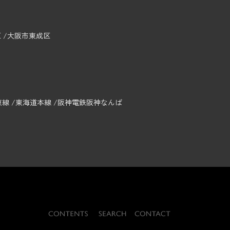
区
大阪市東成区
東線
東海道本線
阪神電鉄阪神なんば