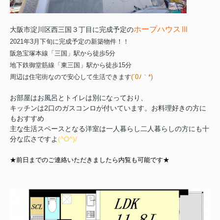
ホープハウスⅢ
大阪市淀川区西三国３丁目に完成予定の
2021年3月下旬に完成予定の新築物件！！
阪急宝塚本線「三国」駅から徒歩5分
地下鉄御堂筋線「東三国」駅から徒歩15分
周辺は住宅街なので安心して生活できます
(´0ﾉ｀*)
お部屋はお風呂とトイレは別になっており、
キッチンは2口のガスコンロが付いています。お料理好きの方に
もおすすめ
主な生活スペースとなる洋室は一人暮らし二人暮らしの方にも十
分な広さですよ
(^O^)/
★前日までのご連絡いただきましたら内覧も可能です★