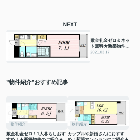
NEXT
敷金礼金ゼロ＆ネッ
ト無料★新築物件の
ご紹介★
2021.03.17
”物件紹介”おすすめ記事
物件紹介
物件紹介
敷金礼金ゼロ！1人暮らしおす
カップルや新婚さんにおすす
すめ！★新築物件のご紹介★
め！新築マンションのご紹介★