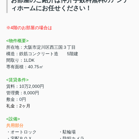
お部屋のご紹介は仲介手数料無料のアンテ
ィホームにお任せください！
※4階のお部屋の場合は
<物件概要>
所在地：大阪市淀川区西三国３丁目
構造：鉄筋コンクリート造 5階建
間取り：1LDK
専有面積：40.75㎡
<賃貸条件>
賃料：10万2,000円
管理費：8,000円
敷金：
0
円
礼金：2ヶ月
<設備>
共用部分
・オートロック ・駐輪場
・宅配ＢＯＸ ・防犯カメラ