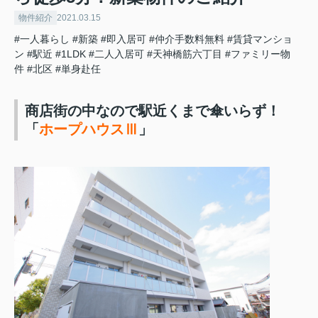
物件紹介
2021.03.15
#一人暮らし
#新築
#即入居可
#仲介手数料無料
#賃貸マンショ
ン
#駅近
#1LDK
#二人入居可
#天神橋筋六丁目
#ファミリー物
件
#北区
#単身赴任
商店街の中なので駅近くまで傘いらず！
「
ホープハウスⅢ
」