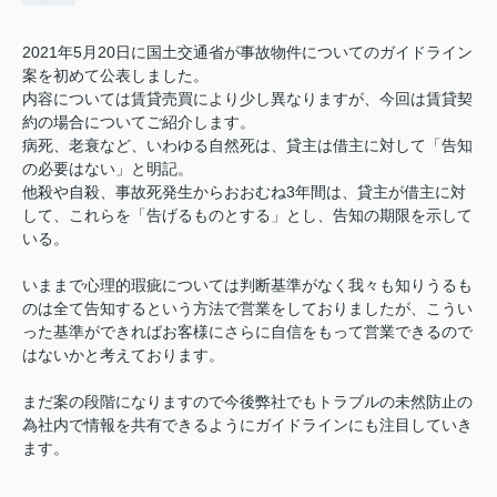
2021年5月20日に国土交通省が事故物件についてのガイドライン
案を初めて公表しました。
内容については賃貸売買により少し異なりますが、今回は賃貸契
約の場合についてご紹介します。
病死、老衰など、いわゆる自然死は、貸主は借主に対して「告知
の必要はない」と明記。
他殺や自殺、事故死発生からおおむね3年間は、貸主が借主に対
して、これらを「告げるものとする」とし、告知の期限を示して
いる。
いままで心理的瑕疵については判断基準がなく我々も知りうるも
のは全て告知するという方法で営業をしておりましたが、こうい
った基準ができればお客様にさらに自信をもって営業できるので
はないかと考えております。
まだ案の段階になりますので今後弊社でもトラブルの未然防止の
為社内で情報を共有できるようにガイドラインにも注目していき
ます。