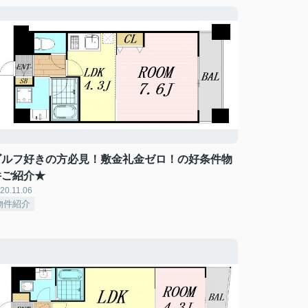
ゴルフ好きの方必見！敷金礼金ゼロ！の好条件物
件ご紹介★
20.11.06
物件紹介