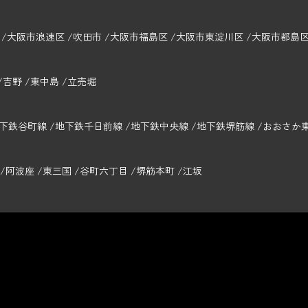
大阪市浪速区
吹田市
大阪市福島区
大阪市東淀川区
大阪市都島
吉野
東中島
立売堀
下鉄谷町線
地下鉄千日前線
地下鉄中央線
地下鉄堺筋線
おおさか
阿波座
東三国
谷町六丁目
堺筋本町
江坂