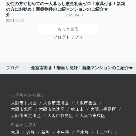
女性の方や初めての一人暮らし
敷金礼金ゼロ！家具付き！新築
の方にお勧め！新築物件のご紹
マンションのご紹介★
介
2021.04.18
2021.05.01
もっと見る
ブログトップへ
ブログ
全室南向き！陽当り良好！新築マンションのご紹介★
市区町村から探す
大阪市中央区
大阪市淀川区
大阪市西区
大阪市北区
大阪市浪速区
吹田市
大阪市福島区
大阪市東淀川区
大阪市都島区
大阪市東成区
町名から探す
宮原
谷町
新町
本庄西
垂水町
十三本町