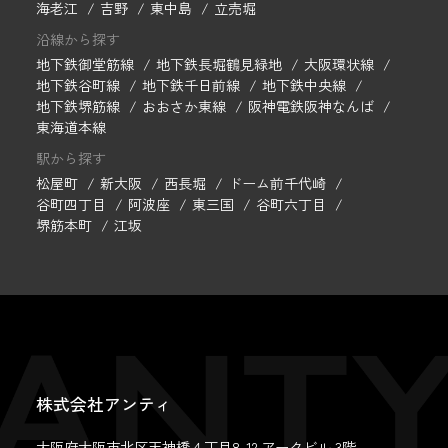
海老江
吉野
東中島
立売堀
沿線から探す
地下鉄御堂筋線
地下鉄長堀鶴見緑地
大阪環状線
地下鉄谷町線
地下鉄千日前線
地下鉄中央線
地下鉄堺筋線
おおさか東線
阪神電鉄阪神なんば
東海道本線
駅から探す
松屋町
新大阪
西長堀
ドーム前千代崎
谷町四丁目
阿波座
東三国
谷町六丁目
堺筋本町
江坂
株式会社アンティ
大阪府大阪市北区天神橋４丁目8-12 アークビル 3階