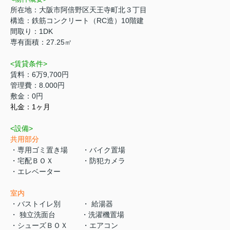
所在地：大阪市阿倍野区天王寺町北３丁目
構造：鉄筋コンクリート（RC造）10階建
間取り：1DK
専有面積：27.25㎡
<賃貸条件>
賃料：6万9,700円
管理費：8.000円
敷金：0円
礼金：1ヶ月
<設備>
共用部分
・専用ゴミ置き場 ・バイク置場
・宅配ＢＯＸ ・防犯カメラ
・エレベーター
室内
・バストイレ別 ・ 給湯器
・ 独立洗面台 ・洗濯機置場
・シューズＢＯＸ ・エアコン