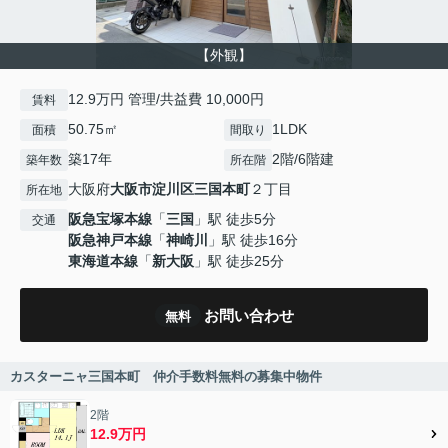
【外観】
12.9万円 管理/共益費 10,000円
賃料
50.75㎡
1LDK
面積
間取り
築17年
2階/6階建
築年数
所在階
大阪府
大阪市淀川区
三国本町
２丁目
所在地
阪急宝塚本線
「
三国
」駅 徒歩5分
交通
阪急神戸本線
「
神崎川
」駅 徒歩16分
東海道本線
「
新大阪
」駅 徒歩25分
お問い合わせ
無料
カスターニャ三国本町 仲介手数料無料の募集中物件
2階
12.9万円