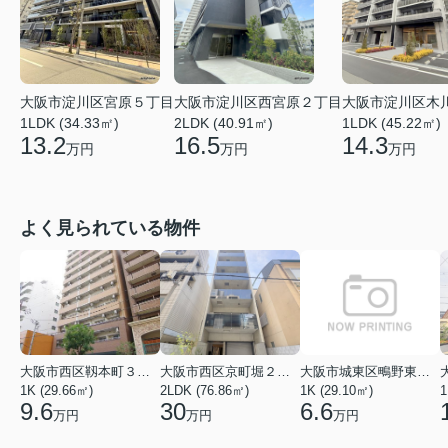
大阪市淀川区木
大阪市淀川区宮原５丁目
大阪市淀川区西宮原２丁目
1LDK (45.22㎡)
1LDK (34.33㎡)
2LDK (40.91㎡)
14.3
13.2
16.5
万円
万円
万円
よく見られている物件
大阪市西区靱本町３丁目
大阪市西区京町堀２丁目
大阪市城東区鴫野東３丁目
1K (29.66㎡)
2LDK (76.86㎡)
1K (29.10㎡)
1
9.6
30
6.6
万円
万円
万円