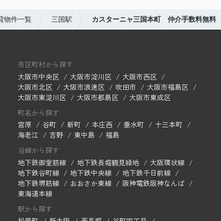
貸物件一覧
三国駅
カスターニャ三国本町 仲介手数料無料
市区町村から探す
大阪市中央区
大阪市淀川区
大阪市西区
大阪市北区
大阪市浪速区
吹田市
大阪市福島区
大阪市東淀川区
大阪市都島区
大阪市東成区
町名から探す
宮原
谷町
新町
本庄西
垂水町
十三本町
海老江
吉野
東中島
福島
沿線から探す
地下鉄御堂筋線
地下鉄長堀鶴見緑地
大阪環状線
地下鉄谷町線
地下鉄中央線
地下鉄千日前線
地下鉄堺筋線
おおさか東線
阪神電鉄阪神なんば
東海道本線
駅から探す
松屋町
新大阪
西長堀
谷町四丁目