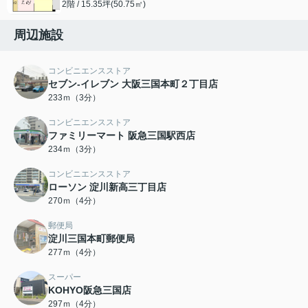
2階 / 15.35坪(50.75㎡)
周辺施設
コンビニエンスストア
セブン-イレブン 大阪三国本町２丁目店
233ｍ（3分）
コンビニエンスストア
ファミリーマート 阪急三国駅西店
234ｍ（3分）
コンビニエンスストア
ローソン 淀川新高三丁目店
270ｍ（4分）
郵便局
淀川三国本町郵便局
277ｍ（4分）
スーパー
KOHYO阪急三国店
297ｍ（4分）