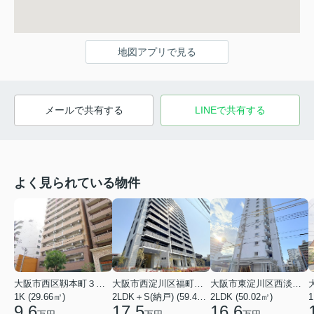
地図アプリで見る
メールで共有する
LINEで共有する
よく見られている物件
大阪市西区靱本町３丁目
大阪市西淀川区福町２丁目
大阪市東淀川区西淡路１丁目
1K (29.66㎡)
2LDK＋S(納戸) (59.48㎡)
2LDK (50.02㎡)
1
9.6
17.5
16.6