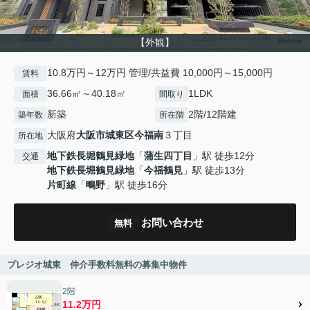
【外観】
10.8万円～12万円 管理/共益費 10,000円～15,000円
賃料
36.66㎡～40.18㎡
1LDK
面積
間取り
新築
2階/12階建
築年数
所在階
大阪府
大阪市城東区
今福南
３丁目
所在地
地下鉄長堀鶴見緑地
「
蒲生四丁目
」駅 徒歩12分
交通
地下鉄長堀鶴見緑地
「
今福鶴見
」駅 徒歩13分
片町線
「
鴫野
」駅 徒歩16分
お問い合わせ
無料
プレジオ城東 仲介手数料無料の募集中物件
2階
11.2万円