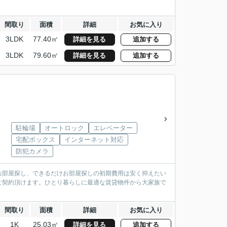
間取り
面積
詳細
お気に入り
3LDK
77.40㎡
詳細を見る
追加する
3LDK
79.60㎡
詳細を見る
追加する
駐輪場
オートロック
エレベーター
宅配ボックス
インターネット対応
防犯カメラ
お部屋探し、できるだけお部屋探しの初期費用は安く抑えたい
ご契約頂けます。ひとり暮らしに最適な賃貸物件から大家族で
間取り
面積
詳細
お気に入り
1K
25.03㎡
詳細を見る
追加する