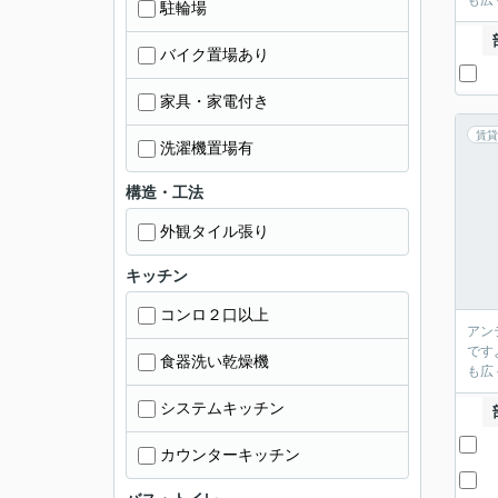
も広
駐輪場
バイク置場あり
家具・家電付き
賃貸
洗濯機置場有
構造・工法
外観タイル張り
キッチン
コンロ２口以上
アン
です
食器洗い乾燥機
も広
システムキッチン
カウンターキッチン