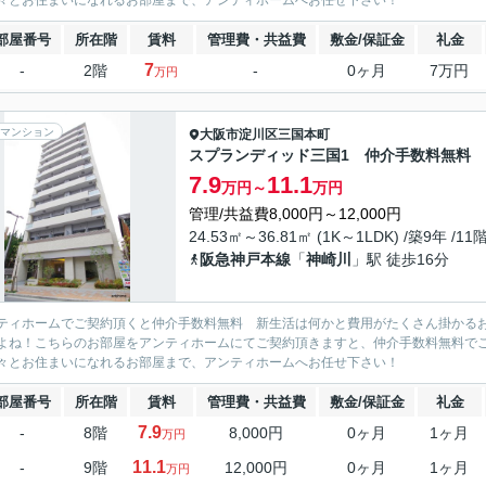
々とお住まいになれるお部屋まで、アンティホームへお任せ下さい！
部屋番号
所在階
賃料
管理費・共益費
敷金/保証金
礼金
7
-
2階
-
0ヶ月
7万円
万円
マンション
大阪市淀川区
三国本町
スプランディッド三国1 仲介手数料無料
7.9
11.1
万円～
万円
管理/共益費8,000円～12,000円
24.53㎡～36.81㎡ (1K～1LDK) /築9年 /11
阪急神戸本線
「
神崎川
」駅 徒歩16分
ティホームでご契約頂くと仲介手数料無料 新生活は何かと費用がたくさん掛かる
よね！こちらのお部屋をアンティホームにてご契約頂きますと、仲介手数料無料で
々とお住まいになれるお部屋まで、アンティホームへお任せ下さい！
部屋番号
所在階
賃料
管理費・共益費
敷金/保証金
礼金
7.9
-
8階
8,000円
0ヶ月
1ヶ月
万円
11.1
-
9階
12,000円
0ヶ月
1ヶ月
万円