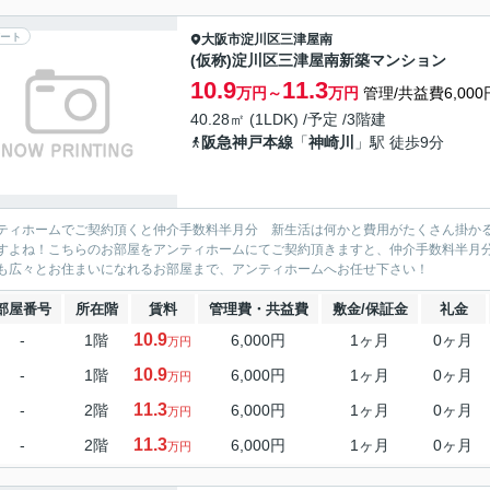
ート
大阪市淀川区
三津屋南
(仮称)淀川区三津屋南新築マンション
10.9
11.3
万円～
万円
管理/共益費6,000
40.28㎡ (1LDK) /予定 /3階建
阪急神戸本線
「
神崎川
」駅 徒歩9分
ティホームでご契約頂くと仲介手数料半月分 新生活は何かと費用がたくさん掛か
すよね！こちらのお部屋をアンティホームにてご契約頂きますと、仲介手数料半月
も広々とお住まいになれるお部屋まで、アンティホームへお任せ下さい！
部屋番号
所在階
賃料
管理費・共益費
敷金/保証金
礼金
10.9
-
1階
6,000円
1ヶ月
0ヶ月
万円
10.9
-
1階
6,000円
1ヶ月
0ヶ月
万円
11.3
-
2階
6,000円
1ヶ月
0ヶ月
万円
11.3
-
2階
6,000円
1ヶ月
0ヶ月
万円