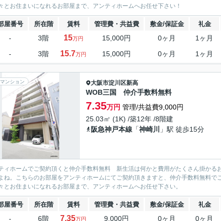
々とお住まいになれるお部屋まで、アンティホームへお任せ下さい！
部屋番号
所在階
賃料
管理費・共益費
敷金/保証金
礼金
15
-
3階
15,000円
0ヶ月
1ヶ月
万円
15.7
-
3階
15,000円
0ヶ月
1ヶ月
万円
マンション
大阪市淀川区
新高
WOB三国 仲介手数料無料
7.35
万円
管理/共益費9,000円
25.03㎡ (1K) /築12年 /8階建
阪急神戸本線
「
神崎川
」駅 徒歩15分
ティホームでご契約頂くと仲介手数料無料 新生活は何かと費用がたくさん掛かる
よね。こちらのお部屋をアンティホームにてご契約頂きますと、仲介手数料無料で
々とお住まいになれるお部屋まで、アンティホームへお任せ下さい。
部屋番号
所在階
賃料
管理費・共益費
敷金/保証金
礼金
7.35
-
6階
9,000円
0ヶ月
0ヶ月
万円