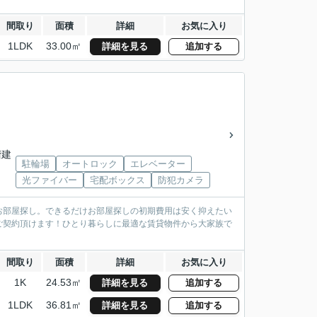
間取り
面積
詳細
お気に入り
1LDK
33.00㎡
詳細を見る
追加する
階建
駐輪場
オートロック
エレベーター
光ファイバー
宅配ボックス
防犯カメラ
お部屋探し。できるだけお部屋探しの初期費用は安く抑えたい
ご契約頂けます！ひとり暮らしに最適な賃貸物件から大家族で
間取り
面積
詳細
お気に入り
1K
24.53㎡
詳細を見る
追加する
1LDK
36.81㎡
詳細を見る
追加する