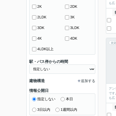
も広
2K
2DK
2LDK
3K
3DK
3LDK
4K
4DK
賃貸
4LDK以上
駅・バス停からの時間
建物構造
追加する
アン
情報公開日
です
も広
指定しない
本日
3日以内
1週間以内