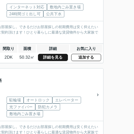
インターネット対応
敷地内ごみ置き場
24時間ゴミ出し可
公共下水
お部屋探し。できるだけお部屋探しの初期費用は安く抑えたい
ご契約頂けます！ひとり暮らしに最適な賃貸物件から大家族で
間取り
面積
詳細
お気に入り
2DK
50.32㎡
詳細を見る
追加する
料
駐輪場
オートロック
エレベーター
光ファイバー
防犯カメラ
敷地内ごみ置き場
お部屋探し。できるだけお部屋探しの初期費用は安く抑えたい
ご契約頂けます！ひとり暮らしに最適な賃貸物件から大家族で