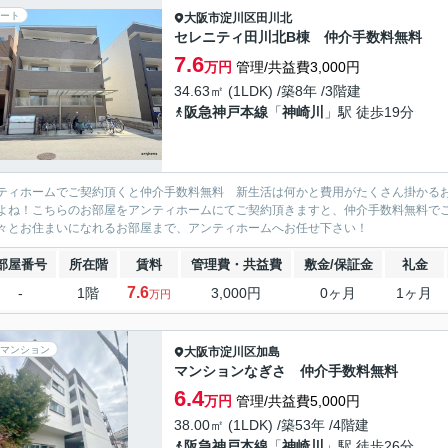
ート
大阪市淀川区
田川北
セレニティ田川北B棟 仲介手数料無料
7.6
万円
管理/共益費3,000円
34.63㎡ (1LDK) /築8年 /3階建
阪急神戸本線
「
神崎川
」駅 徒歩19分
ティホームでご契約頂くと仲介手数料無料 新生活は何かと費用がたくさん掛かる
よね！こちらのお部屋をアンティホームにてご契約頂きますと、仲介手数料無料で
々とお住まいになれるお部屋まで、アンティホームへお任せ下さい！
部屋番号
所在階
賃料
管理費・共益費
敷金/保証金
礼金
7.6
-
1階
3,000円
0ヶ月
1ヶ月
万円
マンション
大阪市淀川区
加島
マンションなぎさ 仲介手数料無料
6.4
万円
管理/共益費5,000円
38.00㎡ (1LDK) /築53年 /4階建
阪急神戸本線
「
神崎川
」駅 徒歩26分