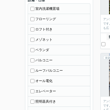
設備・仕様
室内洗濯機置場
フローリング
アン
です
も広
ロフト付き
メゾネット
ベランダ
賃貸
バルコニー
ルーフバルコニー
オール電化
エレベーター
照明器具付き
アン
です