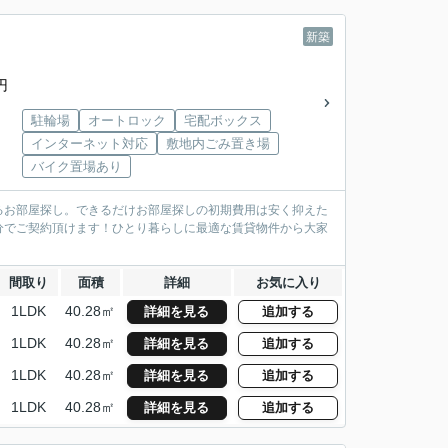
新築
円
駐輪場
オートロック
宅配ボックス
インターネット対応
敷地内ごみ置き場
バイク置場あり
るお部屋探し。できるだけお部屋探しの初期費用は安く抑えた
分でご契約頂けます！ひとり暮らしに最適な賃貸物件から大家
間取り
面積
詳細
お気に入り
1LDK
40.28㎡
詳細を見る
追加する
1LDK
40.28㎡
詳細を見る
追加する
1LDK
40.28㎡
詳細を見る
追加する
1LDK
40.28㎡
詳細を見る
追加する