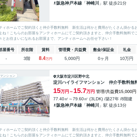
阪急神戸本線
「
神崎川
」駅 徒歩21分
ティホームでご契約頂くと仲介手数料無料 新生活は何かと費用がたくさん掛かる
よね！こちらのお部屋をアンティホームにてご契約頂きますと、仲介手数料無料で
々とお住まいになれるお部屋まで、アンティホームへお任せ下さい！
部屋番号
所在階
賃料
管理費・共益費
敷金/保証金
礼金
8.4
-
3階
5,000円
0ヶ月
10万円
万円
マンション
大阪市淀川区
野中北
淀川ハイライフマンション 仲介手数料無
15
15.7
万円～
万円
管理/共益費15,000円
77.40㎡～79.60㎡ (3LDK) /築27年 /8階建
阪急神戸本線
「
神崎川
」駅 徒歩13分
ティホームでご契約頂くと仲介手数料無料 新生活は何かと費用がたくさん掛かる
よね！こちらのお部屋をアンティホームにてご契約頂きますと、仲介手数料無料で