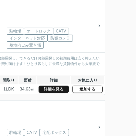
駐輪場
オートロック
CATV
インターネット対応
防犯カメラ
敷地内ごみ置き場
お部屋探し。できるだけお部屋探しの初期費用は安く抑えたい
ご契約頂けます！ひとり暮らしに最適な賃貸物件から大家族で
間取り
面積
詳細
お気に入り
1LDK
34.63㎡
詳細を見る
追加する
駐輪場
CATV
宅配ボックス