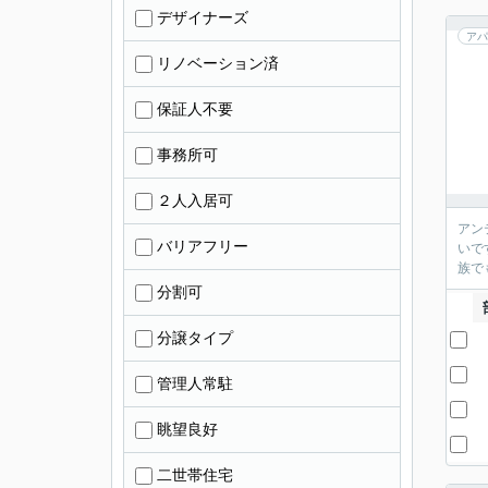
デザイナーズ
アパ
リノベーション済
保証人不要
事務所可
２人入居可
アン
バリアフリー
いで
族で
分割可
分譲タイプ
管理人常駐
眺望良好
二世帯住宅