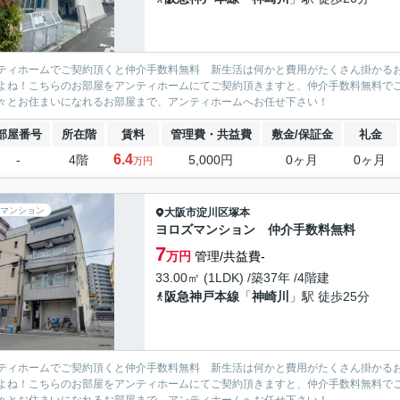
ティホームでご契約頂くと仲介手数料無料 新生活は何かと費用がたくさん掛かる
よね！こちらのお部屋をアンティホームにてご契約頂きますと、仲介手数料無料で
々とお住まいになれるお部屋まで、アンティホームへお任せ下さい！
部屋番号
所在階
賃料
管理費・共益費
敷金/保証金
礼金
6.4
-
4階
5,000円
0ヶ月
0ヶ月
万円
マンション
大阪市淀川区
塚本
ヨロズマンション 仲介手数料無料
7
万円
管理/共益費-
33.00㎡ (1LDK) /築37年 /4階建
阪急神戸本線
「
神崎川
」駅 徒歩25分
ティホームでご契約頂くと仲介手数料無料 新生活は何かと費用がたくさん掛かる
よね！こちらのお部屋をアンティホームにてご契約頂きますと、仲介手数料無料で