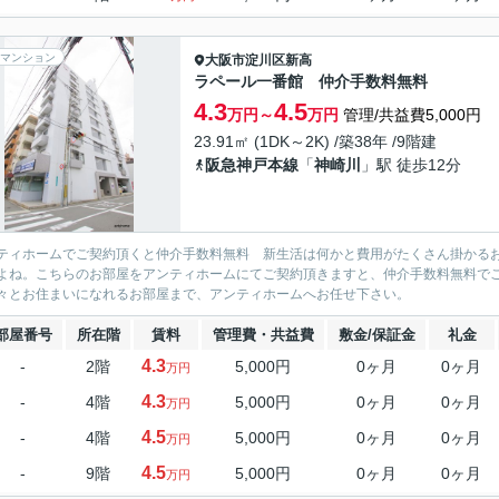
マンション
大阪市淀川区
新高
ラペール一番館 仲介手数料無料
4.3
4.5
万円～
万円
管理/共益費5,000円
23.91㎡ (1DK～2K) /築38年 /9階建
阪急神戸本線
「
神崎川
」駅 徒歩12分
ティホームでご契約頂くと仲介手数料無料 新生活は何かと費用がたくさん掛かる
よね。こちらのお部屋をアンティホームにてご契約頂きますと、仲介手数料無料で
々とお住まいになれるお部屋まで、アンティホームへお任せ下さい。
部屋番号
所在階
賃料
管理費・共益費
敷金/保証金
礼金
4.3
-
2階
5,000円
0ヶ月
0ヶ月
万円
4.3
-
4階
5,000円
0ヶ月
0ヶ月
万円
4.5
-
4階
5,000円
0ヶ月
0ヶ月
万円
4.5
-
9階
5,000円
0ヶ月
0ヶ月
万円