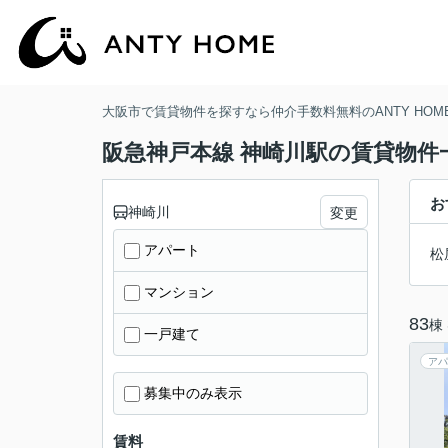
大阪市で賃貸物件を探すなら仲介手数料無料のANTY HOM
阪急神戸本線 神崎川駅の賃貸物件
お
神崎川
変更
アパート
松
マンション
83
棟
一戸建て
アパ
募集中のみ表示
賃料