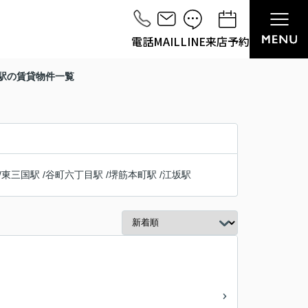
電話
MAIL
LINE
来店予約
川駅の賃貸物件一覧
/
東三国駅
/
谷町六丁目駅
/
堺筋本町駅
/
江坂駅