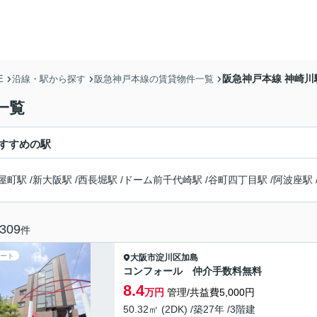
阪急神戸本線 神崎
E
沿線・駅から探す
阪急神戸本線の賃貸物件一覧
一覧
すすめの駅
屋町駅
/
新大阪駅
/
西長堀駅
/
ドーム前千代崎駅
/
谷町四丁目駅
/
阿波座駅
309
件
ート
大阪市淀川区
加島
コンフォール 仲介手数料無料
8.4
万円
管理/共益費5,000円
50.32㎡ (2DK) /築27年 /3階建