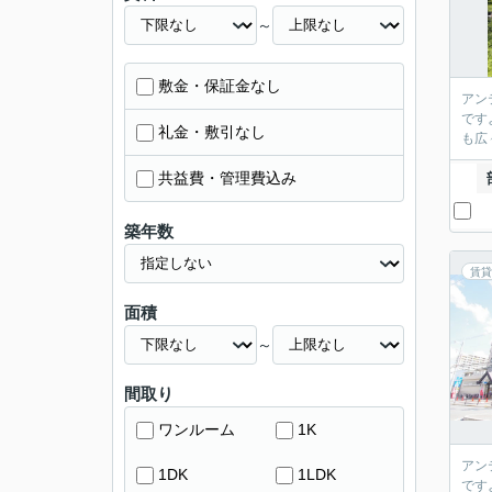
～
敷金・保証金なし
アン
です
礼金・敷引なし
も広
共益費・管理費込み
築年数
賃貸
面積
～
間取り
ワンルーム
1K
アン
1DK
1LDK
です