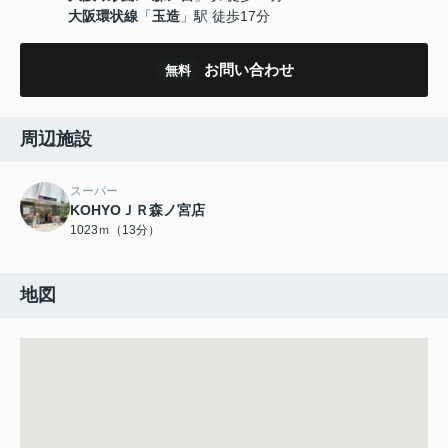
大阪環状線
「
玉造
」駅 徒歩17分
お問い合わせ
無料
周辺施設
スーパー
KOHYOＪＲ森ノ宮店
1023ｍ（13分）
地図