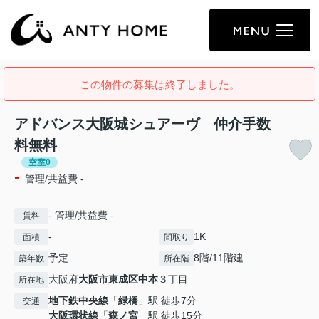
この物件の募集は終了しました。
アドバンス大阪城シュアーヴ 仲介手数
料無料
空室0
-
管理/共益費 -
- 管理/共益費 -
賃料
-
1K
面積
間取り
予定
8階/11階建
築年数
所在階
大阪府
大阪市東成区
中本
３丁目
所在地
地下鉄中央線
「
緑橋
」駅 徒歩7分
交通
大阪環状線
「
森ノ宮
」駅 徒歩15分