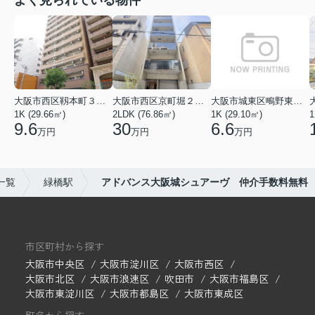
よく見られている物件
大阪市西区靱本町３丁目
大阪市西区京町堀２丁目
大阪市城東区鴫野東３丁目
1K (29.66㎡)
2LDK (76.86㎡)
1K (29.10㎡)
1
9.6
30
6.6
万円
万円
万円
一覧
緑橋駅
アドバンス大阪城シュアーヴ 仲介手数料無料
市区町村から探す
大阪市中央区
大阪市淀川区
大阪市西区
大阪市北区
大阪市浪速区
吹田市
大阪市福島区
大阪市東淀川区
大阪市都島区
大阪市東成区
町名から探す