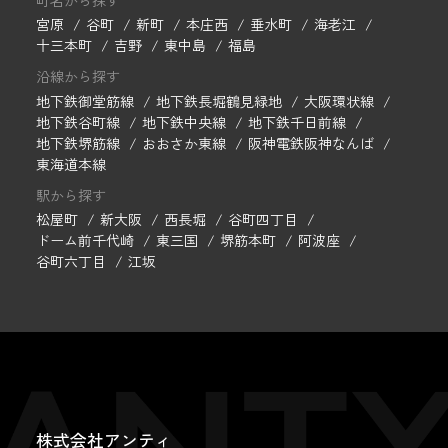
宮原
谷町
新町
本庄西
垂水町
海老江
十三本町
吉野
東中島
福島
沿線から探す
地下鉄御堂筋線
地下鉄長堀鶴見緑地
大阪環状線
地下鉄谷町線
地下鉄中央線
地下鉄千日前線
地下鉄堺筋線
おおさか東線
阪神電鉄阪神なんば
東海道本線
駅から探す
松屋町
新大阪
西長堀
谷町四丁目
ドーム前千代崎
東三国
堺筋本町
阿波座
谷町六丁目
江坂
株式会社アンティ