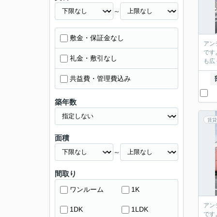
～
敷金・保証金なし
アン
です
礼金・敷引なし
も広
共益費・管理費込み
築年数
賃貸
面積
～
間取り
ワンルーム
1K
アン
1DK
1LDK
です