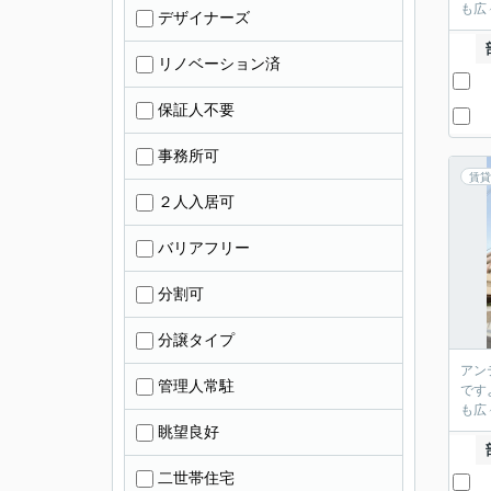
も広
デザイナーズ
リノベーション済
保証人不要
事務所可
賃貸
２人入居可
バリアフリー
分割可
分譲タイプ
アン
管理人常駐
です
も広
眺望良好
二世帯住宅