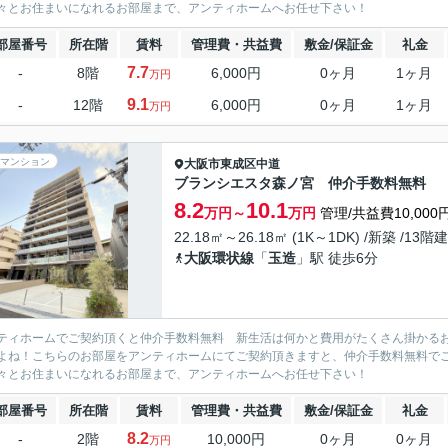
々とお住まいになれるお部屋まで、アンティホームへお任せ下さい！
部屋番号
所在階
賃料
管理費・共益費
敷金/保証金
礼金
7.7
-
8階
6,000円
0ヶ月
1ヶ月
万円
9.1
-
12階
6,000円
0ヶ月
1ヶ月
万円
マンション
大阪市東成区
中道
ブランシエスタ森ノ宮 仲介手数料無料
8.2
10.1
万円～
万円
管理/共益費10,000
22.18㎡～26.18㎡ (1K～1DK) /新築 /13階建
大阪環状線
「
玉造
」駅 徒歩6分
ティホームでご契約頂くと仲介手数料無料 新生活は何かと費用がたくさん掛かる
よね！こちらのお部屋をアンティホームにてご契約頂きますと、仲介手数料無料で
々とお住まいになれるお部屋まで、アンティホームへお任せ下さい！
部屋番号
所在階
賃料
管理費・共益費
敷金/保証金
礼金
8.2
-
2階
10,000円
0ヶ月
0ヶ月
万円