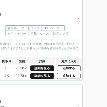
円
駐輪場
オートロック
エレベーター
光ファイバー
宅配ボックス
防犯カメラ
お部屋探し。できるだけお部屋探しの初期費用は安く抑えたい
ご契約頂けます！ひとり暮らしに最適な賃貸物件から大家族で
間取り
面積
詳細
お気に入り
1K
23.28㎡
詳細を見る
追加する
1K
22.78㎡
詳細を見る
追加する
円