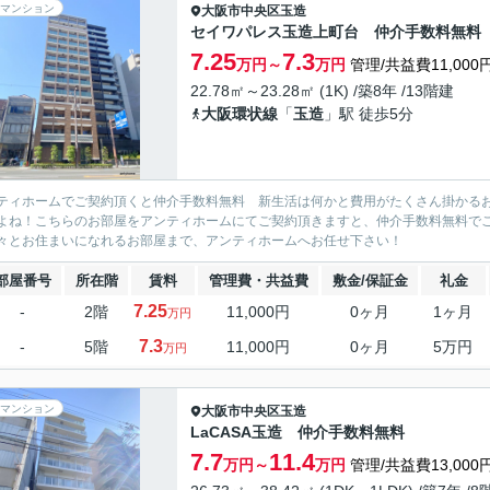
マンション
大阪市中央区
玉造
セイワパレス玉造上町台 仲介手数料無料
7.25
7.3
万円～
万円
管理/共益費11,000
22.78㎡～23.28㎡ (1K) /築8年 /13階建
大阪環状線
「
玉造
」駅 徒歩5分
ティホームでご契約頂くと仲介手数料無料 新生活は何かと費用がたくさん掛かる
よね！こちらのお部屋をアンティホームにてご契約頂きますと、仲介手数料無料で
々とお住まいになれるお部屋まで、アンティホームへお任せ下さい！
部屋番号
所在階
賃料
管理費・共益費
敷金/保証金
礼金
7.25
-
2階
11,000円
0ヶ月
1ヶ月
万円
7.3
-
5階
11,000円
0ヶ月
5万円
万円
マンション
大阪市中央区
玉造
LaCASA玉造 仲介手数料無料
7.7
11.4
万円～
万円
管理/共益費13,000