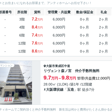
々とお住まいになれるお部屋まで、アンティホームへお任せ下さい！
部屋番号
所在階
賃料
管理費・共益費
敷金/保証金
礼金
7.2
-
3階
6,000円
0ヶ月
2ヶ月
万円
8.4
-
4階
6,000円
0ヶ月
2ヶ月
万円
7.4
-
6階
6,000円
0ヶ月
2ヶ月
万円
7.6
-
12階
6,000円
0ヶ月
2ヶ月
万円
8.6
-
12階
6,000円
0ヶ月
2ヶ月
万円
マンション
大阪市東成区
中道
リヴェント森ノ宮 仲介手数料無料
9.7
9.8
万円～
万円
管理/共益費12,000円
28.00㎡ (1LDK) /築1年 /12階建
大阪環状線
「
玉造
」駅 徒歩7分
ティホームでご契約頂くと仲介手数料無料 新生活は何かと費用がたくさん掛かる