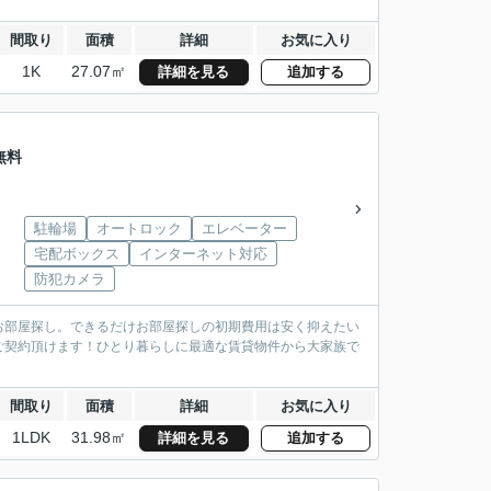
間取り
面積
詳細
お気に入り
1K
27.07㎡
詳細を見る
追加する
無料
駐輪場
オートロック
エレベーター
宅配ボックス
インターネット対応
防犯カメラ
お部屋探し。できるだけお部屋探しの初期費用は安く抑えたい
ご契約頂けます！ひとり暮らしに最適な賃貸物件から大家族で
間取り
面積
詳細
お気に入り
1LDK
31.98㎡
詳細を見る
追加する