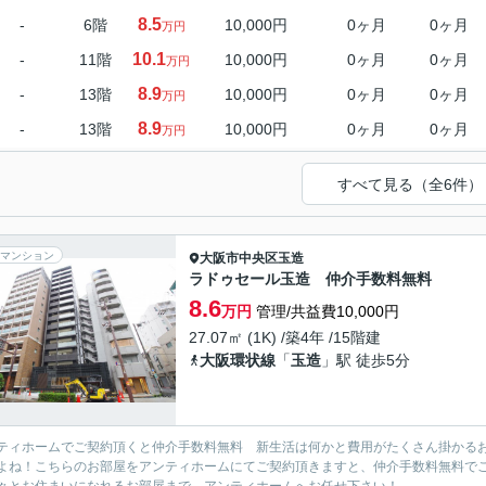
8.5
-
6階
10,000円
0ヶ月
0ヶ月
万円
10.1
-
11階
10,000円
0ヶ月
0ヶ月
万円
8.9
-
13階
10,000円
0ヶ月
0ヶ月
万円
8.9
-
13階
10,000円
0ヶ月
0ヶ月
万円
すべて見る（全6件）
マンション
大阪市中央区
玉造
ラドゥセール玉造 仲介手数料無料
8.6
万円
管理/共益費10,000円
27.07㎡ (1K) /築4年 /15階建
大阪環状線
「
玉造
」駅 徒歩5分
ティホームでご契約頂くと仲介手数料無料 新生活は何かと費用がたくさん掛かる
よね！こちらのお部屋をアンティホームにてご契約頂きますと、仲介手数料無料で