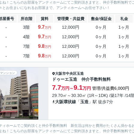
よね！こちらのお部屋をアンティホームにてご契約頂きますと、仲介手数料無料で
々とお住まいになれるお部屋まで、アンティホームへお任せ下さい！
部屋番号
所在階
賃料
管理費・共益費
敷金/保証金
礼金
9.7
-
3階
12,000円
0ヶ月
1ヶ月
万円
9.7
-
4階
12,000円
0ヶ月
1ヶ月
万円
9.8
-
7階
12,000円
0ヶ月
1ヶ月
万円
9.8
-
7階
12,000円
0ヶ月
1ヶ月
万円
マンション
大阪市中央区
玉造
ドゥーエ玉造 仲介手数料無料
7.7
9.1
万円～
万円
管理/共益費6,000円
29.70㎡～30.30㎡ (1R～1DK) /築17年 /14
大阪環状線
「
玉造
」駅 徒歩7分
ティホームでご契約頂くと仲介手数料無料 新生活は何かと費用がたくさん掛かる
よね！こちらのお部屋をアンティホームにてご契約頂きますと、仲介手数料無料で