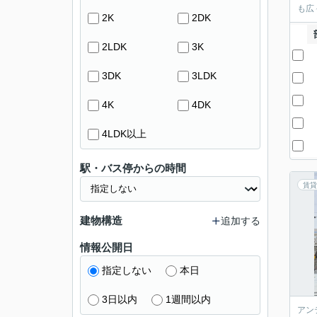
も広
2K
2DK
2LDK
3K
3DK
3LDK
4K
4DK
4LDK以上
駅・バス停からの時間
賃貸
建物構造
追加する
情報公開日
指定しない
本日
3日以内
1週間以内
アン