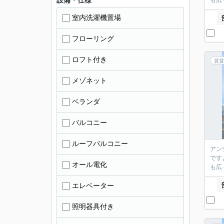
設備・仕様
も広
室内洗濯機置場
フローリング
ロフト付き
賃貸
メゾネット
ベランダ
バルコニー
ルーフバルコニー
アン
です
オール電化
も広
エレベーター
照明器具付き