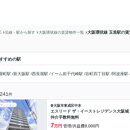
大阪環状線 玉造駅の
E
沿線・駅から探す
大阪環状線の賃貸物件一覧
すすめの駅
屋町駅
/
新大阪駅
/
西長堀駅
/
ドーム前千代崎駅
/
谷町四丁目駅
/
阿波座駅
241
件
マンション
大阪市東成区
中本
エスリード ザ・イーストレジデンス大阪
仲介手数料無料
7
万円
管理/共益費8,000円