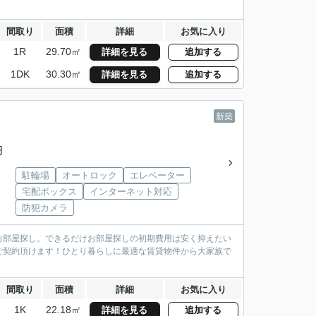
間取り
面積
詳細
お気に入り
1R
29.70㎡
詳細を見る
追加する
1DK
30.30㎡
詳細を見る
追加する
新築
円
駐輪場
オートロック
エレベーター
宅配ボックス
インターネット対応
防犯カメラ
お部屋探し。できるだけお部屋探しの初期費用は安く抑えたい
ご契約頂けます！ひとり暮らしに最適な賃貸物件から大家族で
間取り
面積
詳細
お気に入り
1K
22.18㎡
詳細を見る
追加する