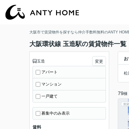
大阪市で賃貸物件を探すなら仲介手数料無料のANTY HOM
大阪環状線 玉造駅の賃貸物件一覧
お
玉造
変更
アパート
松
マンション
79
棟
一戸建て
賃貸
募集中のみ表示
賃料