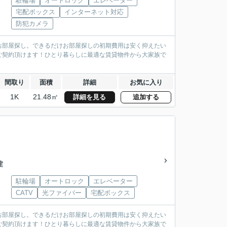
駐輪場
オートロック
エレベーター
宅配ボックス
インターネット対応
防犯カメラ
お部屋探し。できるだけお部屋探しの初期費用は安く抑えたい
ご契約頂けます！ひとり暮らしに最適な賃貸物件から大家族で
間取り
面積
詳細
お気に入り
1K
21.48㎡
詳細を見る
追加する
建
駐輪場
オートロック
エレベーター
CATV
光ファイバー
宅配ボックス
お部屋探し。できるだけお部屋探しの初期費用は安く抑えたい
ご契約頂けます！ひとり暮らしに最適な賃貸物件から大家族で