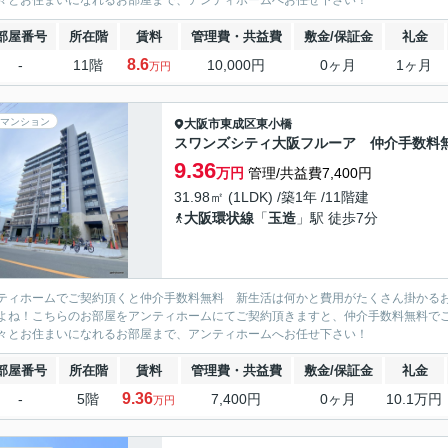
々とお住まいになれるお部屋まで、アンティホームへお任せ下さい！
部屋番号
所在階
賃料
管理費・共益費
敷金/保証金
礼金
8.6
-
11階
10,000円
0ヶ月
1ヶ月
万円
マンション
大阪市東成区
東小橋
スワンズシティ大阪フルーア 仲介手数料
9.36
万円
管理/共益費7,400円
31.98㎡ (1LDK) /築1年 /11階建
大阪環状線
「
玉造
」駅 徒歩7分
ティホームでご契約頂くと仲介手数料無料 新生活は何かと費用がたくさん掛かる
よね！こちらのお部屋をアンティホームにてご契約頂きますと、仲介手数料無料で
々とお住まいになれるお部屋まで、アンティホームへお任せ下さい！
部屋番号
所在階
賃料
管理費・共益費
敷金/保証金
礼金
9.36
-
5階
7,400円
0ヶ月
10.1万円
万円