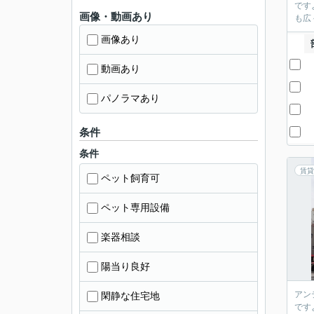
です
画像・動画あり
も広
画像あり
動画あり
パノラマあり
条件
条件
賃貸
ペット飼育可
ペット専用設備
楽器相談
陽当り良好
アン
閑静な住宅地
です