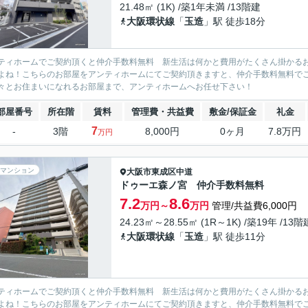
21.48㎡ (1K) /築1年未満 /13階建
大阪環状線
「
玉造
」駅 徒歩18分
ティホームでご契約頂くと仲介手数料無料 新生活は何かと費用がたくさん掛かる
よね！こちらのお部屋をアンティホームにてご契約頂きますと、仲介手数料無料で
々とお住まいになれるお部屋まで、アンティホームへお任せ下さい！
部屋番号
所在階
賃料
管理費・共益費
敷金/保証金
礼金
7
-
3階
8,000円
0ヶ月
7.8万円
万円
マンション
大阪市東成区
中道
ドゥーエ森ノ宮 仲介手数料無料
7.2
8.6
万円～
万円
管理/共益費6,000円
24.23㎡～28.55㎡ (1R～1K) /築19年 /13階
大阪環状線
「
玉造
」駅 徒歩11分
ティホームでご契約頂くと仲介手数料無料 新生活は何かと費用がたくさん掛かる
よね！こちらのお部屋をアンティホームにてご契約頂きますと、仲介手数料無料で