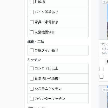
駐輪場
賃貸
バイク置場あり
家具・家電付き
洗濯機置場有
構造・工法
アン
です
外観タイル張り
も広
キッチン
コンロ２口以上
食器洗い乾燥機
システムキッチン
賃貸
カウンターキッチン