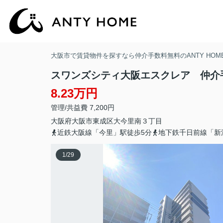
大阪市で賃貸物件を探すなら仲介手数料無料のANTY HOM
スワンズシティ大阪エスクレア 仲介
8.23万円
管理/共益費 7,200円
大阪府
大阪市東成区
大今里南
３丁目
近鉄大阪線「今里」駅徒歩5分
地下鉄千日前線「新
1
/
29