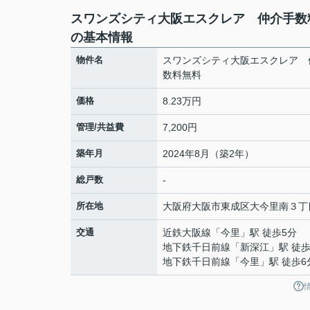
スワンズシティ大阪エスクレア 仲介手数
の基本情報
物件名
スワンズシティ大阪エスクレア 
数料無料
価格
8.23万円
管理/共益費
7,200円
築年月
2024年8月（築2年）
総戸数
-
所在地
大阪府
大阪市東成区
大今里南
３丁
交通
近鉄大阪線
「
今里
」駅 徒歩5分
地下鉄千日前線
「
新深江
」駅 徒歩
地下鉄千日前線
「
今里
」駅 徒歩6