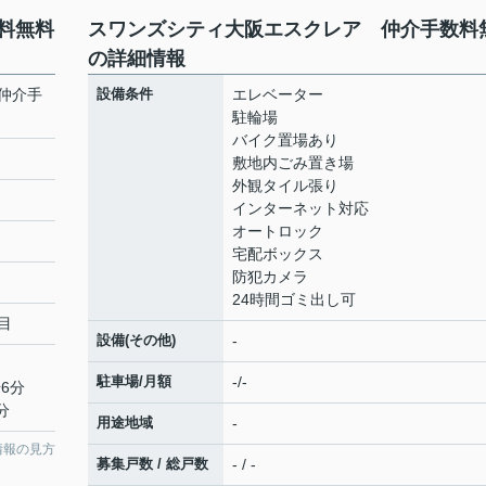
料無料
スワンズシティ大阪エスクレア 仲介手数料
の詳細情報
仲介手
設備条件
エレベーター
駐輪場
バイク置場あり
敷地内ごみ置き場
外観タイル張り
インターネット対応
オートロック
宅配ボックス
防犯カメラ
24時間ゴミ出し可
目
設備(その他)
-
駐車場/月額
-/-
6分
分
用途地域
-
情報の見方
募集戸数 / 総戸数
- / -