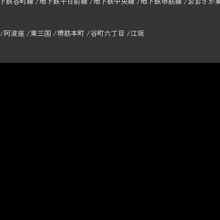
下鉄谷町線
地下鉄千日前線
地下鉄中央線
地下鉄堺筋線
おおさか
阿波座
東三国
堺筋本町
谷町六丁目
江坂