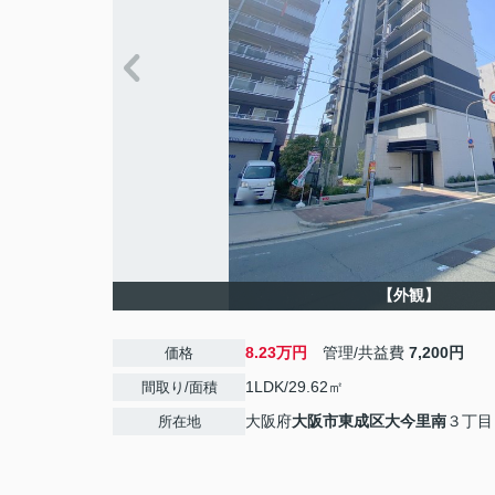
【外観】
8.23万円
管理/共益費
7,200円
価格
1LDK/29.62㎡
間取り/面積
大阪府
大阪市東成区
大今里南
３丁目
所在地