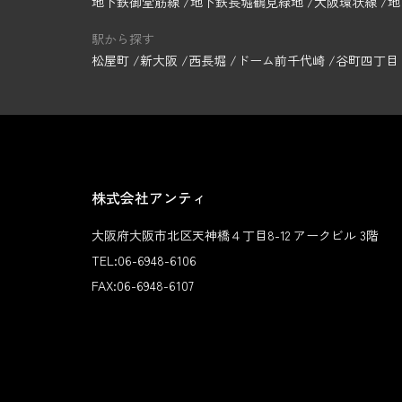
地下鉄御堂筋線
地下鉄長堀鶴見緑地
大阪環状線
地
駅から探す
松屋町
新大阪
西長堀
ドーム前千代崎
谷町四丁目
株式会社アンティ
大阪府大阪市北区天神橋４丁目8-12 アークビル 3階
TEL:
06-6948-6106
FAX:
06-6948-6107