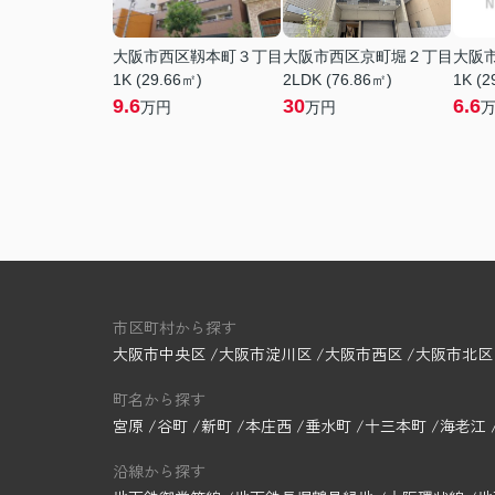
大阪市西区靱本町３丁目
大阪市西区京町堀２丁目
大阪
1K (29.66㎡)
2LDK (76.86㎡)
1K (2
9.6
30
6.6
万円
万円
市区町村から探す
大阪市中央区
大阪市淀川区
大阪市西区
大阪市北区
町名から探す
宮原
谷町
新町
本庄西
垂水町
十三本町
海老江
沿線から探す