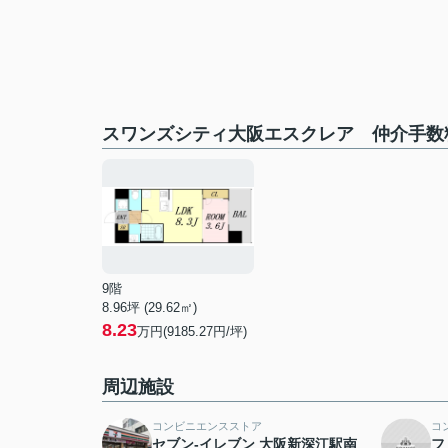
スワンズシティ大阪エスクレア 仲介手数
9階
8.96坪 (29.62㎡)
8.23
万円(9185.27円/坪)
周辺施設
コンビニエンスストア
コ
セブン-イレブン 大阪新深江駅南
フ