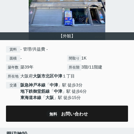
【外観】
- 管理/共益費 -
賃料
-
1K
面積
間取り
築39年
3階/11階建
築年数
所在階
大阪府
大阪市北区
中津
１丁目
所在地
阪急神戸本線
「
中津
」駅 徒歩3分
交通
地下鉄御堂筋線
「
中津
」駅 徒歩6分
東海道本線
「
大阪
」駅 徒歩15分
お問い合わせ
無料