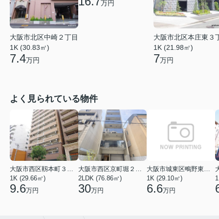
16.7
万円
大阪市北区中崎２丁目
大阪市北区本庄東３
1K (30.83㎡)
1K (21.98㎡)
7.4
7
万円
万円
よく見られている物件
大阪市西区靱本町３丁目
大阪市西区京町堀２丁目
大阪市城東区鴫野東３丁目
1K (29.66㎡)
2LDK (76.86㎡)
1K (29.10㎡)
1
9.6
30
6.6
万円
万円
万円