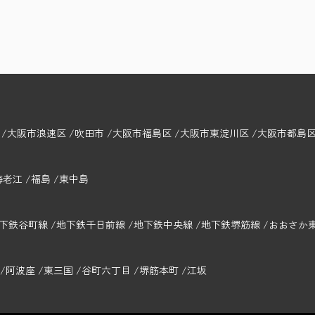
大阪市浪速区
吹田市
大阪市福島区
大阪市東淀川区
大阪市都島
海老江
福島
東中島
下鉄谷町線
地下鉄千日前線
地下鉄中央線
地下鉄堺筋線
おおさか
阿波座
東三国
谷町六丁目
堺筋本町
江坂