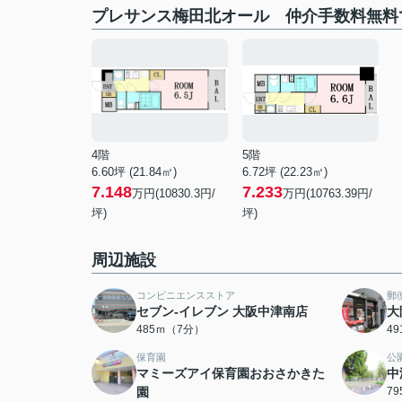
プレサンス梅田北オール 仲介手数料無料
4階
5階
6.60坪 (21.84㎡)
6.72坪 (22.23㎡)
7.148
7.233
万円(10830.3円/
万円(10763.39円/
坪)
坪)
周辺施設
コンビニエンスストア
郵
セブン-イレブン 大阪中津南店
大
485ｍ（7分）
4
保育園
公
マミーズアイ保育園おおさかきた
中
園
7