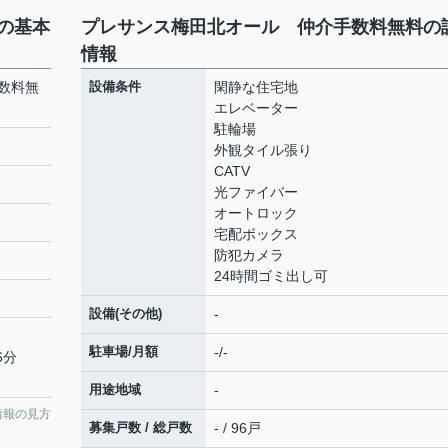
の基本
プレサンス梅田北オール 仲介手数料無料の
情報
数料無
設備条件
閑静な住宅地
エレベーター
駐輪場
外観タイル張り
CATV
光ファイバー
オートロック
宅配ボックス
防犯カメラ
24時間ゴミ出し可
設備(その他)
-
駐車場/月額
-/-
6分
用途地域
-
情報の見方
募集戸数 / 総戸数
- / 96戸