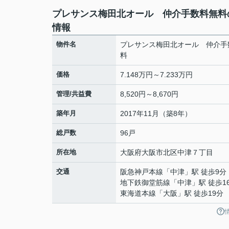
プレサンス梅田北オール 仲介手数料無料
情報
物件名
プレサンス梅田北オール 仲介手
料
価格
7.148万円～7.233万円
管理/共益費
8,520円～8,670円
築年月
2017年11月（築8年）
総戸数
96戸
所在地
大阪府
大阪市北区
中津
７丁目
交通
阪急神戸本線
「
中津
」駅 徒歩9分
地下鉄御堂筋線
「
中津
」駅 徒歩1
東海道本線
「
大阪
」駅 徒歩19分