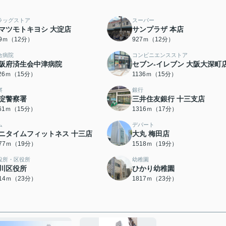
ラッグストア
スーパー
マツモトキヨシ 大淀店
サンプラザ 本店
89ｍ（12分）
927ｍ（12分）
合病院
コンビニエンスストア
阪府済生会中津病院
セブン-イレブン 大阪大深町
126ｍ（15分）
1136ｍ（15分）
察
銀行
淀警察署
三井住友銀行 十三支店
161ｍ（15分）
1316ｍ（17分）
ム
デパート
ニタイムフィットネス 十三店
大丸 梅田店
477ｍ（19分）
1518ｍ（19分）
役所・区役所
幼稚園
川区役所
ひかり幼稚園
814ｍ（23分）
1817ｍ（23分）