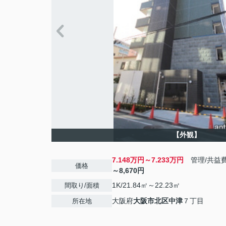
【外観】
7.148万円～7.233万円
管理/共益
価格
～8,670円
1K/21.84㎡～22.23㎡
間取り/面積
大阪府
大阪市北区
中津
７丁目
所在地