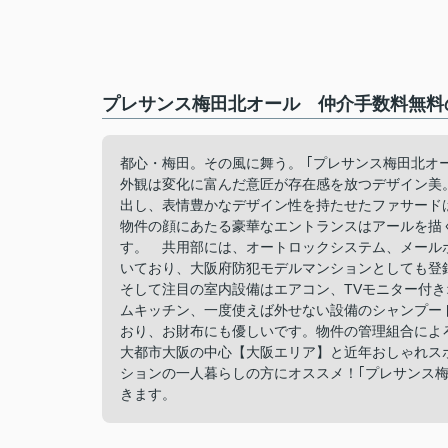
プレサンス梅田北オール 仲介手数料無料の
都心・梅田。その風に舞う。 ｢プレサンス梅田北オ
外観は変化に富んだ意匠が存在感を放つデザイン美
出し、表情豊かなデザイン性を持たせたファサード
物件の顔にあたる豪華なエントランスはアールを描
す。 共用部には、オートロックシステム、メール
いており、大阪府防犯モデルマンションとしても登
そして注目の室内設備はエアコン、TVモニター付
ムキッチン、一度使えば外せない設備のシャンプー
おり、お財布にも優しいです。物件の管理組合によ
大都市大阪の中心【大阪エリア】と近年おしゃれス
ションの一人暮らしの方にオススメ！｢プレサンス
きます。