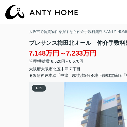
大阪市で賃貸物件を探すなら仲介手数料無料のANTY HOM
プレサンス梅田北オール 仲介手数料
7.148万円～7.233万円
管理/共益費 8,520円～8,670円
大阪府
大阪市北区
中津
７丁目
阪急神戸本線「中津」駅徒歩9分
地下鉄御堂筋線「
1
/
29