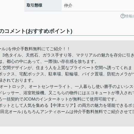
取引態様
仲介
情報
コメント(おすすめポイント)
ール｣を仲介手数料無料にてご紹介！！
。3色タイル、天然石、ガラス手すり等、マテリアルの魅力を存分に引
は、都心の中にあって、一際強い存在感を放ちます。
く空間デザインが、住まう人を上質なプライベート空間へ誘ってくれま
ボックス、宅配ボックス、駐車場、駐輪場、バイク置場、防犯カメラが
録されております。
きオートロック、オートセンサーライト、一人暮らし使い勝手のよいシス
ドレッサー、浴室乾燥機。又こちらの物件にはエコキュートが導入され
ろ一括契約でJCOMのインターネットが無料にて使用可能です。
ポットとして人気を集める【中津エリア】の両方の魅力を堪能できるポ
梅田北オール｣もちろんアンティホームは仲介手数料無料でご紹介させて