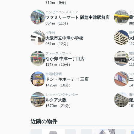
719ｍ（9分）
コンビニエンスストア
ド
ファミリーマート 阪急中津駅前店
薬
804ｍ（11分）
8
小学校
総
大阪市立中津小学校
大
951ｍ（12分）
1
ファーストフード
警
なか卯 中津一丁目店
大
1148ｍ（15分）
1
生活雑貨店
ジ
ドン・キホーテ 十三店
エ
1425ｍ（18分）
1
ショッピングセンター
市
ルクア大阪
淀
1670ｍ（21分）
1
近隣の物件