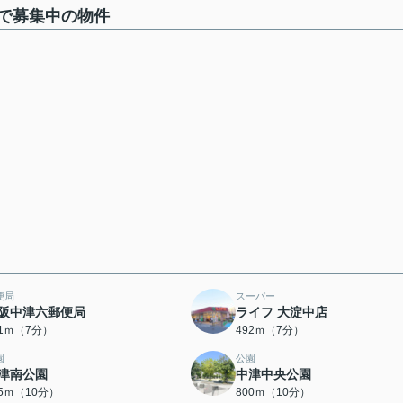
で募集中の物件
便局
スーパー
阪中津六郵便局
ライフ 大淀中店
91ｍ（7分）
492ｍ（7分）
園
公園
津南公園
中津中央公園
95ｍ（10分）
800ｍ（10分）