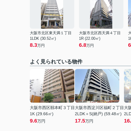
大阪市北区東天満１丁目
大阪市北区西天満４丁目
1LDK (30.52㎡)
1R (22.00㎡)
1
8.3
6.8
6
万円
万円
よく見られている物件
大阪市西区靱本町３丁目
大阪市西淀川区福町２丁目
大
1K (29.66㎡)
2LDK＋S(納戸) (59.48㎡)
2LD
9.6
17.5
16
万円
万円