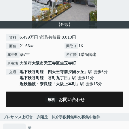
【外観】
6.499万円 管理/共益費 8,010円
賃料
21.66㎡
1K
面積
間取り
築7年
1階/5階建
築年数
所在階
大阪府
大阪市天王寺区
生玉寺町
所在地
地下鉄谷町線
「
四天王寺前夕陽ヶ丘
」駅 徒歩6分
交通
地下鉄谷町線
「
谷町九丁目
」駅 徒歩11分
近鉄難波・奈良線
「
大阪上本町
」駅 徒歩15分
お問い合わせ
無料
プレサンス上町台 夕陽丘 仲介手数料無料の募集中物件
1階