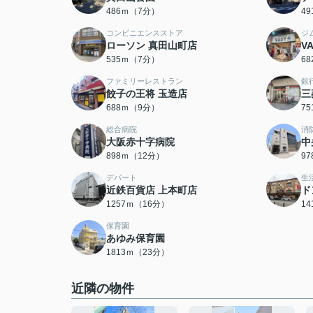
486ｍ（7分）
4
コンビニエンスストア
ジ
ローソン 真田山町店
V
535ｍ（7分）
6
ファミリーレストラン
銀
餃子の王将 玉造店
三
688ｍ（9分）
7
総合病院
消
大阪赤十字病院
中
898ｍ（12分）
9
デパート
生
近鉄百貨店 上本町店
ド
1257ｍ（16分）
1
保育園
あゆみ保育園
1813ｍ（23分）
近隣の物件