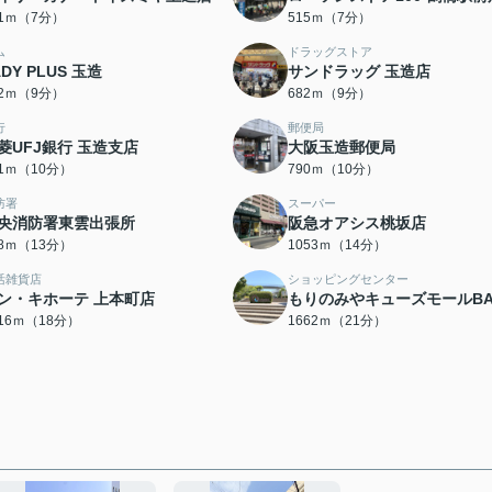
91ｍ（7分）
515ｍ（7分）
ム
ドラッグストア
ADY PLUS 玉造
サンドラッグ 玉造店
82ｍ（9分）
682ｍ（9分）
行
郵便局
菱UFJ銀行 玉造支店
大阪玉造郵便局
51ｍ（10分）
790ｍ（10分）
防署
スーパー
央消防署東雲出張所
阪急オアシス桃坂店
78ｍ（13分）
1053ｍ（14分）
活雑貨店
ショッピングセンター
ン・キホーテ 上本町店
もりのみやキューズモールBA
416ｍ（18分）
1662ｍ（21分）