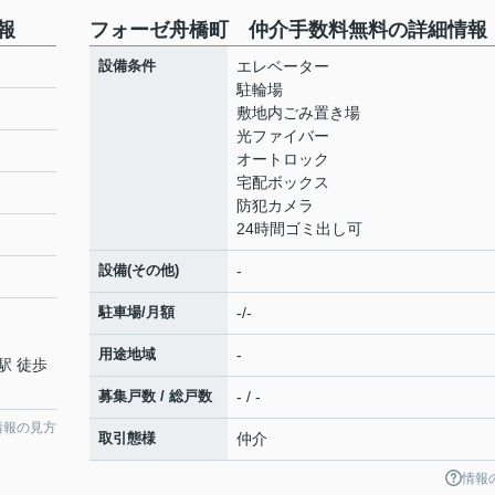
報
フォーゼ舟橋町 仲介手数料無料の詳細情報
設備条件
エレベーター
駐輪場
敷地内ごみ置き場
光ファイバー
オートロック
宅配ボックス
防犯カメラ
24時間ゴミ出し可
設備(その他)
-
駐車場/月額
-/-
用途地域
-
駅 徒歩
募集戸数 / 総戸数
- / -
情報の見方
取引態様
仲介
情報