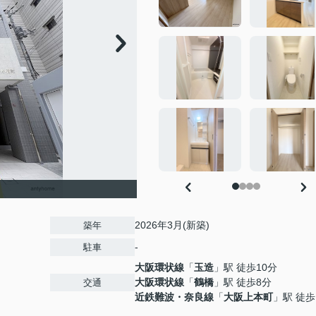
2026年3月(新築)
築年
-
駐車
大阪環状線
「
玉造
」駅 徒歩10分
大阪環状線
「
鶴橋
」駅 徒歩8分
交通
近鉄難波・奈良線
「
大阪上本町
」駅 徒歩