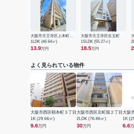
大阪市天王寺区上本町５丁目
大阪市天王寺区生玉町
1LDK (46.64㎡)
1SLDK (55.27㎡)
2
13.9
18.5
2
万円
万円
よく見られている物件
大阪市西区靱本町３丁目
大阪市西区京町堀２丁目
大阪
1K (29.66㎡)
2LDK (76.86㎡)
1K (2
9.6
30
6.6
万円
万円