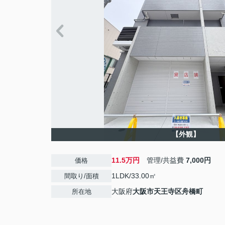
【外観】
11.5万円
管理/共益費
7,000円
価格
1LDK/33.00㎡
間取り/面積
大阪府
大阪市天王寺区
舟橋町
所在地