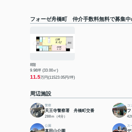
フォーゼ舟橋町 仲介手数料無料で募集中
8階
9.98坪 (33.00㎡)
11.5
万円(11523.05円/坪)
周辺施設
警察
コ
天王寺警察署 舟橋町交番
フ
288ｍ（4分）
4
公園
ス
真田山公園
デ