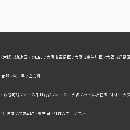
大阪市浪速区
吹田市
大阪市福島区
大阪市東淀川区
大阪市都島
吉野
東中島
立売堀
下鉄谷町線
地下鉄千日前線
地下鉄中央線
地下鉄堺筋線
おおさか
阿波座
堺筋本町
東三国
谷町六丁目
江坂