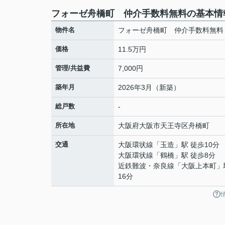
フォーゼ舟橋町 仲介手数料無料の基本情
物件名
フォーゼ舟橋町 仲介手数料無料
価格
11.5万円
管理/共益費
7,000円
築年月
2026年3月（新築）
総戸数
-
所在地
大阪府
大阪市天王寺区
舟橋町
交通
大阪環状線
「
玉造
」駅 徒歩10分
大阪環状線
「
鶴橋
」駅 徒歩8分
近鉄難波・奈良線
「
大阪上本町
」
16分