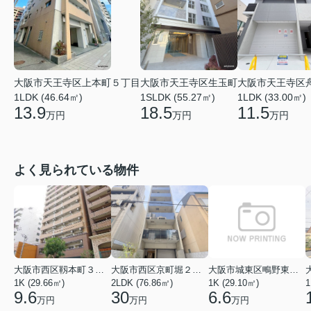
大阪市天王寺区上本町５丁目
大阪市天王寺区生玉町
大阪市天王寺区
1LDK (46.64㎡)
1SLDK (55.27㎡)
1LDK (33.00㎡)
13.9
18.5
11.5
万円
万円
万円
よく見られている物件
大阪市西区靱本町３丁目
大阪市西区京町堀２丁目
大阪市城東区鴫野東３丁目
1K (29.66㎡)
2LDK (76.86㎡)
1K (29.10㎡)
1
9.6
30
6.6
万円
万円
万円