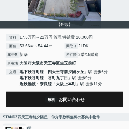
【外観】
17.5万円～22万円 管理/共益費 20,000円
賃料
53.66㎡～54.44㎡
2LDK
面積
間取り
新築
3階/15階建
築年数
所在階
大阪府
大阪市天王寺区
生玉前町
所在地
地下鉄谷町線
「
四天王寺前夕陽ヶ丘
」駅 徒歩6分
交通
地下鉄谷町線
「
谷町九丁目
」駅 徒歩9分
近鉄難波・奈良線
「
大阪上本町
」駅 徒歩11分
お問い合わせ
無料
STANDZ四天王寺前夕陽丘 仲介手数料無料の募集中物件
3階