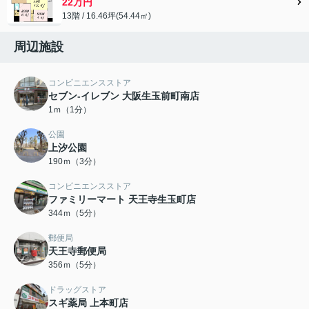
22万円
13階 / 16.46坪(54.44㎡)
周辺施設
コンビニエンスストア
セブン-イレブン 大阪生玉前町南店
1ｍ（1分）
公園
上汐公園
190ｍ（3分）
コンビニエンスストア
ファミリーマート 天王寺生玉町店
344ｍ（5分）
郵便局
天王寺郵便局
356ｍ（5分）
ドラッグストア
スギ薬局 上本町店