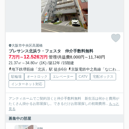
大阪市中央区高麗橋
プレサンス北浜ラ・フェスタ 仲介手数料無料
7
12.526
万円～
万円
管理/共益費8,000円～11,740円
21.37㎡～34.80㎡ (1K) /築12年 /15階建
地下鉄堺筋線「北浜」駅 徒歩6分
京阪電鉄中之島線「なにわ橋」駅 徒歩9分
駐輪場
オートロック
エレベーター
CATV
宅配ボックス
インターネット対応
アンティホームでご契約頂くと仲介手数料無料 新生活は何かと費用が
たくさん掛かるお部屋探し。できるだけお部屋探しの初期費用...
もっと
見る
募集中の部屋
5階