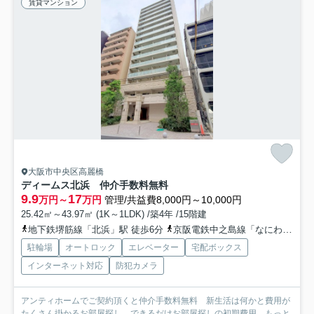
賃貸マンション
大阪市中央区高麗橋
ディームス北浜 仲介手数料無料
9.9
17
万円～
万円
管理/共益費8,000円～10,000円
25.42㎡～43.97㎡ (1K～1LDK) /築4年 /15階建
地下鉄堺筋線「北浜」駅 徒歩6分
京阪電鉄中之島線「なにわ橋」駅 徒歩8分
駐輪場
オートロック
エレベーター
宅配ボックス
インターネット対応
防犯カメラ
アンティホームでご契約頂くと仲介手数料無料 新生活は何かと費用が
たくさん掛かるお部屋探し。できるだけお部屋探しの初期費用...
もっと