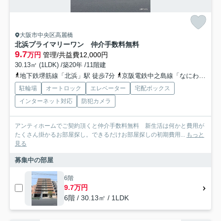
大阪市中央区高麗橋
北浜プライマリーワン 仲介手数料無料
9.7
万円
管理/共益費12,000円
30.13㎡ (1LDK) /築20年 /11階建
地下鉄堺筋線「北浜」駅 徒歩7分
京阪電鉄中之島線「なにわ橋」駅 徒歩10分
駐輪場
オートロック
エレベーター
宅配ボックス
インターネット対応
防犯カメラ
アンティホームでご契約頂くと仲介手数料無料 新生活は何かと費用が
たくさん掛かるお部屋探し。できるだけお部屋探しの初期費用...
もっと
見る
募集中の部屋
6階
9.7万円
6階 / 30.13㎡ / 1LDK