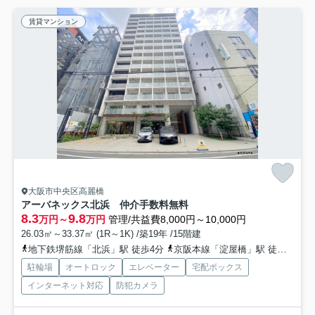
賃貸マンション
大阪市中央区高麗橋
アーバネックス北浜 仲介手数料無料
8.3
9.8
万円～
万円
管理/共益費8,000円～10,000円
26.03㎡～33.37㎡ (1R～1K) /築19年 /15階建
地下鉄堺筋線「北浜」駅 徒歩4分
京阪本線「淀屋橋」駅 徒歩6分
駐輪場
オートロック
エレベーター
宅配ボックス
インターネット対応
防犯カメラ