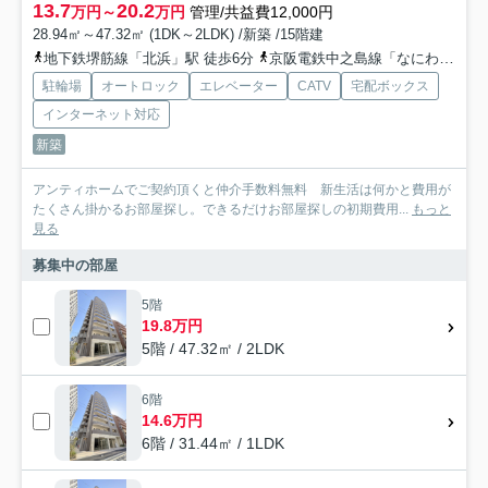
13.7
20.2
万円～
万円
管理/共益費12,000円
28.94㎡～47.32㎡ (1DK～2LDK) /新築 /15階建
地下鉄堺筋線「北浜」駅 徒歩6分
京阪電鉄中之島線「なにわ橋」駅 徒歩9分
駐輪場
オートロック
エレベーター
CATV
宅配ボックス
インターネット対応
新築
アンティホームでご契約頂くと仲介手数料無料 新生活は何かと費用が
たくさん掛かるお部屋探し。できるだけお部屋探しの初期費用...
もっと
見る
募集中の部屋
5階
19.8万円
5階 / 47.32㎡ / 2LDK
6階
14.6万円
6階 / 31.44㎡ / 1LDK