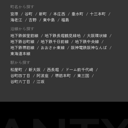
町名から探す
宮原
谷町
新町
本庄西
垂水町
十三本町
海老江
吉野
東中島
福島
沿線から探す
地下鉄御堂筋線
地下鉄長堀鶴見緑地
大阪環状線
地下鉄谷町線
地下鉄千日前線
地下鉄中央線
地下鉄堺筋線
おおさか東線
阪神電鉄阪神なんば
東海道本線
駅から探す
松屋町
新大阪
西長堀
ドーム前千代崎
谷町四丁目
阿波座
堺筋本町
東三国
谷町六丁目
江坂