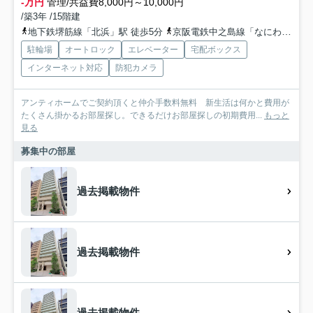
-万円
管理/共益費8,000円～10,000円
/築3年 /15階建
地下鉄堺筋線「北浜」駅 徒歩5分
京阪電鉄中之島線「なにわ橋」駅 徒歩8分
駐輪場
オートロック
エレベーター
宅配ボックス
インターネット対応
防犯カメラ
アンティホームでご契約頂くと仲介手数料無料 新生活は何かと費用が
たくさん掛かるお部屋探し。できるだけお部屋探しの初期費用...
もっと
見る
募集中の部屋
過去掲載物件
過去掲載物件
過去掲載物件