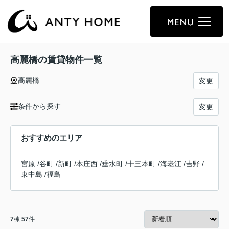
高麗橋の賃貸物件一覧
高麗橋
変更
条件から探す
変更
おすすめのエリア
宮原
/
谷町
/
新町
/
本庄西
/
垂水町
/
十三本町
/
海老江
/
吉野
/
東中島
/
福島
7
棟
57
件