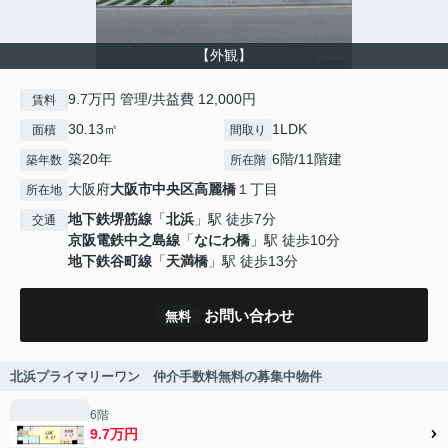
【外観】
9.7万円 管理/共益費 12,000円
賃料
30.13㎡
1LDK
面積
間取り
築20年
6階/11階建
築年数
所在階
大阪府
大阪市中央区
高麗橋
１丁目
所在地
地下鉄堺筋線
「
北浜
」駅 徒歩7分
交通
京阪電鉄中之島線
「
なにわ橋
」駅 徒歩10分
地下鉄谷町線
「
天満橋
」駅 徒歩13分
お問い合わせ
無料
北浜プライマリーワン 仲介手数料無料の募集中物件
6階
9.7万円