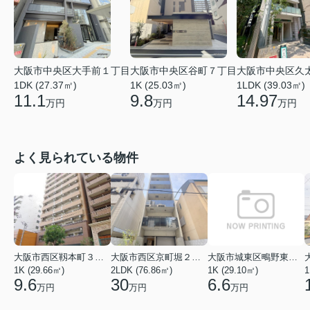
大阪市中央区大手前１丁目
大阪市中央区谷町７丁目
大阪市中央区久
1DK (27.37㎡)
1K (25.03㎡)
1LDK (39.03㎡)
11.1
9.8
14.97
万円
万円
万円
よく見られている物件
大阪市西区靱本町３丁目
大阪市西区京町堀２丁目
大阪市城東区鴫野東３丁目
1K (29.66㎡)
2LDK (76.86㎡)
1K (29.10㎡)
1
9.6
30
6.6
万円
万円
万円