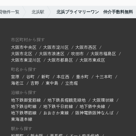
貸物件一覧
北浜駅
北浜プライマリーワン 仲介手数料無料
市区町村から探す
大阪市中央区
大阪市淀川区
大阪市西区
大阪市北区
大阪市浪速区
吹田市
大阪市福島区
大阪市東淀川区
大阪市都島区
大阪市東成区
町名から探す
宮原
谷町
新町
本庄西
垂水町
十三本町
海老江
吉野
東中島
立売堀
沿線から探す
地下鉄御堂筋線
地下鉄長堀鶴見緑地
大阪環状線
地下鉄谷町線
地下鉄千日前線
地下鉄中央線
地下鉄堺筋線
おおさか東線
阪神電鉄阪神なんば
東海道本線
駅から探す
松屋町
新大阪
西長堀
ドーム前千代崎