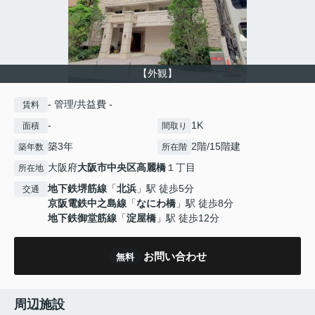
【外観】
- 管理/共益費 -
賃料
-
1K
面積
間取り
築3年
2階/15階建
築年数
所在階
大阪府
大阪市中央区
高麗橋
１丁目
所在地
地下鉄堺筋線
「
北浜
」駅 徒歩5分
交通
京阪電鉄中之島線
「
なにわ橋
」駅 徒歩8分
地下鉄御堂筋線
「
淀屋橋
」駅 徒歩12分
お問い合わせ
無料
周辺施設