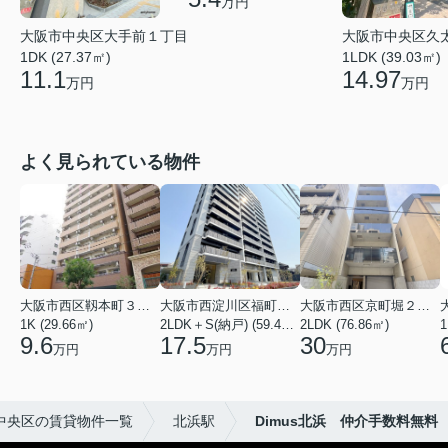
万円
大阪市中央区大手前１丁目
大阪市中央区久
1DK (27.37㎡)
1LDK (39.03㎡)
11.1
14.97
万円
万円
よく見られている物件
大阪市西区靱本町３丁目
大阪市西淀川区福町２丁目
大阪市西区京町堀２丁目
1K (29.66㎡)
2LDK＋S(納戸) (59.48㎡)
2LDK (76.86㎡)
1
9.6
17.5
30
万円
万円
万円
中央区の賃貸物件一覧
北浜駅
Dimus北浜 仲介手数料無料