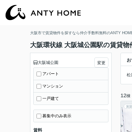
大阪市で賃貸物件を探すなら仲介手数料無料のANTY HOM
大阪環状線 大阪城公園駅の賃貸物
お
大阪城公園
変更
アパート
松
マンション
12
棟
一戸建て
賃貸
募集中のみ表示
賃料