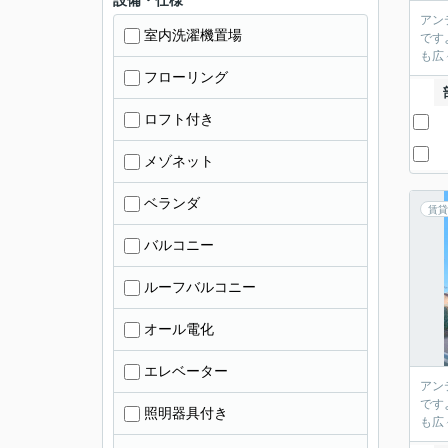
設備・仕様
アン
室内洗濯機置場
です
も広
フローリング
ロフト付き
メゾネット
ベランダ
賃貸
バルコニー
ルーフバルコニー
オール電化
エレベーター
アン
です
照明器具付き
も広