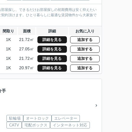
お部屋探し、できるだけお部屋探しの初期費用は安く抑えたい
ご契約頂けます。ひとり暮らしに最適な賃貸物件から大家族で
間取り
面積
詳細
お気に入り
1K
21.72㎡
詳細を見る
追加する
1K
27.05㎡
詳細を見る
追加する
1K
21.72㎡
詳細を見る
追加する
1K
20.97㎡
詳細を見る
追加する
介手
駐輪場
オートロック
エレベーター
CATV
宅配ボックス
インターネット対応