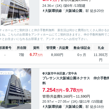
24.36㎡ (1K) /築6年 /13階建
大阪環状線
「
大阪城公園
」駅 徒歩20分
ティホームでご契約頂くと仲介手数料無料 新生活は何かと費用がたくさん掛かる
よね。こちらのお部屋をアンティホームにてご契約頂きますと、仲介手数料無料で
々とお住まいになれるお部屋まで、アンティホームへお任せ下さい。
部屋番号
所在階
賃料
管理費・共益費
敷金/保証金
礼金
6.77
-
7階
8,000円
0ヶ月
11.355万
万円
円
マンション
大阪市中央区
森ノ宮中央
プレサンス大阪城公園ネクサス 仲介手数
料
7.254
9.78
万円～
万円
管理/共益費9,160円～11,590円
20.97㎡～27.05㎡ (1K) /築11年 /15階建
大阪環状線
「
大阪城公園
」駅 徒歩16分