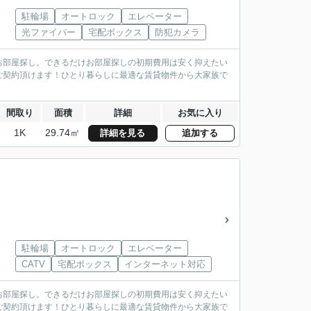
駐輪場
オートロック
エレベーター
光ファイバー
宅配ボックス
防犯カメラ
お部屋探し。できるだけお部屋探しの初期費用は安く抑えたい
ご契約頂けます！ひとり暮らしに最適な賃貸物件から大家族で
間取り
面積
詳細
お気に入り
1K
29.74㎡
詳細を見る
追加する
駐輪場
オートロック
エレベーター
CATV
宅配ボックス
インターネット対応
お部屋探し。できるだけお部屋探しの初期費用は安く抑えたい
ご契約頂けます！ひとり暮らしに最適な賃貸物件から大家族で