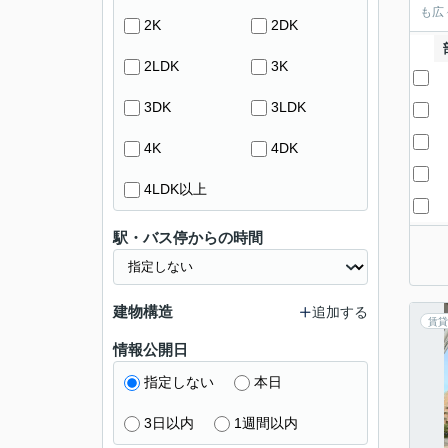
も広
2K
2DK
2LDK
3K
3DK
3LDK
4K
4DK
4LDK以上
駅・バス停からの時間
建物構造
追加する
賃貸
情報公開日
指定しない
本日
3日以内
1週間以内