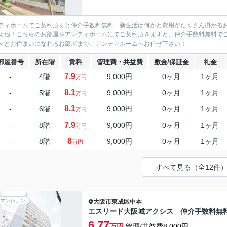
ティホームでご契約頂くと仲介手数料無料 新生活は何かと費用がたくさん掛かる
よね！こちらのお部屋をアンティホームにてご契約頂きますと、仲介手数料無料で
々とお住まいになれるお部屋まで、アンティホームへお任せ下さい！
部屋番号
所在階
賃料
管理費・共益費
敷金/保証金
礼金
7.9
-
4階
9,000円
0ヶ月
1ヶ月
万円
8.1
-
5階
9,000円
0ヶ月
1ヶ月
万円
8.1
-
6階
9,000円
0ヶ月
1ヶ月
万円
7.9
-
8階
9,000円
0ヶ月
1ヶ月
万円
8
-
8階
9,000円
0ヶ月
1ヶ月
万円
すべて見る（全12件
マンション
大阪市東成区
中本
エスリード大阪城アクシス 仲介手数料無
6.77
万円
管理/共益費8,000円