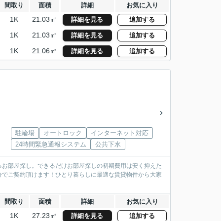
間取り
面積
詳細
お気に入り
1K
21.03㎡
詳細を見る
追加する
1K
21.03㎡
詳細を見る
追加する
1K
21.06㎡
詳細を見る
追加する
駐輪場
オートロック
インターネット対応
24時間緊急通報システム
公共下水
るお部屋探し。できるだけお部屋探しの初期費用は安く抑えた
分でご契約頂けます！ひとり暮らしに最適な賃貸物件から大家
間取り
面積
詳細
お気に入り
1K
27.23㎡
詳細を見る
追加する