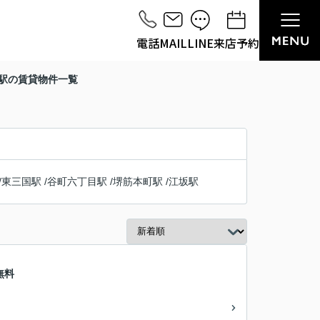
電話
MAIL
LINE
来店予約
園駅の賃貸物件一覧
/
東三国駅
/
谷町六丁目駅
/
堺筋本町駅
/
江坂駅
無料