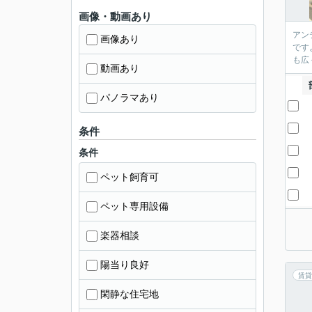
画像・動画あり
アン
画像あり
です
も広
動画あり
パノラマあり
条件
条件
ペット飼育可
ペット専用設備
楽器相談
陽当り良好
賃貸
閑静な住宅地