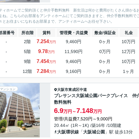
ティホームでご契約頂くと仲介手数料無料 新生活は何かと費用がたくさん掛かる
よね。こちらのお部屋をアンティホームにてご契約頂きますと、仲介手数料無料で
々とお住まいになれるお部屋まで、アンティホームへお任せ下さい。
部屋番号
所在階
賃料
管理費・共益費
敷金/保証金
礼金
7.254
-
2階
9,460円
0ヶ月
10万円
万円
9.78
-
5階
11,590円
0万円
12万円
万円
7.454
-
9階
9,460円
0ヶ月
10万円
万円
7.284
-
12階
9,160円
0ヶ月
1ヶ月
万円
マンション
大阪市東成区
中道
プレサンス大阪城公園パークプレイス 仲
数料無料
6.9
7.148
万円～
万円
管理/共益費7,520円～9,000円
20.44㎡ (1R～1K) /築16年 /10階建
大阪環状線
「
大阪城公園
」駅 徒歩13分