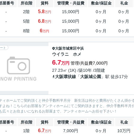
部屋番号
所在階
賃料
管理費・共益費
敷金/保証金
礼金
5.8
-
2階
15,000円
0ヶ月
0ヶ月
万円
6.8
-
5階
15,000円
0ヶ月
0ヶ月
万円
6
-
8階
15,000円
0ヶ月
0ヶ月
万円
ート
大阪市城東区
中浜
ウイラニ ホメ
6.7
万円
管理/共益費7,000円
27.23㎡ (1K) /築10年 /3階建
大阪環状線
「
大阪城公園
」駅 徒歩17分
ティホームでご契約頂くと仲介手数料半月分 新生活は何かと費用がたくさん掛か
すよね！こちらのお部屋をアンティホームにてご契約頂きますと、仲介手数料半月
も広々とお住まいになれるお部屋まで、アンティホームへお任せ下さい！
部屋番号
所在階
賃料
管理費・共益費
敷金/保証金
礼金
6.7
-
1階
7,000円
0ヶ月
10万円
万円