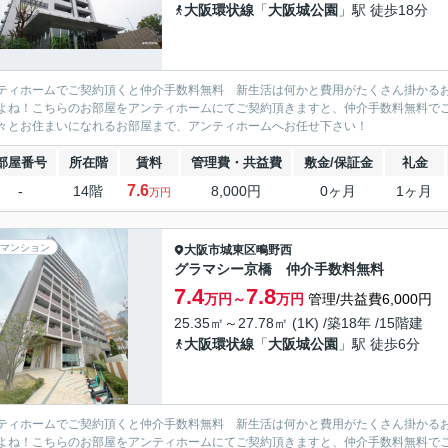
大阪環状線
「
大阪城公園
」駅 徒歩18分
ティホームでご契約頂くと仲介手数料無料 新生活は何かと費用がたくさん掛かる
よね！こちらのお部屋をアンティホームにてご契約頂きますと、仲介手数料無料で
々とお住まいになれるお部屋まで、アンティホームへお任せ下さい！
部屋番号
所在階
賃料
管理費・共益費
敷金/保証金
礼金
7.6
-
14階
8,000円
0ヶ月
1ヶ月
万円
マンション
大阪市城東区
鴫野西
グラマシー京橋 仲介手数料無料
7.4
7.8
万円～
万円
管理/共益費6,000円
25.35㎡～27.78㎡ (1K) /築18年 /15階建
大阪環状線
「
大阪城公園
」駅 徒歩6分
ティホームでご契約頂くと仲介手数料無料 新生活は何かと費用がたくさん掛かる
よね！こちらのお部屋をアンティホームにてご契約頂きますと、仲介手数料無料で