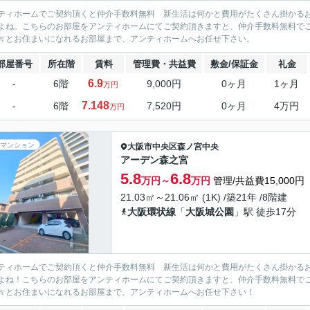
ティホームでご契約頂くと仲介手数料無料 新生活は何かと費用がたくさん掛かる
よね。こちらのお部屋をアンティホームにてご契約頂きますと、仲介手数料無料で
々とお住まいになれるお部屋まで、アンティホームへお任せ下さい。
部屋番号
所在階
賃料
管理費・共益費
敷金/保証金
礼金
6.9
-
6階
9,000円
0ヶ月
1ヶ月
万円
7.148
-
6階
7,520円
0ヶ月
4万円
万円
マンション
大阪市中央区
森ノ宮中央
アーデン森之宮
5.8
6.8
万円～
万円
管理/共益費15,000円
21.03㎡～21.06㎡ (1K) /築21年 /8階建
大阪環状線
「
大阪城公園
」駅 徒歩17分
ティホームでご契約頂くと仲介手数料無料 新生活は何かと費用がたくさん掛かる
よね！こちらのお部屋をアンティホームにてご契約頂きますと、仲介手数料無料で
々とお住まいになれるお部屋まで、アンティホームへお任せ下さい！