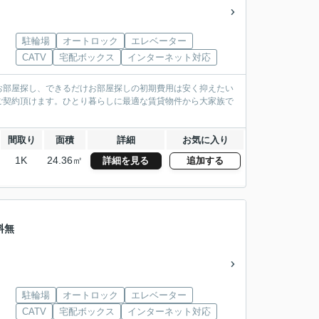
駐輪場
オートロック
エレベーター
CATV
宅配ボックス
インターネット対応
お部屋探し、できるだけお部屋探しの初期費用は安く抑えたい
ご契約頂けます。ひとり暮らしに最適な賃貸物件から大家族で
間取り
面積
詳細
お気に入り
1K
24.36㎡
詳細を見る
追加する
料無
駐輪場
オートロック
エレベーター
CATV
宅配ボックス
インターネット対応