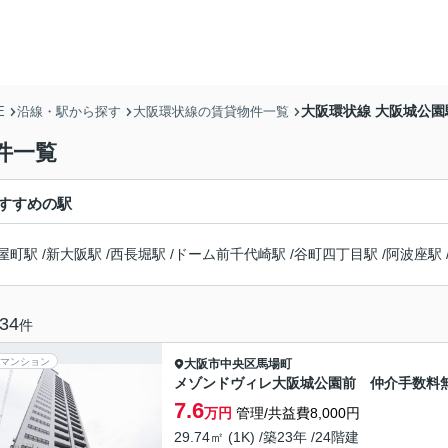
大阪環状線 大阪城公
E
沿線・駅から探す
大阪環状線の賃貸物件一覧
件一覧
すすめの駅
屋町駅
/
新大阪駅
/
西長堀駅
/
ドーム前千代崎駅
/
谷町四丁目駅
/
阿波座駅
34
件
マンション
大阪市中央区
馬場町
メゾンドヴィレ大阪城公園前 仲介手数料
7.6
万円
管理/共益費8,000円
29.74㎡ (1K) /築23年 /24階建