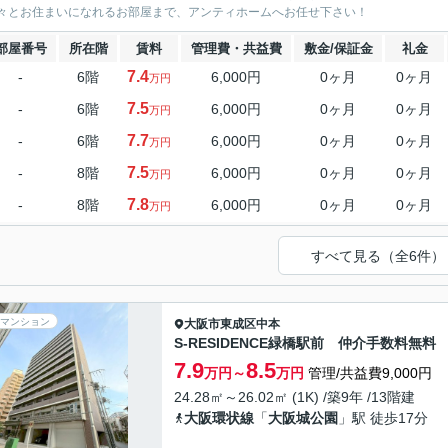
々とお住まいになれるお部屋まで、アンティホームへお任せ下さい！
部屋番号
所在階
賃料
管理費・共益費
敷金/保証金
礼金
7.4
-
6階
6,000円
0ヶ月
0ヶ月
万円
7.5
-
6階
6,000円
0ヶ月
0ヶ月
万円
7.7
-
6階
6,000円
0ヶ月
0ヶ月
万円
7.5
-
8階
6,000円
0ヶ月
0ヶ月
万円
7.8
-
8階
6,000円
0ヶ月
0ヶ月
万円
すべて見る（全6件）
マンション
大阪市東成区
中本
S-RESIDENCE緑橋駅前 仲介手数料無料
7.9
8.5
万円～
万円
管理/共益費9,000円
24.28㎡～26.02㎡ (1K) /築9年 /13階建
大阪環状線
「
大阪城公園
」駅 徒歩17分