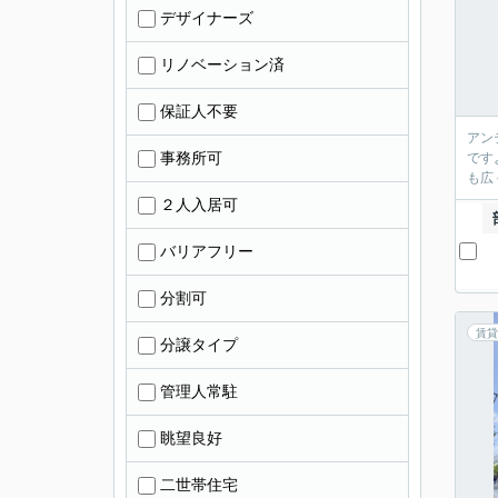
デザイナーズ
リノベーション済
保証人不要
アン
事務所可
です
も広
２人入居可
バリアフリー
分割可
賃貸
分譲タイプ
管理人常駐
眺望良好
二世帯住宅