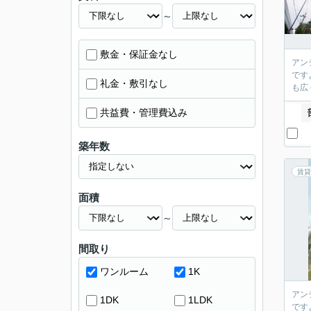
～
敷金・保証金なし
アン
です
礼金・敷引なし
も広
共益費・管理費込み
築年数
賃貸
面積
～
間取り
ワンルーム
1K
アン
1DK
1LDK
です