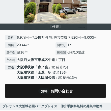
【外観】
6.9万円～7.148万円 管理/共益費 7,520円～9,000円
賃料
20.44㎡
1K
面積
間取り
築16年
6階/10階建
築年数
所在階
大阪府
大阪市東成区
中道
１丁目
所在地
大阪環状線
「
森ノ宮
」駅 徒歩2分
交通
大阪環状線
「
玉造
」駅 徒歩13分
大阪環状線
「
大阪城公園
」駅 徒歩13分
お問い合わせ
無料
プレサンス大阪城公園パークプレイス 仲介手数料無料の募集中物件