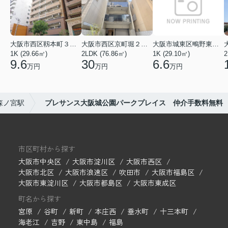
大阪市西区靱本町３丁目
大阪市西区京町堀２丁目
大阪市城東区鴫野東３丁目
1K (29.66㎡)
2LDK (76.86㎡)
1K (29.10㎡)
9.6
30
6.6
万円
万円
万円
森ノ宮駅
プレサンス大阪城公園パークプレイス 仲介手数料無料
市区町村から探す
大阪市中央区
大阪市淀川区
大阪市西区
大阪市北区
大阪市浪速区
吹田市
大阪市福島区
大阪市東淀川区
大阪市都島区
大阪市東成区
町名から探す
宮原
谷町
新町
本庄西
垂水町
十三本町
海老江
吉野
東中島
福島