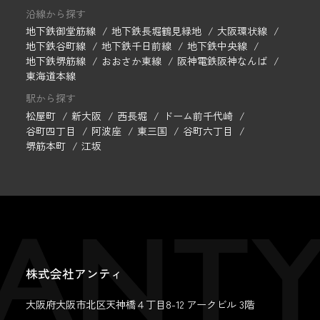
沿線から探す
地下鉄御堂筋線
地下鉄長堀鶴見緑地
大阪環状線
地下鉄谷町線
地下鉄千日前線
地下鉄中央線
地下鉄堺筋線
おおさか東線
阪神電鉄阪神なんば
東海道本線
駅から探す
松屋町
新大阪
西長堀
ドーム前千代崎
谷町四丁目
阿波座
東三国
谷町六丁目
堺筋本町
江坂
株式会社アンティ
大阪府大阪市北区天神橋４丁目8-12 アークビル 3階