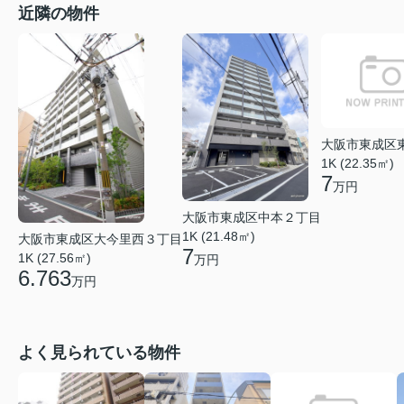
近隣の物件
大阪市東成区
1K (22.35㎡)
7
万円
大阪市東成区中本２丁目
1K (21.48㎡)
大阪市東成区大今里西３丁目
7
1K (27.56㎡)
万円
6.763
万円
よく見られている物件