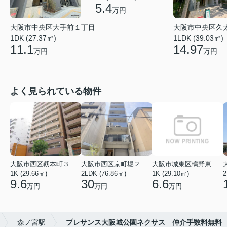
5.4
万円
大阪市中央区大手前１丁目
大阪市中央区久
1DK (27.37㎡)
1LDK (39.03㎡)
11.1
14.97
万円
万円
よく見られている物件
大阪市西区靱本町３丁目
大阪市西区京町堀２丁目
大阪市城東区鴫野東３丁目
1K (29.66㎡)
2LDK (76.86㎡)
1K (29.10㎡)
9.6
30
6.6
万円
万円
万円
森ノ宮駅
プレサンス大阪城公園ネクサス 仲介手数料無料