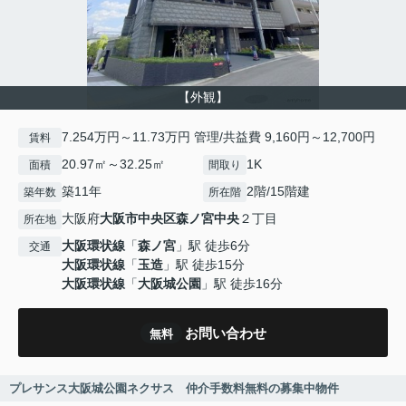
【外観】
7.254万円～11.73万円 管理/共益費 9,160円～12,700円
賃料
20.97㎡～32.25㎡
1K
面積
間取り
築11年
2階/15階建
築年数
所在階
大阪府
大阪市中央区
森ノ宮中央
２丁目
所在地
大阪環状線
「
森ノ宮
」駅 徒歩6分
交通
大阪環状線
「
玉造
」駅 徒歩15分
大阪環状線
「
大阪城公園
」駅 徒歩16分
お問い合わせ
無料
プレサンス大阪城公園ネクサス 仲介手数料無料の募集中物件