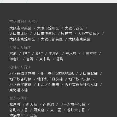
市区町村から探す
大阪市中央区
大阪市淀川区
大阪市西区
大阪市北区
大阪市浪速区
吹田市
大阪市福島区
大阪市東淀川区
大阪市都島区
大阪市東成区
町名から探す
宮原
谷町
新町
本庄西
垂水町
十三本町
海老江
吉野
東中島
福島
沿線から探す
地下鉄御堂筋線
地下鉄長堀鶴見緑地
大阪環状線
地下鉄谷町線
地下鉄千日前線
地下鉄中央線
地下鉄堺筋線
おおさか東線
阪神電鉄阪神なんば
東海道本線
駅から探す
松屋町
新大阪
西長堀
ドーム前千代崎
谷町四丁目
阿波座
東三国
谷町六丁目
堺筋本町
江坂