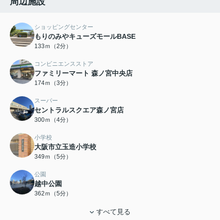
周辺施設
ショッピングセンター
もりのみやキューズモールBASE
133ｍ（2分）
コンビニエンスストア
ファミリーマート 森ノ宮中央店
174ｍ（3分）
スーパー
セントラルスクエア森ノ宮店
300ｍ（4分）
小学校
大阪市立玉造小学校
349ｍ（5分）
公園
越中公園
362ｍ（5分）
すべて見る