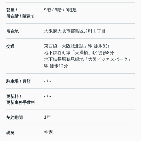
9階 / 9階 / 9階建
部屋 /
所在階 / 階建て
大阪府
大阪市都島区
片町
１丁目
所在地
東西線
「
大阪城北詰
」駅 徒歩8分
交通
地下鉄谷町線
「
天満橋
」駅 徒歩8分
地下鉄長堀鶴見緑地
「
大阪ビジネスパーク
」
駅 徒歩12分
- / -
駐車場 / 月額
- / -
更新料 /
更新事務手数料
1年
契約期間
空家
現況