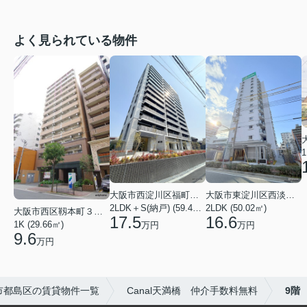
よく見られている物件
1
大阪市西淀川区福町２丁目
大阪市東淀川区西淡路１丁目
2LDK＋S(納戸) (59.48㎡)
2LDK (50.02㎡)
大阪市西区靱本町３丁目
17.5
16.6
1K (29.66㎡)
万円
万円
9.6
万円
市都島区の賃貸物件一覧
Canal天満橋 仲介手数料無料
9階