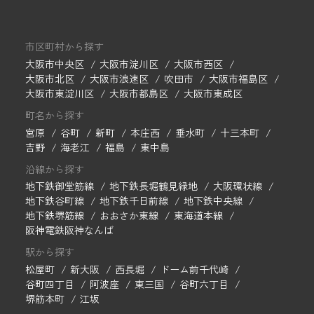
市区町村から探す
大阪市中央区
大阪市淀川区
大阪市西区
大阪市北区
大阪市浪速区
吹田市
大阪市福島区
大阪市東淀川区
大阪市都島区
大阪市東成区
町名から探す
宮原
谷町
新町
本庄西
垂水町
十三本町
吉野
海老江
福島
東中島
沿線から探す
地下鉄御堂筋線
地下鉄長堀鶴見緑地
大阪環状線
地下鉄谷町線
地下鉄千日前線
地下鉄中央線
地下鉄堺筋線
おおさか東線
東海道本線
阪神電鉄阪神なんば
駅から探す
松屋町
新大阪
西長堀
ドーム前千代崎
谷町四丁目
阿波座
東三国
谷町六丁目
堺筋本町
江坂