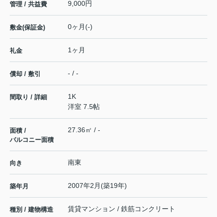
9,000円
管理 / 共益費
0ヶ月(-)
敷金(保証金)
1ヶ月
礼金
- / -
償却 / 敷引
1K
間取り / 詳細
洋室 7.5帖
27.36㎡ / -
面積 /
バルコニー面積
南東
向き
2007年2月(築19年)
築年月
賃貸マンション / 鉄筋コンクリート
種別 / 建物構造