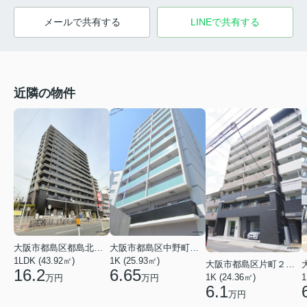
メールで共有する
LINEで共有する
近隣の物件
大阪市都島区都島北通１丁目
大阪市都島区中野町３丁目
1LDK (43.92㎡)
1K (25.93㎡)
大阪市都島区片町２丁目
16.2
6.65
1K (24.36㎡)
1
万円
万円
6.1
万円