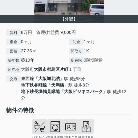
【外観】
8万円 管理/共益費 9,000円
賃料
0ヶ月
1ヶ月
敷金
礼金
27.36㎡
1K
面積
間取り
築19年
9階/9階建
築年数
所在階
大阪府
大阪市都島区
片町
１丁目
所在地
東西線
「
大阪城北詰
」駅 徒歩8分
交通
地下鉄谷町線
「
天満橋
」駅 徒歩8分
地下鉄長堀鶴見緑地
「
大阪ビジネスパーク
」駅 徒歩12
分
物件の特徴
バストイレ
室内洗濯機
TVモニタ
独立洗面台