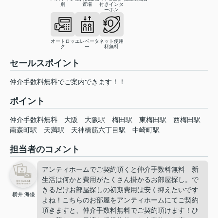
別
置場
付きインタ
ーホン
オートロッ
エレベータ
ネット使用
ク
ー
料無料
セールスポイント
仲介手数料無料でご案内できます！！
ポイント
仲介手数料無料
大阪
大阪駅
梅田駅
東梅田駅
西梅田駅
南森町駅
天満駅
天神橋筋六丁目駅
中崎町駅
担当者のコメント
アンティホームでご契約頂くと仲介手数料無料 新
生活は何かと費用がたくさん掛かるお部屋探し。で
きるだけお部屋探しの初期費用は安く抑えたいです
横井 海優
よね！こちらのお部屋をアンティホームにてご契約
頂きますと、仲介手数料無料でご契約頂けます！ひ