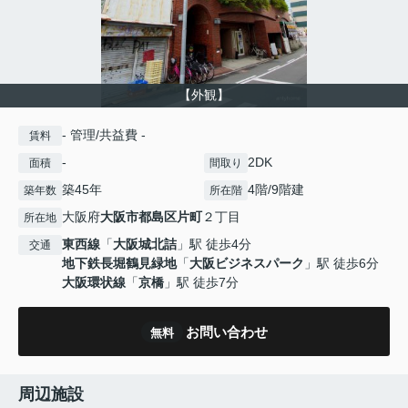
【外観】
- 管理/共益費 -
賃料
-
2DK
面積
間取り
築45年
4階/9階建
築年数
所在階
大阪府
大阪市都島区
片町
２丁目
所在地
東西線
「
大阪城北詰
」駅 徒歩4分
交通
地下鉄長堀鶴見緑地
「
大阪ビジネスパーク
」駅 徒歩6分
大阪環状線
「
京橋
」駅 徒歩7分
お問い合わせ
無料
周辺施設