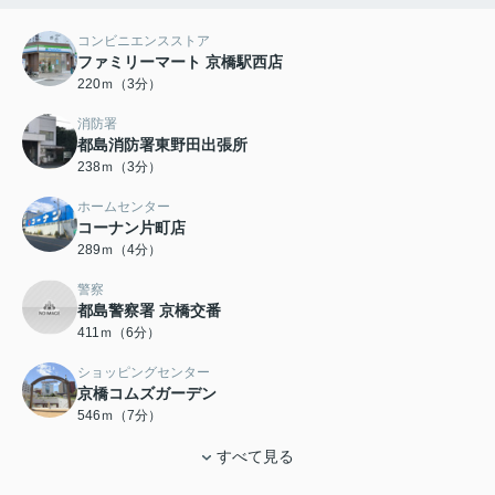
コンビニエンスストア
ファミリーマート 京橋駅西店
220ｍ（3分）
消防署
都島消防署東野田出張所
238ｍ（3分）
ホームセンター
コーナン片町店
289ｍ（4分）
警察
都島警察署 京橋交番
411ｍ（6分）
ショッピングセンター
京橋コムズガーデン
546ｍ（7分）
すべて見る