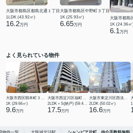
大阪市都島区都島北通１丁目
大阪市都島区中野町３丁目
1LDK (43.92㎡)
1K (25.93㎡)
大阪市都島
16.2
6.65
1K (24.36㎡
万円
万円
6.1
万円
よく見られている物件
大阪市西区靱本町３丁目
大阪市西淀川区福町２丁目
大阪市東淀川区西淡路１丁目
1K (29.66㎡)
2LDK＋S(納戸) (59.48㎡)
2LDK (50.02㎡)
1
9.6
17.5
16.6
万円
万円
万円
貸物件一覧
大阪城北詰駅
シャンピア片町 仲介手数料無料