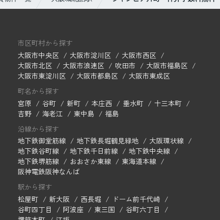
市区町村から探す
大阪市中央区
大阪市淀川区
大阪市西区
大阪市北区
大阪市浪速区
吹田市
大阪市福島区
大阪市東淀川区
大阪市都島区
大阪市東成区
町名から探す
宮原
谷町
新町
本庄西
垂水町
十三本町
吉野
海老江
東中島
福島
沿線から探す
地下鉄御堂筋線
地下鉄長堀鶴見緑地
大阪環状線
地下鉄谷町線
地下鉄千日前線
地下鉄中央線
地下鉄堺筋線
おおさか東線
東海道本線
阪神電鉄阪神なんば
駅から探す
松屋町
新大阪
西長堀
ドーム前千代崎
谷町四丁目
阿波座
東三国
谷町六丁目
堺筋本町
江坂