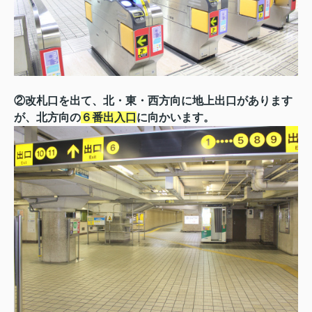
②改札口を出て、北・東・西方向に地上出口があります
が、北方向の
６番出入口
に向かいます。