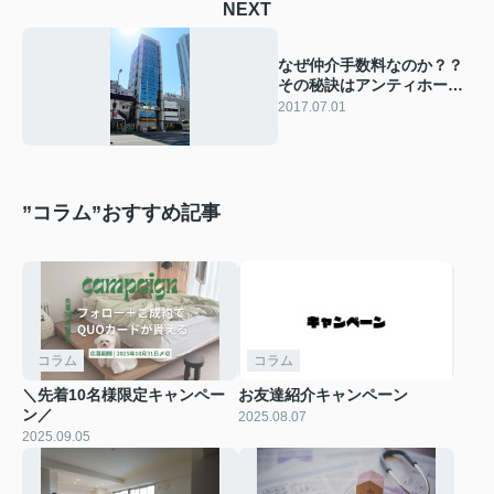
NEXT
なぜ仲介手数料なのか？？
その秘訣はアンティホーム
にあり
2017.07.01
”コラム”おすすめ記事
コラム
コラム
＼先着10名様限定キャンペー
お友達紹介キャンペーン
ン／
2025.08.07
2025.09.05