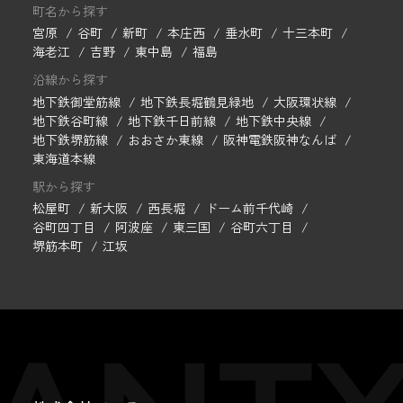
町名から探す
宮原
谷町
新町
本庄西
垂水町
十三本町
海老江
吉野
東中島
福島
沿線から探す
地下鉄御堂筋線
地下鉄長堀鶴見緑地
大阪環状線
地下鉄谷町線
地下鉄千日前線
地下鉄中央線
地下鉄堺筋線
おおさか東線
阪神電鉄阪神なんば
東海道本線
駅から探す
松屋町
新大阪
西長堀
ドーム前千代崎
谷町四丁目
阿波座
東三国
谷町六丁目
堺筋本町
江坂