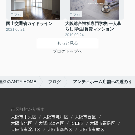
コラム
コラム
国土交通省ガイドライン
大阪総合福祉専門学校|一人暮
らし|学生|賃貸マンション
2021.05.21
2019.09.24
もっと見る
ブログトップへ
のANTY HOME
ブログ
アンティホーム店舗への道のり
市区町村から探す
大阪市中央区
大阪市淀川区
大阪市西区
大阪市北区
大阪市浪速区
吹田市
大阪市福島区
大阪市東淀川区
大阪市都島区
大阪市東成区