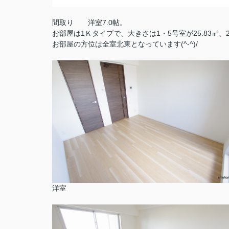
間取り 洋室7.0帖。
お部屋は1Ｋタイプで、大きさは1・5号室が25.83㎡、2
お部屋の方位は全室北東となっています(^-^)/
洋室