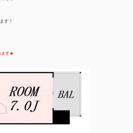
ます！
来ます★