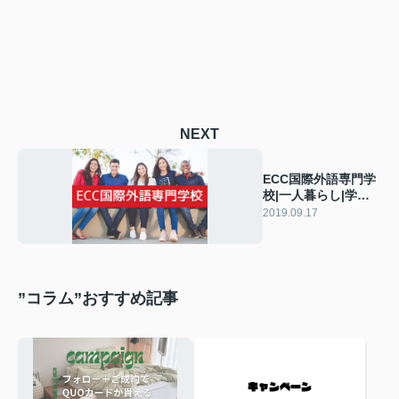
NEXT
ECC国際外語専門学
校|一人暮らし|学生|
賃貸マンション
2019.09.17
”コラム”おすすめ記事