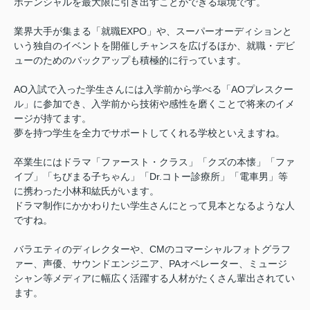
ポテンシャルを最大限に引き出すことができる環境です。
業界大手が集まる「就職EXPO」や、スーパーオーディションと
いう独自のイベントを開催しチャンスを広げるほか、就職・デビ
ューのためのバックアップも積極的に行っています。
AO入試で入った学生さんには入学前から学べる「AOプレスクー
ル」に参加でき、入学前から技術や感性を磨くことで将来のイメ
ージが持てます。
夢を持つ学生を全力でサポートしてくれる学校といえますね。
卒業生にはドラマ「ファースト・クラス」「クズの本懐」「ファ
イブ」「ちびまる子ちゃん」「Dr.コトー診療所」「電車男」等
に携わった小林和紘氏がいます。
ドラマ制作にかかわりたい学生さんにとって見本となるような人
ですね。
バラエティのディレクターや、CMのコマーシャルフォトグラフ
ァー、声優、サウンドエンジニア、PAオペレーター、ミュージ
シャン等メディアに幅広く活躍する人材がたくさん輩出されてい
ます。