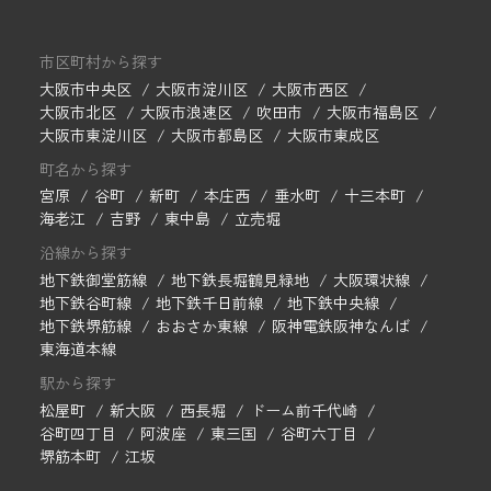
市区町村から探す
大阪市中央区
大阪市淀川区
大阪市西区
大阪市北区
大阪市浪速区
吹田市
大阪市福島区
大阪市東淀川区
大阪市都島区
大阪市東成区
町名から探す
宮原
谷町
新町
本庄西
垂水町
十三本町
海老江
吉野
東中島
立売堀
沿線から探す
地下鉄御堂筋線
地下鉄長堀鶴見緑地
大阪環状線
地下鉄谷町線
地下鉄千日前線
地下鉄中央線
地下鉄堺筋線
おおさか東線
阪神電鉄阪神なんば
東海道本線
駅から探す
松屋町
新大阪
西長堀
ドーム前千代崎
谷町四丁目
阿波座
東三国
谷町六丁目
堺筋本町
江坂