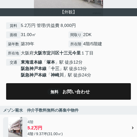
【外観】
5.2万円 管理/共益費 8,000円
賃料
31.00㎡
2DK
面積
間取り
築39年
4階/5階建
築年数
所在階
大阪府
大阪市淀川区
十三元今里
１丁目
所在地
東海道本線
「
塚本
」駅 徒歩12分
交通
阪急神戸本線
「
十三
」駅 徒歩13分
阪急神戸本線
「
神崎川
」駅 徒歩24分
お問い合わせ
無料
メゾン菊水 仲介手数料無料の募集中物件
4階
5.2万円
4階 / 9.37坪(31.00㎡)