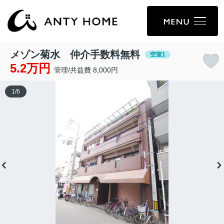
メゾン菊水 仲介手数料無料
空室1
5.2万円
管理/共益費 8,000円
1
/
6