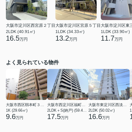
大阪市淀川区西宮原２丁目
大阪市淀川区宮原５丁目
大阪市淀川区東
2LDK (40.91㎡)
1LDK (34.33㎡)
1LDK (33.90㎡)
16.5
13.2
11.7
万円
万円
万円
よく見られている物件
大阪市西区靱本町３丁目
大阪市西淀川区福町２丁目
大阪市東淀川区西淡路１丁目
1K (29.66㎡)
2LDK＋S(納戸) (59.48㎡)
2LDK (50.02㎡)
1
9.6
17.5
16.6
万円
万円
万円