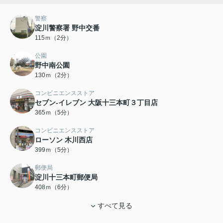
警察
淀川警察署 野中交番
115ｍ（2分）
公園
野中南公園
130ｍ（2分）
コンビニエンスストア
セブン-イレブン 大阪十三本町３丁目店
365ｍ（5分）
コンビニエンスストア
ローソン 木川西店
399ｍ（5分）
郵便局
淀川十三本町郵便局
408ｍ（6分）
すべて見る