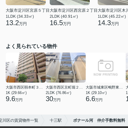
大阪市淀川区木
大阪市淀川区宮原５丁目
大阪市淀川区西宮原２丁目
1LDK (45.22㎡)
1LDK (34.33㎡)
2LDK (40.91㎡)
14.3
13.2
16.5
万円
万円
万円
よく見られている物件
大阪市西区靱本町３丁目
大阪市西区京町堀２丁目
大阪市城東区鴫野東３丁目
1K (29.66㎡)
2LDK (76.86㎡)
1K (29.10㎡)
1
9.6
30
6.6
万円
万円
万円
淀川区の賃貸物件一覧
十三駅
ボナール河 仲介手数料無料