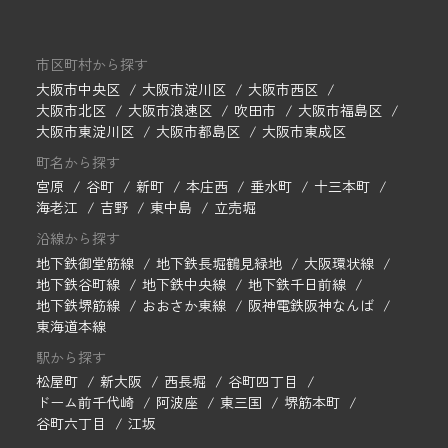
市区町村から探す
大阪市中央区
大阪市淀川区
大阪市西区
大阪市北区
大阪市浪速区
吹田市
大阪市福島区
大阪市東淀川区
大阪市都島区
大阪市東成区
町名から探す
宮原
谷町
新町
本庄西
垂水町
十三本町
海老江
吉野
東中島
立売堀
沿線から探す
地下鉄御堂筋線
地下鉄長堀鶴見緑地
大阪環状線
地下鉄谷町線
地下鉄中央線
地下鉄千日前線
地下鉄堺筋線
おおさか東線
阪神電鉄阪神なんば
東海道本線
駅から探す
松屋町
新大阪
西長堀
谷町四丁目
ドーム前千代崎
阿波座
東三国
堺筋本町
谷町六丁目
江坂