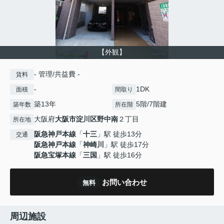
【外観】
- 管理/共益費 -
賃料
-
1DK
面積
間取り
築13年
5階/7階建
築年数
所在階
大阪府
大阪市淀川区
野中南
２丁目
所在地
阪急神戸本線
「
十三
」駅 徒歩13分
交通
阪急神戸本線
「
神崎川
」駅 徒歩17分
阪急宝塚本線
「
三国
」駅 徒歩16分
お問い合わせ
無料
周辺施設